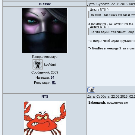
russsix
Дата: Суббота, 22.08.2015, 00
Цитата
NTS
(
)
по мне - так такое же как и хул
а по мне нет. хз, хули - не мат
Цитата
NTS
(
)
То что админ так пишет - еще 
ты видел чтоб админ ругался 
"У NewBee в команде 3 гея и они
Генералиссимус
ko Admin
Сообщений:
2559
Награды:
34
Репутация:
51
NTS
Дата: Суббота, 22.08.2015, 02
Salamandr
, поддерживаю