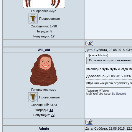
Генералиссимус
Проверенные
Сообщений:
1798
Награды:
5
Репутация:
17
Will_old
Дата: Суббота, 22.08.2015, 03
Цитата
Admin
(
)
Если мат исходит
постоянно
именно) а чуть-чуть иногда м
Добавлено
(22.08.2015, 03:40
--------------------------------------
https://ru.wikipedia.org/wiki/Х
Генералиссимус
Телеграм @Tshkn
Мой YouTube-канал
Se Squared
Проверенные
Сообщений:
5123
Награды:
13
Репутация:
72
Admin
Дата: Суббота, 22.08.2015, 12