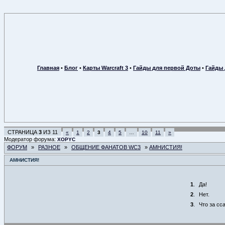
Главная
•
Блог
•
Карты Warcraft 3
•
Гайды для первой Доты
•
Гайды 
СТРАНИЦА
3
ИЗ
11
«
1
2
3
4
5
…
10
11
»
Модератор форума:
XOPYC
ФОРУМ
»
РАЗНОЕ
»
ОБЩЕНИЕ ФАНАТОВ WC3
»
АМНИСТИЯ!
АМНИСТИЯ!
1
.
Да!
2
.
Нет.
3
.
Что за сса