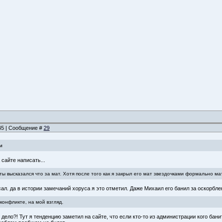
:45 | Сообщение #
29
м
 сайте написать...
ы высказался что за мат. Хотя после того как я закрыл его мат звездочками формально ма
сал. да в истории замечаний хоруса я это отметил. Даже Михаил его банил за оскорбле
конфликте, на мой взгляд.
а дело?! Тут я тенденцию заметил на сайте, что если кто-то из администрации кого бан