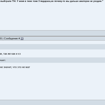
 выйграли TI4. У меня в тиме тоже 3 пидараса,но почему-то мы дальше аматорки не уходим."
:55 | Сообщение #
23
и, так же как и хз
ишет.
не значит, что это не мат