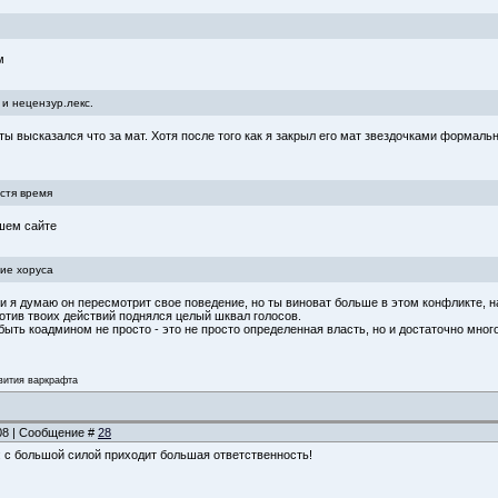
м
и нецензур.лекс.
ы высказался что за мат. Хотя после того как я закрыл его мат звездочками формальн
устя время
ашем сайте
ие хоруса
и я думаю он пересмотрит свое поведение, но ты виноват больше в этом конфликте, н
ротив твоих действий поднялся целый шквал голосов.
 быть коадмином не просто - это не просто определенная власть, но и достаточно мно
звития варкрафта
:08 | Сообщение #
28
: с большой силой приходит большая ответственность!