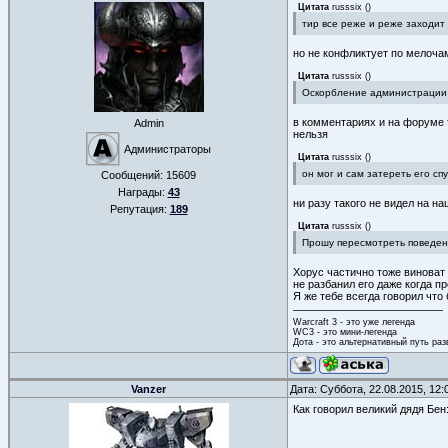
Цитата
russsix
(
)
тир все реже и реже заходит
но не конфликтует по мелоча
Цитата
russsix
(
)
Оскорбление администрации 
в комментариях и на форуме т
Admin
нельзя
Администраторы
Цитата
russsix
(
)
он мог и сам затереть его сп
Сообщений:
15609
Награды:
43
ни разу такого не видел на н
Репутация:
189
Цитата
russsix
(
)
Прошу пересмотреть поведен
Хорус частично тоже виноват 
не разбанил его даже когда п
Я же тебе всегда говорил что
Warcraft 3 - это уже легенда
WC3 - это мини-легенда
Дота - это альтернативный путь ра
Vanzer
Дата: Суббота, 22.08.2015, 12
Как говорил великий дядя Бен