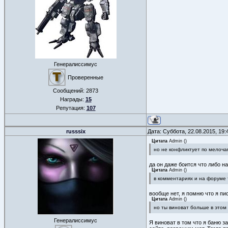
Генералиссимус
Проверенные
Сообщений:
2873
Награды:
15
Репутация:
107
russsix
Дата: Суббота, 22.08.2015, 19
Цитата
Admin
(
)
но не конфликтует по мелоча
да он даже боится что либо на
Цитата
Admin
(
)
в комментариях и на форуме т
вообще нет, я помню что я пи
Цитата
Admin
(
)
но ты виноват больше в этом 
Генералиссимус
Я виноват в том что я баню з