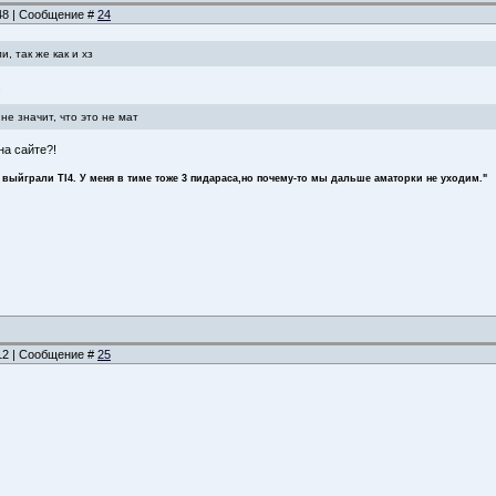
:48 | Сообщение #
24
и, так же как и хз
.
не значит, что это не мат
на сайте?!
 выйграли TI4. У меня в тиме тоже 3 пидараса,но почему-то мы дальше аматорки не уходим."
:12 | Сообщение #
25