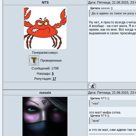
NTS
Дата: Пятница, 21.08.2015, 23
Цитата
russsix
(
)
Да и админ за такое ни разу н
Ну нет, я просто всегда счита
А вообще - на счет мата. Я 
прием, как по мне. Вот когда
выражения в своих произведе
Генералиссимус
Проверенные
Сообщений:
1798
Награды:
5
Репутация:
17
russsix
Дата: Пятница, 21.08.2015, 23
Цитата
NTS
(
)
"нах"
это мат! инфа сотка.
Цитата
NTS
(
)
"мля"
а это не мат, сам админ так п