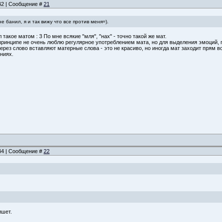
:42 | Сообщение #
21
е банил, я и так вижу что все против меня=).
л такое матом : 3 По мне всякие "мля", "нах" - точно такой же мат.
в принципе не очень люблю регулярное употреблением мата, но для выделения эмоций
 через слово вставляют матерные слова - это не красиво, но иногда мат заходит прям
ниях.
:44 | Сообщение #
22
ишет.