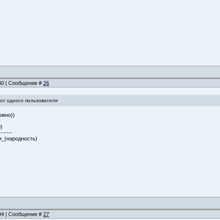
:40 | Сообщение #
26
от одного пользователя
ожно))
)
-------
ули_(народность)
:04 | Сообщение #
27