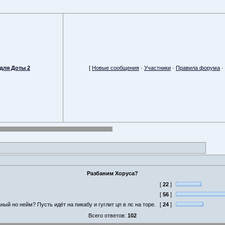
для Доты 2
[
Новые сообщения
·
Участники
·
Правила форума
·
Разбаним Хоруса?
[
22
]
[
56
]
ный но нейм? Пусть идёт на пикабу и гуглит цп в лс на торе.
[
24
]
Всего ответов:
102