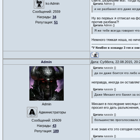
сайте, разрешим мат. Тогда 
ko Admin
Цитата
Admin
(
)
и не разбанил его даже когд
Сообщений:
2559
Награды:
34
Ну во первых я отписал на фо
против разбана?!
Репутация:
51
Цитата
Admin
(
)
Я же тебе всегда говорил чт
Немного тяжкая ноша, но ничег
"У NewBee в команде 3 гея и они
Admin
Дата: Суббота, 22.08.2015, 20
Цитата
russsix
(
)
да он даже боится что либо н
неправда, иногда он оставля
Цитата
russsix
(
)
Даже Михаил его банил за о
Михаил в последние месяцы пр
Admin
просил его дать разъяснения,
Администраторы
Цитата
russsix
(
)
большинство проголосовало 
Сообщений:
15609
Награды:
43
я не знаю кто это сегодня го
Репутация:
189
Цитата
russsix
(
)