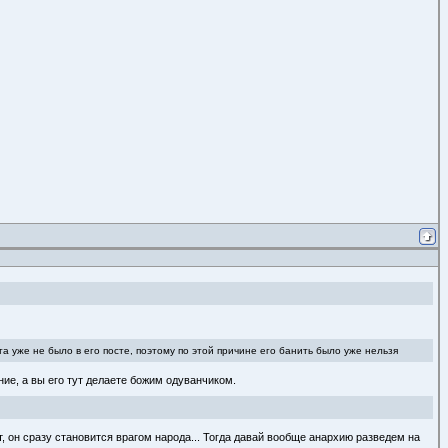
та уже не было в его посте, поэтому по этой причине его банить было уже нельзя
ние, а вы его тут делаете божим одуванчиком.
ит, он сразу становится врагом народа... Тогда давай вообще анархию разведем на