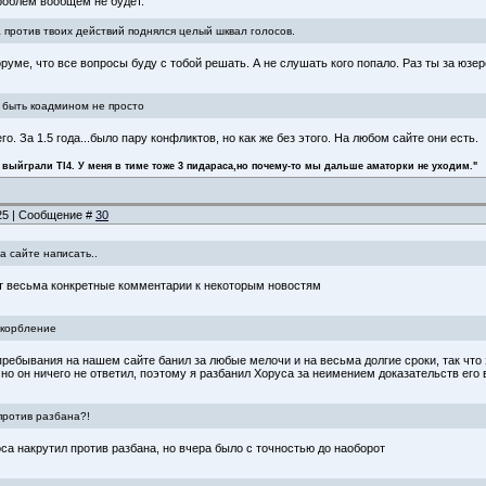
проблем вообщем не будет.
а против твоих действий поднялся целый шквал голосов.
руме, что все вопросы буду с тобой решать. А не слушать кого попало. Раз ты за юзе
о быть коадмином не просто
о. За 1.5 года...было пару конфликтов, но как же без этого. На любом сайте они есть.
 выйграли TI4. У меня в тиме тоже 3 пидараса,но почему-то мы дальше аматорки не уходим."
:25 | Сообщение #
30
а сайте написать..
ет весьма конкретные комментарии к некоторым новостям
скорбление
ебывания на нашем сайте банил за любые мелочи и на весьма долгие сроки, так что э
 но он ничего не ответил, поэтому я разбанил Хоруса за неимением доказательств его
против разбана?!
лоса накрутил против разбана, но вчера было с точностью до наоборот