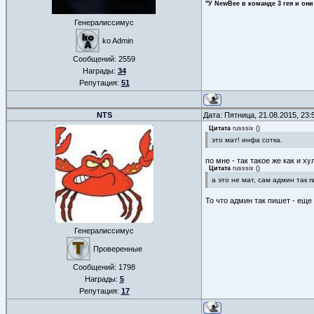
"У NewBee в команде 3 гея и они
Генералиссимус
ko Admin
Сообщений:
2559
Награды:
34
Репутация:
51
NTS
Дата: Пятница, 21.08.2015, 23
Цитата
russsix
(
)
это мат! инфа сотка.
по мне - так такое же как и хул
Цитата
russsix
(
)
а это не мат, сам админ так п
То что админ так пишет - еще 
Генералиссимус
Проверенные
Сообщений:
1798
Награды:
5
Репутация:
17