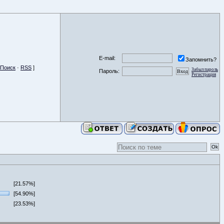
E-mail:
Запомнить?
Поиск
·
RSS
]
Забыл пароль
Пароль:
Регистрация
[21.57%]
[54.90%]
[23.53%]