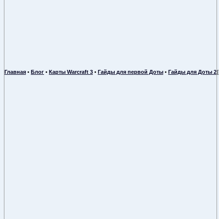
Главная
•
Блог
•
Карты Warcraft 3
•
Гайды для первой Доты
•
Гайды для Доты 2