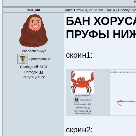
В
Will_old
Дата: Пятница, 21.08.2015, 04:34 | Сообщени
БАН ХОРУС
ПРУФЫ НИ
Генералиссимус
скрин1:
Проверенные
Сообщений:
5123
Награды:
13
Репутация:
72
скрин2: