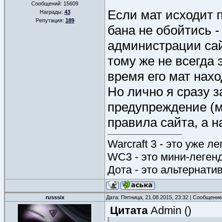
Сообщений:
15609
Если мат исходит п
Награды:
43
Репутация:
189
бана не обойтись 
администрации сайт
тому же не всегда 
время его мат нахо
Но лично я сразу з
предупреждение (м
правила сайта, а н
Warcraft 3 - это уже л
WC3 - это мини-леген
Дота - это альтернати
russsix
Дата: Пятница, 21.08.2015, 23:32 | Сообщени
Цитата
Admin
(
)