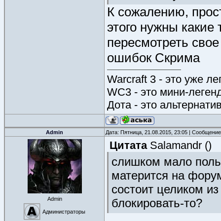
К сожалению, прост
этого нужны какие
пересмотреть свое
ошибок Скрима
Warcraft 3 - это уже л
WC3 - это мини-леген
Дота - это альтернати
Admin
Дата: Пятница, 21.08.2015, 23:05 | Сообщени
Цитата
Salamandr
(
)
слишком мало польз
матерится на форум
состоит целиком из
Admin
блокировать-то?
Администраторы