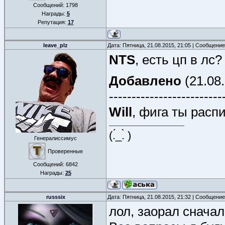
Сообщений:
1798
Награды:
5
Репутация:
17
leave_plz
Дата: Пятница, 21.08.2015, 21:05 | Сообщени
NTS
, есть цп в лс?
Добавлено
(21.08.
-------------------------
Will
, фига ты расп
(.́_.̀ )
Генералиссимус
Проверенные
Сообщений:
6842
Награды:
25
russsix
Дата: Пятница, 21.08.2015, 21:32 | Сообщени
лол, заорал сначал