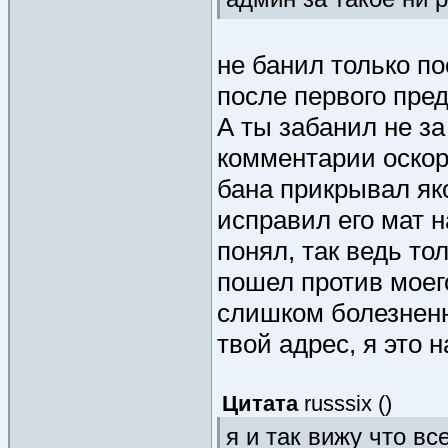
не банил только п
после первого пре
А ты забанил не за 
комментарии оскор
бана прикрывал як
исправил его мат н
понял, так ведь то
пошел против моег
слишком болезненно
твой адрес, я это 
Цитата
russsix
(
)
я и так вижу что вс