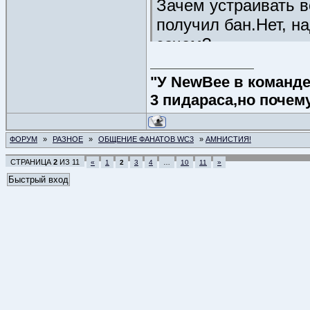
Зачем устраивать в
получил бан.Нет, н
зачем?
"У NewBee в команде 
3 пидараса,но почем
ФОРУМ
»
РАЗНОЕ
»
ОБЩЕНИЕ ФАНАТОВ WC3
»
АМНИСТИЯ!
СТРАНИЦА
2
ИЗ
11
«
1
2
3
4
…
10
11
»