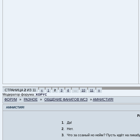
СТРАНИЦА
2
ИЗ
11
«
1
2
3
4
…
10
11
»
Модератор форума:
XOPYC
ФОРУМ
»
РАЗНОЕ
»
ОБЩЕНИЕ ФАНАТОВ WC3
»
АМНИСТИЯ!
АМНИСТИЯ!
Р
1
.
Да!
2
.
Нет.
3
.
Что за ссаный но нейм? Пусть идёт на пикабу 