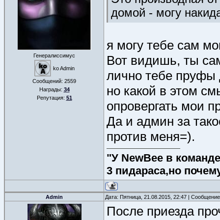
домой - могу накид
я могу тебе сам м
Генералиссимус
Вот видишь, ты сам
ko Admin
лично тебе пруфы д
Сообщений:
2559
но какой в этом с
Награды:
34
Репутация:
51
опровергать мои п
Да и админ за тако
против меня=).
"У NewBee в команде 
3 пидараса,но почем
Admin
Дата: Пятница, 21.08.2015, 22:47 | Сообщени
После приезда про