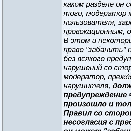
каком разделе он 
того, модератор 
пользователя, за
провокационным, 
В этом и некотор
право "забанить" 
без всякого преду
нарушений со сто
модератор, прежд
нарушителя,
долж
предупреждение ч
произошло и тол
Правил со сторо
несогласия с пр
он может "забан