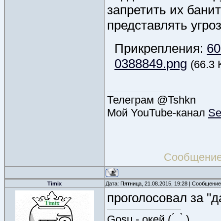
запретить их банит
представлять угроз
Прикрепления:
60
0388849.png
(66.3 
Телеграм @Tshkn
Мой YouTube-канал
Se
Сообщение
Timix
Дата: Пятница, 21.08.2015, 19:28 | Сообщени
проголосовал за "да
Gosu - окей (.́_.̀ )