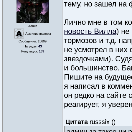
тему, но зашел на 
Лично мне в том к
Admin
новость Вилла
) не
Администраторы
тормозов и т.д. на
Сообщений:
15609
Награды:
43
не усмотрел в них 
Репутация:
189
звездочками). Суд
и большинство. Бан
Пишите на будущее
я написал в коммен
он редко на сайте 
реагирует, я уверен
Цитата
russsix
(
)
админ за такое ни 