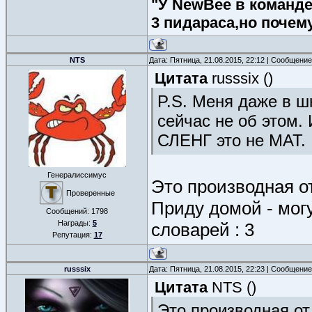
"У NewBee в команде 
3 пидараса,но почем
NTS
Дата: Пятница, 21.08.2015, 22:12 | Сообщени
Цитата
russsix
(
)
P.S. Меня даже в шк
сейчас не об этом. 
СЛЕНГ это не МАТ.
Генералиссимус
Это производная от
Проверенные
Приду домой - мог
Сообщений:
1798
Награды:
5
словарей : 3
Репутация:
17
russsix
Дата: Пятница, 21.08.2015, 22:23 | Сообщени
Цитата
NTS
(
)
Это производная от