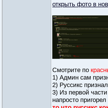
открыть фото в но
Смотрите по
красн
1) Админ сам приз
2) Руссикс призна
3) Из первой част
напросто пригорел
то что руссикс к