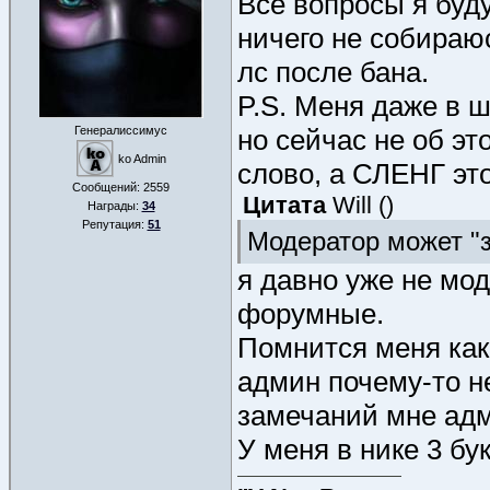
Все вопросы я буд
ничего не собираю
лс после бана.
P.S. Меня даже в ш
Генералиссимус
но сейчас не об это
ko Admin
слово, а СЛЕНГ эт
Сообщений:
2559
Цитата
Will
(
)
Награды:
34
Репутация:
51
Модератор может "
я давно уже не мод
форумные.
Помнится меня как
админ почему-то н
замечаний мне адм
У меня в нике 3 бук