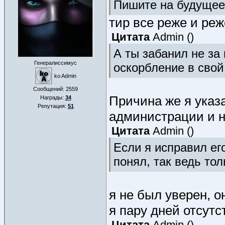
Пишите на будущее
тир все реже и реже
Цитата
Admin
(
)
А ты забанил не за 
Генералиссимус
оскорбление в свой
ko Admin
Сообщений:
2559
Причина же я указ
Награды:
34
Репутация:
51
администрации и н
Цитата
Admin
(
)
Если я исправил его
понял, так ведь тол
я не был уверен, он
я пару дней отсутс
Цитата
Admin
(
)