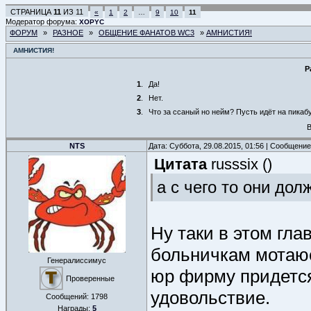
СТРАНИЦА
11
ИЗ
11
«
1
2
…
9
10
11
Модератор форума:
XOPYC
ФОРУМ
»
РАЗНОЕ
»
ОБЩЕНИЕ ФАНАТОВ WC3
»
АМНИСТИЯ!
АМНИСТИЯ!
Р
1
.
Да!
2
.
Нет.
3
.
Что за ссаный но нейм? Пусть идёт на пикабу 
В
NTS
Дата: Суббота, 29.08.2015, 01:56 | Сообщени
Цитата
russsix
(
)
а с чего то они дол
Ну таки в этом гла
больничкам мотаюс
Генералиссимус
юр фирму придется
Проверенные
удовольствие.
Сообщений:
1798
Награды:
5