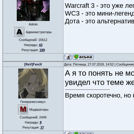
Warcraft 3 - это уже л
WC3 - это мини-леген
Дота - это альтернати
Admin
Администраторы
Сообщений:
15612
Награды:
43
Репутация:
189
[ReV]FeniX
Дата: Пятница, 27.07.2018, 14:52 | Сообщени
А я то понять не м
увидел что теме ж
Время скоротечно, но
Генералиссимус
Модераторы
Сообщений:
2449
Награды:
8
Репутация:
37