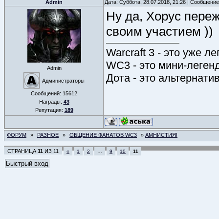
Admin
Дата: Суббота, 28.07.2018, 21:26 | Сообщени
Ну да, Хорус переж
своим участием ))
Warcraft 3 - это уже л
WC3 - это мини-леген
Admin
Дота - это альтернати
Администраторы
Сообщений:
15612
Награды:
43
Репутация:
189
ФОРУМ
»
РАЗНОЕ
»
ОБЩЕНИЕ ФАНАТОВ WC3
»
АМНИСТИЯ!
СТРАНИЦА
11
ИЗ
11
«
1
2
…
9
10
11