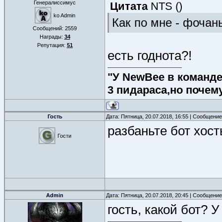
Генералиссимус
Цитата
NTS
(
)
ko Admin
Как по мне - фочан
Сообщений:
2559
Награды:
34
Репутация:
51
есть годнота?!
"У NewBee в команде 
3 пидараса,но почем
Гость
Дата: Пятница, 20.07.2018, 16:55 | Сообщени
разбаньте бот хост
Гости
Admin
Дата: Пятница, 20.07.2018, 20:45 | Сообщени
гость, какой бот? 