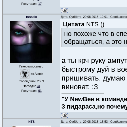
Репутация:
17
russsix
Дата: Суббота, 29.08.2015, 12:01 | Сообщени
Цитата
NTS
(
)
но похоже что в с
обращаться, а это 
а ты крч руку ампу
Генералиссимус
быстрому дуй в во
ko Admin
пришивать, думаю 
Сообщений:
2559
виноват. :3
Награды:
34
Репутация:
51
"У NewBee в команде 
3 пидараса,но почем
NTS
Дата: Суббота, 29.08.2015, 15:53 | Сообщени