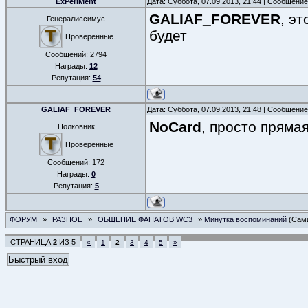
ExPeriMent
Дата: Суббота, 07.09.2013, 21:44 | Сообщени
GALIAF_FOREVER
, э
Генералиссимус
будет
Проверенные
Сообщений:
2794
Награды:
12
Репутация:
54
GALIAF_FOREVER
Дата: Суббота, 07.09.2013, 21:48 | Сообщени
NoCard
, просто пряма
Полковник
Проверенные
Сообщений:
172
Награды:
0
Репутация:
5
ФОРУМ
»
РАЗНОЕ
»
ОБЩЕНИЕ ФАНАТОВ WC3
»
Минутка воспоминаний
(Сами
СТРАНИЦА
2
ИЗ
5
«
1
2
3
4
5
»