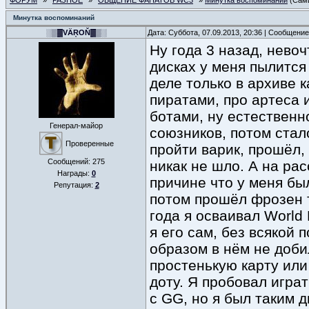
ФОРУМ
»
РАЗНОЕ
»
ОБЩЕНИЕ ФАНАТОВ WC3
»
Минутка воспоминаний
(Сами
Минутка воспоминаний
░▒▓VÄŖOŇ▓▒░
Дата: Суббота, 07.09.2013, 20:36 | Сообщени
Ну года 3 назад, невоч
дисках у меня пылится
деле только в архиве 
пиратами, про артеса 
ботами, ну естественн
Генерал-майор
союзников, потом стало
Проверенные
пройти варик, прошёл,
Сообщений:
275
никак не шло. А на рас
Награды:
0
причине что у меня б
Репутация:
2
потом прошёл фрозен т
года я осваивал World 
я его сам, без всякой
образом в нём не доби
простенькую карту или
доту. Я пробовал игра
с GG, но я был таким 