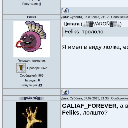
Репутация:
5
Feliks
Дата: Суббота, 07.09.2013, 21:12 | Сообщени
Цитата
(
░▒▓VÄŖOŇ▓▒░
)
Feliks, трололо
Я имел в виду лолка, е
Генерал-полковник
Проверенные
Сообщений:
963
Награды:
8
Репутация:
49
░▒▓VÄŖOŇ▓▒░
Дата: Суббота, 07.09.2013, 21:30 | Сообщени
GALIAF_FOREVER
, а 
Feliks
, лолшто?