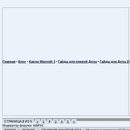
Главная
•
Блог
•
Карты Warcraft 3
•
Гайды для первой Доты
•
Гайды для Доты 2
СТРАНИЦА
2
ИЗ
5
«
1
2
3
4
5
»
Модератор форума:
XOPYC