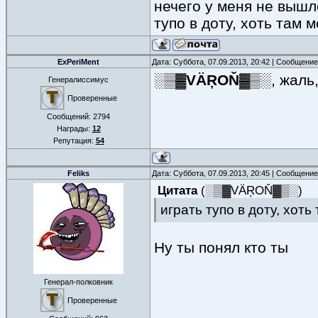
нечего у меня не вышл
тупо в доту, хоть там м
ExPeriMent
Дата: Суббота, 07.09.2013, 20:42 | Сообщени
░▒▓VÄŖOŇ▓▒░
, жаль
Генералиссимус
Проверенные
Сообщений:
2794
Награды:
12
Репутация:
54
Feliks
Дата: Суббота, 07.09.2013, 20:45 | Сообщени
Цитата
(
░▒▓VÄŖOŇ▓▒░
)
играть тупо в доту, хоть
Ну ты понял кто ты
Генерал-полковник
Проверенные