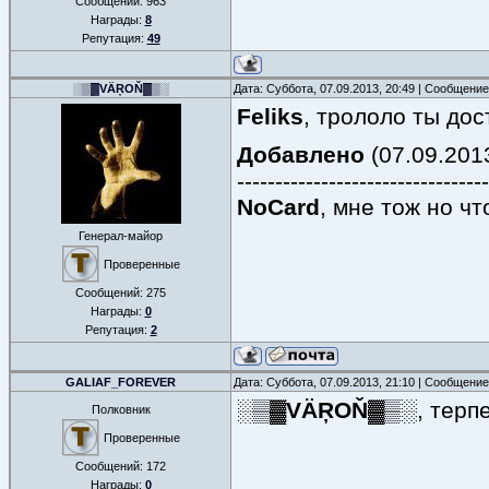
Сообщений:
963
Награды:
8
Репутация:
49
░▒▓VÄŖOŇ▓▒░
Дата: Суббота, 07.09.2013, 20:49 | Сообщени
Feliks
, трололо ты до
Добавлено
(07.09.2013
---------------------------------
NoCard
, мне тож но ч
Генерал-майор
Проверенные
Сообщений:
275
Награды:
0
Репутация:
2
GALIAF_FOREVER
Дата: Суббота, 07.09.2013, 21:10 | Сообщени
░▒▓VÄŖOŇ▓▒░
, терп
Полковник
Проверенные
Сообщений:
172
Награды:
0