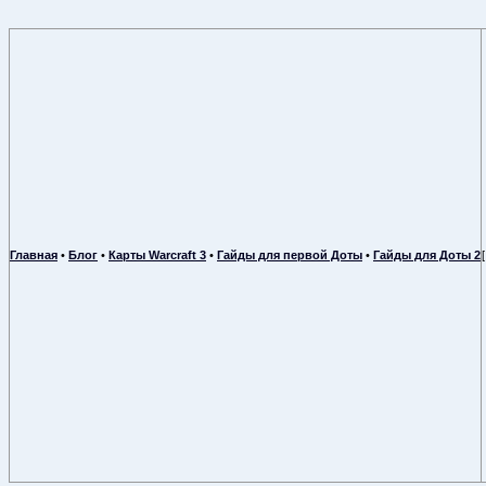
Главная
•
Блог
•
Карты Warcraft 3
•
Гайды для первой Доты
•
Гайды для Доты 2