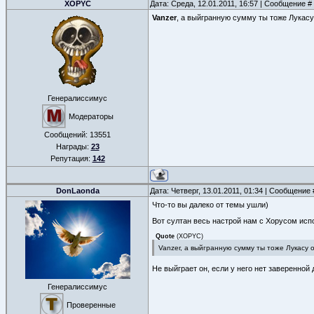
XOPYC
Дата: Среда, 12.01.2011, 16:57 | Сообщение #
Vanzer
, а выйгранную сумму ты тоже Лукасу
Генералиссимус
Модераторы
Сообщений:
13551
Награды:
23
Репутация:
142
DonLaonda
Дата: Четверг, 13.01.2011, 01:34 | Сообщение
Что-то вы далеко от темы ушли)
Вот султан весь настрой нам с Хорусом испо
Quote
(
XOPYC
)
Vanzer, а выйгранную сумму ты тоже Лукасу 
Не выйграет он, если у него нет заверенной
Генералиссимус
Проверенные