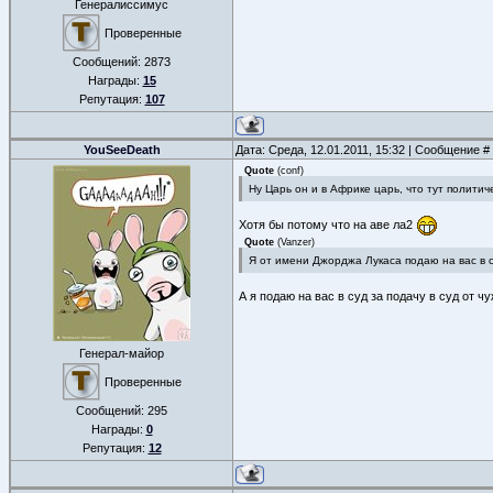
Генералиссимус
Проверенные
Сообщений:
2873
Награды:
15
Репутация:
107
YouSeeDeath
Дата: Среда, 12.01.2011, 15:32 | Сообщение #
Quote
(
conf
)
Ну Царь он и в Африке царь, что тут политиче
Хотя бы потому что на аве ла2
Quote
(
Vanzer
)
Я от имени Джорджа Лукаса подаю на вас в с
А я подаю на вас в суд за подачу в суд от ч
Генерал-майор
Проверенные
Сообщений:
295
Награды:
0
Репутация:
12