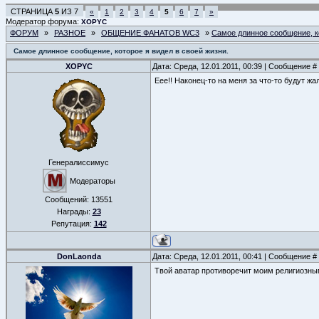
СТРАНИЦА
5
ИЗ
7
«
1
2
3
4
5
6
7
»
Модератор форума:
XOPYC
ФОРУМ
»
РАЗНОЕ
»
ОБЩЕНИЕ ФАНАТОВ WC3
»
Самое длинное сообщение, ко
Самое длинное сообщение, которое я видел в своей жизни.
XOPYC
Дата: Среда, 12.01.2011, 00:39 | Сообщение #
Еее!! Наконец-то на меня за что-то будут жа
Генералиссимус
Модераторы
Сообщений:
13551
Награды:
23
Репутация:
142
DonLaonda
Дата: Среда, 12.01.2011, 00:41 | Сообщение #
Твой аватар противоречит моим религиозны