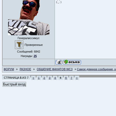
(.́_.̀ )
Генералиссимус
Проверенные
Сообщений:
6842
Награды:
25
ФОРУМ
»
РАЗНОЕ
»
ОБЩЕНИЕ ФАНАТОВ WC3
»
Самое длинное сообщение, ко
СТРАНИЦА
5
ИЗ
7
«
1
2
3
4
5
6
7
»