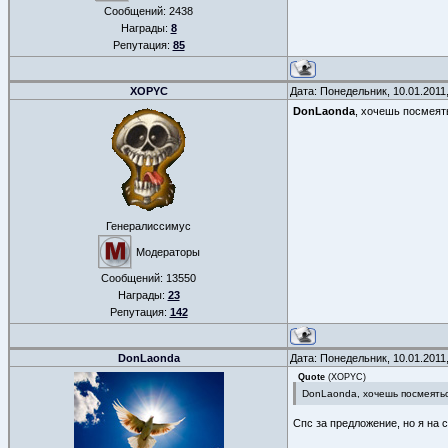
Сообщений:
2438
Награды:
8
Репутация:
85
XOPYC
Дата: Понедельник, 10.01.2011
DonLaonda
, хочешь посмеять
Генералиссимус
Модераторы
Сообщений:
13550
Награды:
23
Репутация:
142
DonLaonda
Дата: Понедельник, 10.01.2011
Quote
(
XOPYC
)
DonLaonda, хочешь посмеяться
Спс за предложение, но я на 