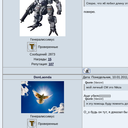
Спорю, что яб побил длину э
поверю.
Генералиссимус
Проверенные
Сообщений:
2873
Награды:
15
Репутация:
107
DonLaonda
Дата: Понедельник, 10.01.2011
Quote
(
Vanzer
)
мой личный СМ это Nikza
Аще убило))))))))))
Quote
(
Vanzer
)
я эту помощь буду помнить д
O_o будь он тут, я доказал бы
Генералиссимус
Проверенные