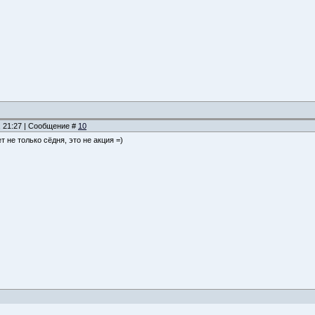
, 21:27 | Сообщение #
10
т не только сёдня, это не акция =)