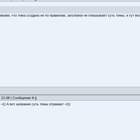
иками, что тема создана не по правилам, заголовок не показывает суть темы, и тут ве
, 21:08 | Сообщение #
4
 =)) А вот название суть темы отражает =)))