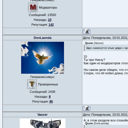
Генералиссимус
Модераторы
Сообщений:
13550
Награды:
23
Репутация:
142
DonLaonda
Дата: Понедельник, 10.01.2011
Quote
(
Vanzer
)
Щас накинутся злые дяди с кр
)))
Ты про Никзу?
Как один из модераторов этог
На самом деле обидно, что ст
Спорю, что яб побил длину эт
Генералиссимус
Проверенные
Сообщений:
2438
Награды:
8
Репутация:
85
Vanzer
Дата: Понедельник, 10.01.2011
А, в этом разделе все спокой
Quote
(
DonLaonda
)