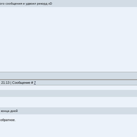
того сообщения и удвоил рекорд хD
, 21:13 | Сообщение #
7
о конца дней
 обратное.