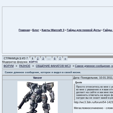
Главная
•
Блог
•
Карты Warcraft 3
•
Гайды для первой Доты
•
Гайды 
СТРАНИЦА
1
ИЗ
7
1
2
3
…
6
7
»
Модератор форума:
XOPYC
ФОРУМ
»
РАЗНОЕ
»
ОБЩЕНИЕ ФАНАТОВ WC3
»
Самое длинное сообщение, ко
Самое длинное сообщение, которое я видел в своей жизни.
Vanzer
Дата: Понедельник, 10.01.2011
Quote
Просто отнеситесь ко мне с у
ко мне с уважение и я вам от
делает на сайте и как мне по
заменить отвечать на моих фа
натуре вы не знает какой в р
http://wc3.3dn.ru/forum/54-1423
Мегасложносочиненно - сложн