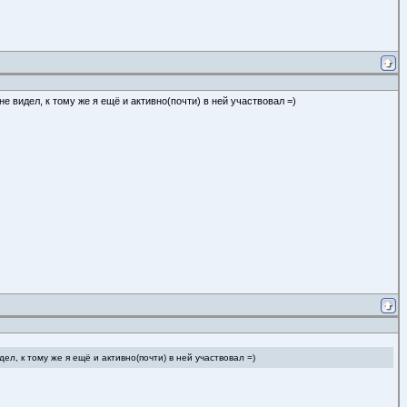
не видел, к тому же я ещё и активно(почти) в ней участвовал =)
ел, к тому же я ещё и активно(почти) в ней участвовал =)