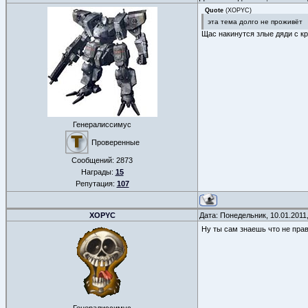
Quote
(
XOPYC
)
эта тема долго не проживёт
Щас накинутся злые дяди с кр
Генералиссимус
Проверенные
Сообщений:
2873
Награды:
15
Репутация:
107
XOPYC
Дата: Понедельник, 10.01.2011
Ну ты сам знаешь что не прав