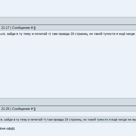
, 21:17 | Сообщение #
8
ся, зайди в ту тему и почитай =) там правда 16 страниц, но такой тупости я ещё нигде 
, 21:25 | Сообщение #
9
, зайди в ту тему и почитай =) там правда 16 страниц, но такой тупости я ещё нигде не вид
сёня офф)