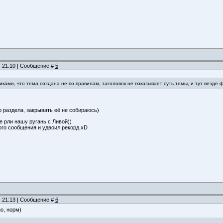
, 21:10 | Сообщение #
5
иками, что тема создана не по правилам, заголовок не показывает суть темы, и тут везде 
о раздела, закрывать её не собираюсь)
е рли нашу ругань с Ливой))
ого сообщения и удвоил рекорд хD
, 21:13 | Сообщение #
6
но, норм)