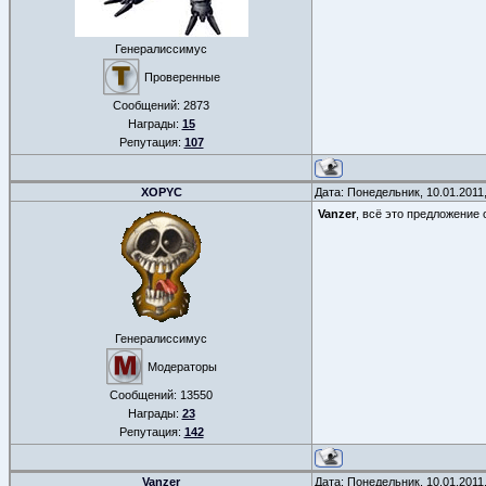
Генералиссимус
Проверенные
Сообщений:
2873
Награды:
15
Репутация:
107
XOPYC
Дата: Понедельник, 10.01.2011
Vanzer
, всё это предложение 
Генералиссимус
Модераторы
Сообщений:
13550
Награды:
23
Репутация:
142
Vanzer
Дата: Понедельник, 10.01.2011