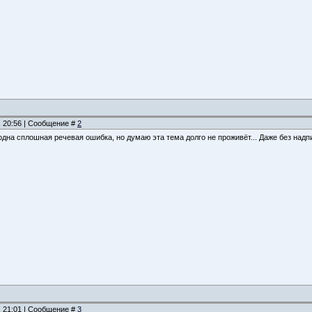
, 20:56 | Сообщение #
2
одна сплошная речевая ошибка, но думаю эта тема долго не проживёт... Даже без надпи
, 21:01 | Сообщение #
3