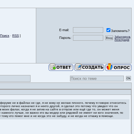
E-mail:
Запомнить?
Поиск
·
RSS
]
Забыл пароль
Пароль:
Регистрация
 форуме не в файлах не где, я не кому не желаю плохого, почему я говорю отнеситесь
торого лично назначил я и некто другой, я сделал это потому что увидел что он
 моих фалах, когда я не актив на сайте в отпуске или ещё где то, он может меня
ё намного лучше, не важно кто вы модер или рядовой не имеет ни кого значения, по
 тому кто помог мне и не когда это не забуду, и не когда не откажу в помощи.