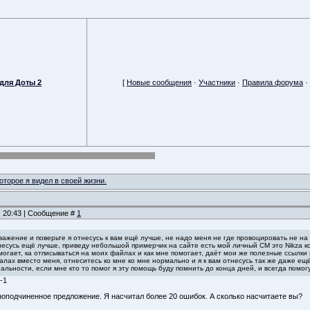
для Доты 2
[
Новые сообщения
·
Участники
·
Правила форума
·
торое я видел в своей жизни.
, 20:43 | Сообщение #
1
важение и поверьте я отнесусь к вам ещё лучше, не надо меня не где провоцировать не на
несусь ещё лучше, приведу небольшой примерчик на сайте есть мой личный СМ это Nikza ко
могает, ка отписываться на моих файлах и как мне помогает, даёт мои же полезные ссылки в
лах вместо меня, отнеситесь ко мне ко мне нормально и я к вам отнесусь так же даже ещ
еальности, если мне кто то помог я эту помощь буду помнить до конца дней, и всегда помогу
-1
оподчиненное предложение. Я насчитал более 20 ошибок. А сколько насчитаете вы?