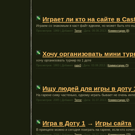
Играет ли кто на сайте в Cast
Играем со знакомым в каст файт вдвоем, но может быть кто е
Просмотров: 1969 | Добавил:
Terror
| Дата:
09.08.2013
|
Комментарии (8)
Хочу организовать мини турн
хочу организовать турнир по 1 доте
Просмотров: 1863 | Добавил:
naix0
| Дата:
03.08.2013
|
Комментарии (5)
Ищу людей для игры в доту 
На гарене сижу частенько, одному играть бывает не очень инте
Просмотров: 2085 | Добавил:
Terror
| Дата:
31.07.2013
|
Комментарии (2)
Игра в Доту 1
→
Игры сайта
В принципе можно и сегодня поиграть на гарене, если кто хочет
Просмотров: 3766 | Добавил:
Terror
| Дата:
29.07.2013
|
Комментарии (25)