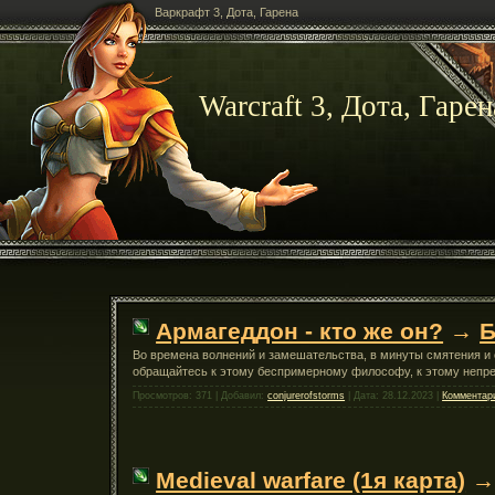
Варкрафт 3, Дота, Гарена
Warcraft 3, Дота, Гаре
Армагеддон - кто же он?
→
Б
Во времена волнений и замешательства, в минуты смятения и 
обращайтесь к этому беспримерному философу, к этому непре
Просмотров: 371 | Добавил:
conjurerofstorms
| Дата:
28.12.2023
|
Комментари
Medieval warfare (1я карта)