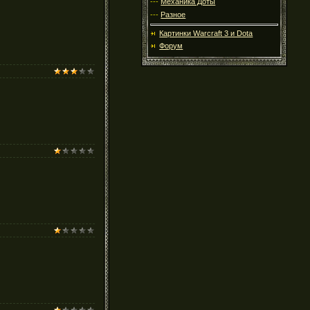
---
Механика Доты
---
Разное
Картинки Warcraft 3 и Dota
Форум