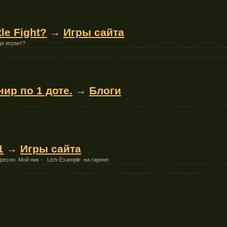
le Fight?
→
Игры сайта
ще играет?
ир по 1 доте.
→
Блоги
1
→
Игры сайта
ресно. Мой ник - Lich-Example на гарене.
.