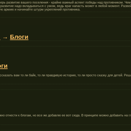
рь развитие вашего поселения - крайне важный аспект победы над противником. Чем
развитие надо вкладываться с умом, ведь враг напасть может в любой момент. Развей
ую армию и начинайте штурм укреплений противника.
s
→
Блоги
оги
ссказать вам то ли байк, то ли правдивую историю, то ли просто сказку для детей. Ре
о отнести к блогам, но все же добавлю ее вот сюда. В принципе можно добавить на г