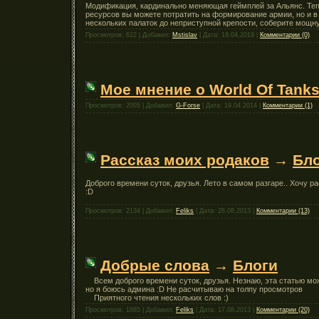
Модификация, кардинально меняющая геймплей за Альянc. Тепе
ресурсов вы можете потратить на формирование армии, но и в 
нескольких палаток до неприступной крепости, соберите мощн
Просмотров: 622 | Добавил:
Mstislav
| Дата:
19.04.2019
|
Комментарии (0)
Мое мнение о World Of Tank
Просмотров: 2005 | Добавил:
G-Forse
| Дата:
19.04.2014
|
Комментарии (1)
Рассказ моих родаков
→
Бл
Доброго времени суток, друзья. Лето в самом разгаре.. Хочу ра
:D
Просмотров: 2134 | Добавил:
Feliks
| Дата:
28.08.2013
|
Комментарии (13)
Добрые слова
→
Блоги
Всем доброго времени суток, друзья. Незнаю, эта статью можн
но я боюсь админа :D Не расчитываю на толпу просмотров
Приятного чтения нескольких слов :)
Просмотров: 1885 | Добавил:
Feliks
| Дата:
17.08.2013
|
Комментарии (20)