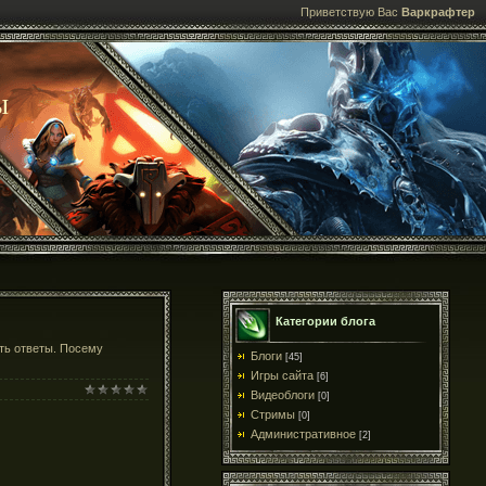
Приветствую Вас
Варкрафтер
ы
Категории блога
ть ответы. Посему
Блоги
[45]
Игры сайта
[6]
Видеоблоги
[0]
Стримы
[0]
Административное
[2]