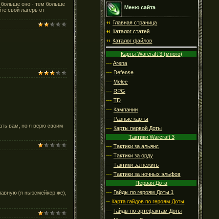
 больше оно - тем больше
Меню сайта
те свой лагерь от
Главная страница
Каталог статей
Каталог файлов
Карты Warcraft 3 (много)
---
Arena
---
Defense
---
Melee
---
RPG
---
TD
---
Кампании
---
Разные карты
шать вам, но я верю своим
---
Карты первой Доты
Тактики Warcraft 3
---
Тактики за альянс
---
Тактики за орду
---
Тактики за нежить
---
Тактики за ночных эльфов
Первая Дота
---
Гайды по героям Доты 1
лавную (я ньюсмейкер же),
--
Карта гайдов по героям Доты
---
Гайды по артефактам Доты