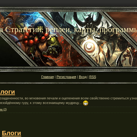
на Стратегии, реплеи, карты, программ
Главная
|
Регистрация
|
Вход
|
RSS
логи
озадаченности, во мгновения печали и оцепенения всем свойственно стремиться узна
взойдённому гуру, к этому всезнающему мудрецу...
и (2)
→
Блоги