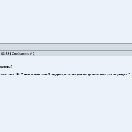
, 03:33 | Сообщение #
2
редметы?
 выйграли TI4. У меня в тиме тоже 3 пидараса,но почему-то мы дальше аматорки не уходим."