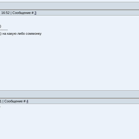
, 16:52 | Сообщение #
3
)
-------
к) на какую либо соммонку
:41 | Сообщение #
4
?