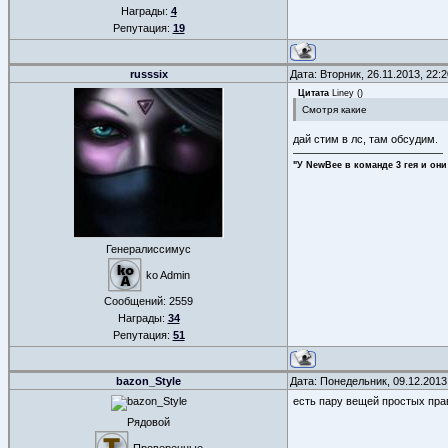
Награды:
4
Репутация:
19
russsix
Дата: Вторник, 26.11.2013, 22
Цитата
Liney
(
)
Смотря какие
дай стим в лс, там обсудим.
"У NewBee в команде 3 гея и они
Генералиссимус
ko Admin
Сообщений:
2559
Награды:
34
Репутация:
51
bazon_Style
Дата: Понедельник, 09.12.2013
есть пару вещей простых прав
Рядовой