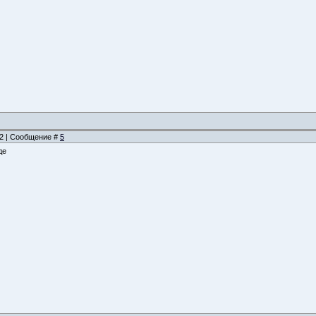
:12 | Сообщение #
5
де