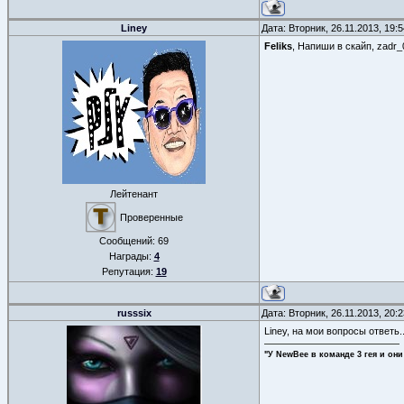
Liney
Дата: Вторник, 26.11.2013, 19
Feliks
, Напиши в скайп, zadr_
Лейтенант
Проверенные
Сообщений:
69
Награды:
4
Репутация:
19
russsix
Дата: Вторник, 26.11.2013, 20
Liney, на мои вопросы ответь..
"У NewBee в команде 3 гея и они