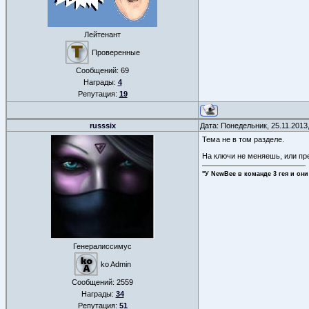
Лейтенант
Проверенные
Сообщений:
69
Награды:
4
Репутация:
19
russsix
Дата: Понедельник, 25.11.2013
Тема не в том разделе.
На ключи не меняешь, или п
"У NewBee в команде 3 гея и они
Генералиссимус
ko Admin
Сообщений:
2559
Награды:
34
Репутация:
51