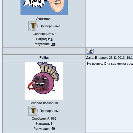
Лейтенант
Проверенные
Сообщений:
69
Награды:
4
Репутация:
19
Feliks
Дата: Вторник, 26.11.2013, 19
Не помню. Она коммонка вро
Генерал-полковник
Проверенные
Сообщений:
963
Награды:
8
Репутация:
49