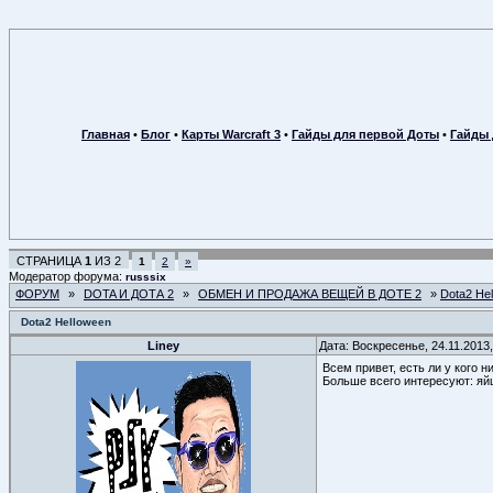
Главная
•
Блог
•
Карты Warcraft 3
•
Гайды для первой Доты
•
Гайды 
СТРАНИЦА
1
ИЗ
2
1
2
»
Модератор форума:
russsix
ФОРУМ
»
DOTA И ДОТА 2
»
ОБМЕН И ПРОДАЖА ВЕЩЕЙ В ДОТЕ 2
»
Dota2 He
Dota2 Helloween
Liney
Дата: Воскресенье, 24.11.2013
Всем привет, есть ли у кого 
Больше всего интересуют: яйц