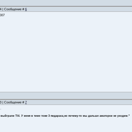
:54 | Сообщение #
6
007
:23 | Сообщение #
7
.
 выйграли TI4. У меня в тиме тоже 3 пидараса,но почему-то мы дальше аматорки не уходим."