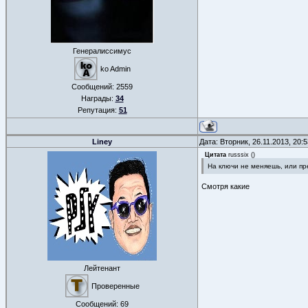
Генералиссимус
ko Admin
Сообщений:
2559
Награды:
34
Репутация:
51
Liney
Дата: Вторник, 26.11.2013, 20
Цитата
russsix
(
)
На ключи не меняешь, или п
Смотря какие
Лейтенант
Проверенные
Сообщений:
69