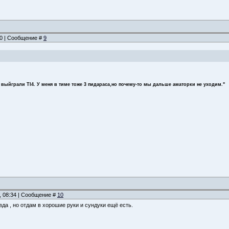
:20 | Сообщение #
9
 выйграли TI4. У меня в тиме тоже 3 пидараса,но почему-то мы дальше аматорки не уходим."
, 08:34 | Сообщение #
10
да , но отдам в хорошие руки и сундуки ещё есть.