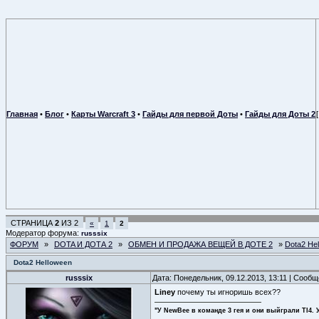
Главная
•
Блог
•
Карты Warcraft 3
•
Гайды для первой Доты
•
Гайды для Доты 2
СТРАНИЦА
2
ИЗ
2
«
1
2
Модератор форума:
russsix
ФОРУМ
»
DOTA И ДОТА 2
»
ОБМЕН И ПРОДАЖА ВЕЩЕЙ В ДОТЕ 2
»
Dota2 He
Dota2 Helloween
russsix
Дата: Понедельник, 09.12.2013, 13:11 | Сооб
Liney
почему ты игноришь всех??
"У NewBee в команде 3 гея и они выйграли TI4. 