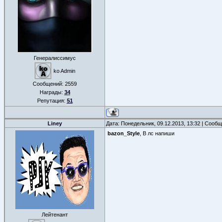
Генералиссимус
ko Admin
Сообщений:
2559
Награды:
34
Репутация:
51
Liney
Дата: Понедельник, 09.12.2013, 13:32 | Сооб
bazon_Style
, В лс напиши
Лейтенант