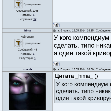
Проверенные
Сообщений:
1798
Награды:
5
Репутация:
17
_hima_
Дата: Вторник, 13.05.2014, 18:15 | Сообщение
У кого компендиум 
Лейтенант
Проверенные
сделать. типо ник
Сообщений:
48
я один такой крив
Награды:
1
Репутация:
1
russsix
Дата: Вторник, 13.05.2014, 18:39 | Сообщение
Цитата
_hima_
(
)
У кого компендиум 
сделать. типо ника
один такой кривору