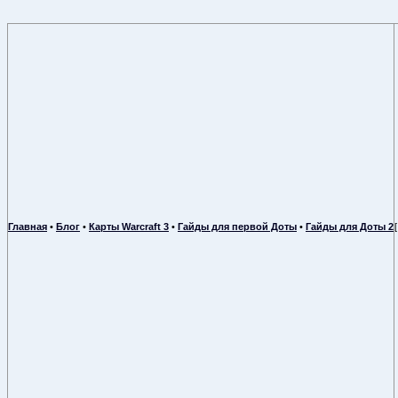
Главная
•
Блог
•
Карты Warcraft 3
•
Гайды для первой Доты
•
Гайды для Доты 2