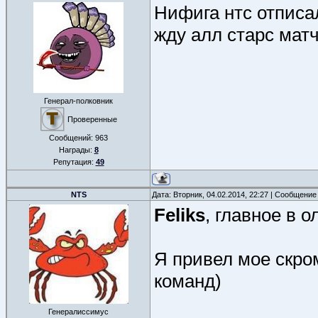
Нифига нтс отпис
жду алл старс матч
Генерал-полковник
Проверенные
Сообщений:
963
Награды:
8
Репутация:
49
NTS
Дата: Вторник, 04.02.2014, 22:27 | Сообщение
Feliks
, главное в о
Я привел мое скр
команд)
Генералиссимус