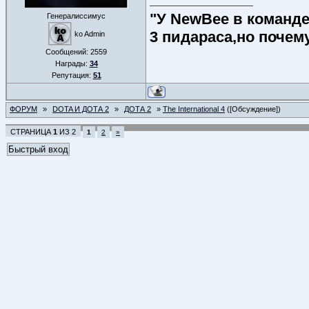
"У NewBee в команде 
Генералиссимус
3 пидараса,но почем
ko Admin
Сообщений:
2559
Награды:
34
Репутация:
51
ФОРУМ
»
DOTA И ДОТА 2
»
ДОТА 2
»
The International 4
([Обсуждение])
СТРАНИЦА
1
ИЗ
2
1
2
»