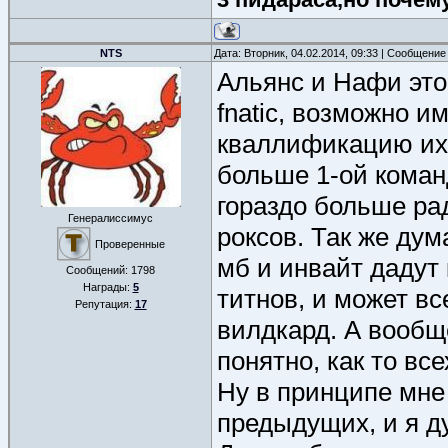
NTS
Дата: Вторник, 04.02.2014, 09:33 | Сообщение
Альянс и Нафи это о
fnatic, возможно и
кваллификацию их 
больше 1-ой коман
гораздо больше ра
Генералиссимус
роксов. Так же дум
Проверенные
мб и инвайт дадут 
Сообщений:
1798
Награды:
5
титнов, и может вс
Репутация:
17
вилдкард. А вообщ
понятно, как то вс
Ну в принципе мне
предыдущих, и я ду