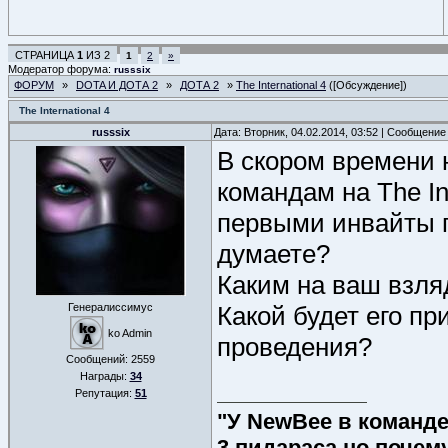
СТРАНИЦА
1
ИЗ
2
1
2
»
Модератор форума:
russsix
ФОРУМ
»
DOTA И ДОТА 2
»
ДОТА 2
»
The International 4
([Обсуждение])
The International 4
russsix
Дата: Вторник, 04.02.2014, 03:52 | Сообщение
В скором времени 
командам на The Int
первыми инвайты пр
думаете?
Каким на ваш взляд 
Генералиссимус
Какой будет его пр
ko Admin
проведения?
Сообщений:
2559
Награды:
34
Репутация:
51
"У NewBee в команде 
3 пидараса,но почем