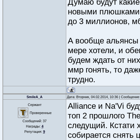
Думаю будут какие
новыми плюшками,
до 3 миллионов, м
А вообще альянсы 
мере хотели, и обе
будем ждать от них
ммр гонять, то даж
трудно.
SmileA_A
Дата: Вторник, 04.02.2014, 10:36 | Сообщение
Alliance и Na'Vi б
Сержант
Проверенные
топ 2 прошлого The
Сообщений:
37
следущий. Кстати х
Награды:
4
Репутация:
9
собирается снять 