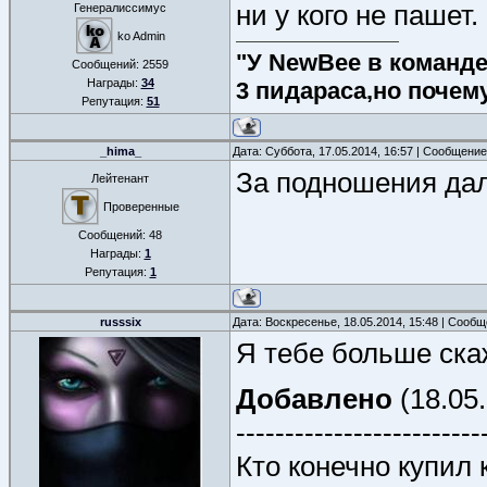
ни у кого не пашет.
Генералиссимус
ko Admin
"У NewBee в команде 
Сообщений:
2559
Награды:
34
3 пидараса,но почем
Репутация:
51
_hima_
Дата: Суббота, 17.05.2014, 16:57 | Сообщени
За подношения дали
Лейтенант
Проверенные
Сообщений:
48
Награды:
1
Репутация:
1
russsix
Дата: Воскресенье, 18.05.2014, 15:48 | Сооб
Я тебе больше скаж
Добавлено
(18.05.
-------------------------
Кто конечно купил