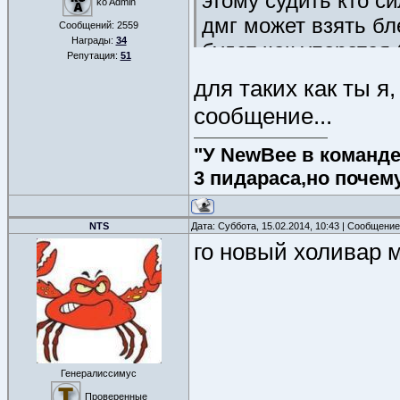
этому судить кто с
ko Admin
дмг может взять бл
Сообщений:
2559
Награды:
34
будет как упоротая 
Репутация:
51
особенно если крит
для таких как ты я
довольно много раз
сообщение...
пример на ладдере 
много таких ситуаци
"У NewBee в команде 
в лицо без ничего с
3 пидараса,но почем
если ты лакер и кр
секунд, то морту не
NTS
Дата: Суббота, 15.02.2014, 10:43 | Сообщени
го новый холивар 
Генералиссимус
Проверенные