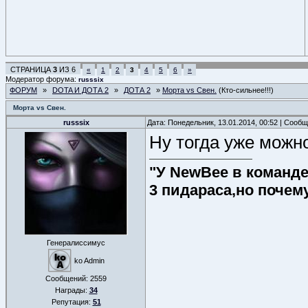
СТРАНИЦА
3
ИЗ
6
«
1
2
3
4
5
6
»
Модератор форума:
russsix
ФОРУМ
»
DOTA И ДОТА 2
»
ДОТА 2
»
Морта vs Cвен.
(Кто-сильнее!!!)
Морта vs Cвен.
russsix
Дата: Понедельник, 13.01.2014, 00:52 | Сооб
Ну тогда уже можно
"У NewBee в команде 
3 пидараса,но почем
Генералиссимус
ko Admin
Сообщений:
2559
Награды:
34
Репутация:
51