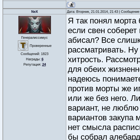
NeX
Дата: Вторник, 21.01.2014, 21:43 | Сообщение
Я так понял морта 
если свен соберет 
абисал? Все слишко
Генералиссимус
Проверенные
рассматривать. Ну 
Сообщений:
1823
хитрость. Рассмот
Награды:
6
Репутация:
24
для обеих жизненн
надеюсь понимаете
против морты же и
или же без него. Л
вариант, не люблю 
вариантов закупа м
нет смысла распис
бы собрал алебард