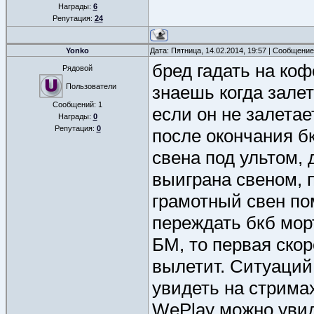
Награды:
6
Репутация:
24
Yonko
Дата: Пятница, 14.02.2014, 19:57 | Сообщени
бред гадать на коф
Рядовой
Пользователи
знаешь когда залет
Сообщений:
1
если он не залетае
Награды:
0
Репутация:
0
после окончания б
свена под ультом, 
выиграна свеном, п
грамотный свен по
переждать бкб морт
БМ, то первая скор
вылетит. Ситуаций
увидеть на стримах
WePlay можно увиде