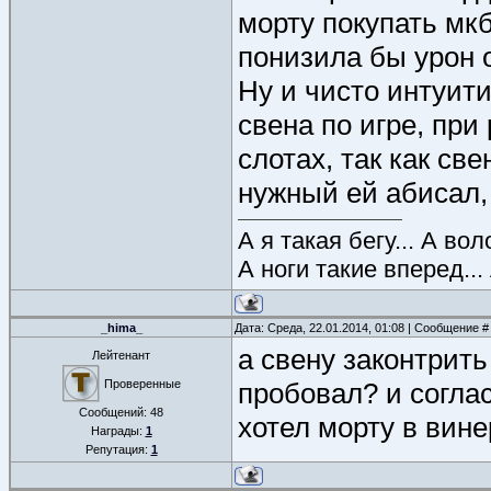
морту покупать мкб
понизила бы урон о
Ну и чисто интуити
свена по игре, при
слотах, так как св
нужный ей абисал,
А я такая бегу... А во
А ноги такие вперед...
_hima_
Дата: Среда, 22.01.2014, 01:08 | Сообщение 
а свену законтрит
Лейтенант
Проверенные
пробовал? и соглас
Сообщений:
48
хотел морту в вине
Награды:
1
Репутация:
1