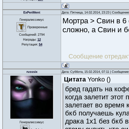
ExPeriMent
Дата: Пятница, 14.02.2014, 23:23 | Сообщени
Мортра > Cвин в 6 
Генералиссимус
Проверенные
сложно, а Свин и б
Сообщений:
2794
Награды:
12
Репутация:
54
Сообщение отредак
russsix
Дата: Суббота, 15.02.2014, 07:11 | Сообщени
Цитата
Yonko
(
)
бред гадать на коф
когда залетит этот 
залетает во время 
бкб получаешь кула
драка 1х1 без бкб 
Генералиссимус