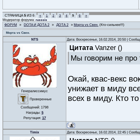
СТРАНИЦА
5
ИЗ
6
«
1
2
3
4
5
6
»
Модератор форума:
russsix
ФОРУМ
»
DOTA И ДОТА 2
»
ДОТА 2
»
Морта vs Cвен.
(Кто-сильнее!!!)
Морта vs Cвен.
NTS
Дата: Воскресенье, 16.02.2014, 20:50 | Сооб
Цитата
Vanzer
(
)
Мы говорим не про т
Окай, квас-векс во
унижает в миду все
Генералиссимус
всех в миду. Кто то
Проверенные
Сообщений:
1798
Награды:
5
Репутация:
17
Timix
Дата: Воскресенье, 16.02.2014, 22:45 | Сооб