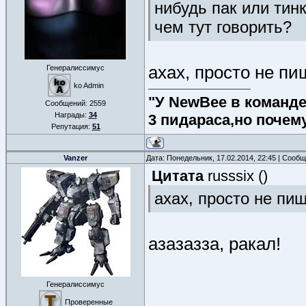
нибудь пак или тинк
чем тут говорить?
ахах, просто не пи
Генералиссимус
ko Admin
"У NewBee в команде 
Сообщений:
2559
Награды:
34
3 пидараса,но почем
Репутация:
51
Vanzer
Дата: Понедельник, 17.02.2014, 22:45 | Сооб
Цитата
russsix
(
)
ахах, просто не пи
азазазза, ракал!
Генералиссимус
Проверенные