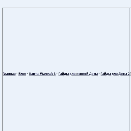
Главная
•
Блог
•
Карты Warcraft 3
•
Гайды для первой Доты
•
Гайды для Доты 2