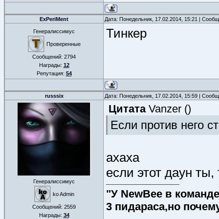
ExPeriMent
Дата: Понедельник, 17.02.2014, 15:21 | Сооб
Тинкер
Генералиссимус
Проверенные
Сообщений:
2794
Награды:
12
Репутация:
54
russsix
Дата: Понедельник, 17.02.2014, 15:59 | Сооб
Цитата
Vanzer
(
)
Если против него ст
ахаха
если этот даун ты, 
Генералиссимус
"У NewBee в команде 
ko Admin
3 пидараса,но почем
Сообщений:
2559
Награды:
34