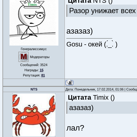
Цитата
NTS
(
)
Разор унижает всех
азазаз)
Gosu - окей (.́_.̀ )
Генералиссимус
Модераторы
Сообщений:
3524
Награды:
15
Репутация:
81
NTS
Дата: Понедельник, 17.02.2014, 01:06 | Сооб
Цитата
Timix
(
)
азазаз)
лал?