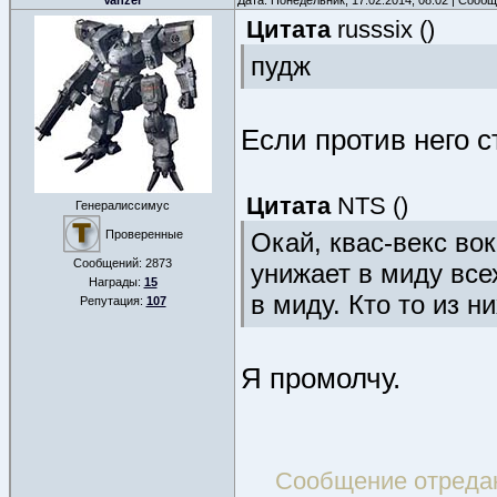
Vanzer
Дата: Понедельник, 17.02.2014, 08:02 | Сооб
Цитата
russsix
(
)
пудж
Если против него с
Цитата
NTS
(
)
Генералиссимус
Проверенные
Окай, квас-векс во
Сообщений:
2873
унижает в миду все
Награды:
15
в миду. Кто то из ни
Репутация:
107
Я промолчу.
Сообщение отреда