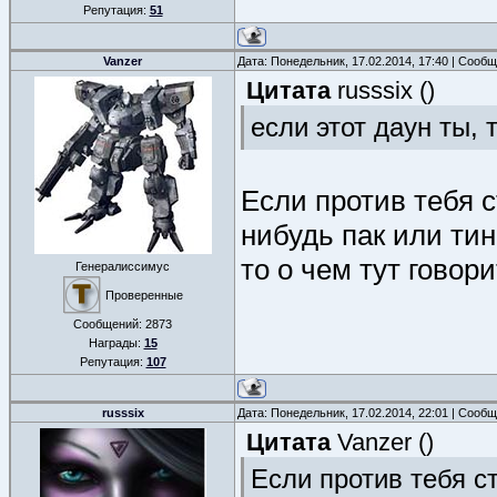
Репутация:
51
Vanzer
Дата: Понедельник, 17.02.2014, 17:40 | Сооб
Цитата
russsix
(
)
если этот даун ты, т
Если против тебя с
нибудь пак или тин
то о чем тут говор
Генералиссимус
Проверенные
Сообщений:
2873
Награды:
15
Репутация:
107
russsix
Дата: Понедельник, 17.02.2014, 22:01 | Сооб
Цитата
Vanzer
(
)
Если против тебя с