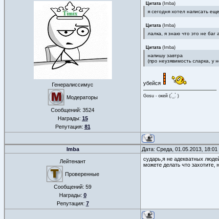
Цитата
(
Imba
)
я сегодня хотел написать еще
Цитата
(
Imba
)
лалка, я знаю что это не баг 
Цитата
(
Imba
)
напишу завтра
(про неузявимость сларка, у н
убейся
Генералиссимус
Gosu - окей (.́_.̀ )
Модераторы
Сообщений:
3524
Награды:
15
Репутация:
81
Imba
Дата: Среда, 01.05.2013, 18:0
сударь,я не адекватных люде
Лейтенант
можете делать что захотите, 
Проверенные
Сообщений:
59
Награды:
0
Репутация:
7