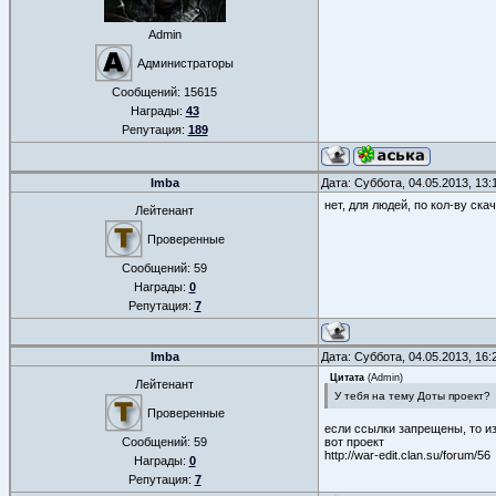
Admin
Администраторы
Сообщений:
15615
Награды:
43
Репутация:
189
Imba
Дата: Суббота, 04.05.2013, 13
нет, для людей, по кол-ву ска
Лейтенант
Проверенные
Сообщений:
59
Награды:
0
Репутация:
7
Imba
Дата: Суббота, 04.05.2013, 16
Цитата
(
Admin
)
Лейтенант
У тебя на тему Доты проект?
Проверенные
если ссылки запрещены, то и
Сообщений:
59
вот проект
http://war-edit.clan.su/forum/56
Награды:
0
Репутация:
7