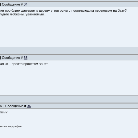
3 | Сообщение #
34
рин про блинк даггером к дереву у топ руны с последующим переносом на базу?
будьте любезны, уважаемый...
1 | Сообщение #
35
залью....просто проектом занят
:07 | Сообщение #
36
аешь?
звития варкрафта