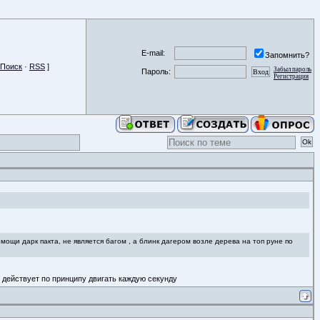
E-mail:
Запомнить?
Поиск
·
RSS
]
Забыл пароль
Пароль:
Регистрация
ощи дарк пакта, не является багом , а блинк дагером возле дерева на топ руне по
я действует по принципу двигать каждую секунду