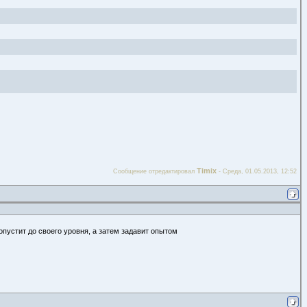
Timix
Сообщение отредактировал
-
Среда, 01.05.2013, 12:52
опустит до своего уровня, а затем задавит опытом