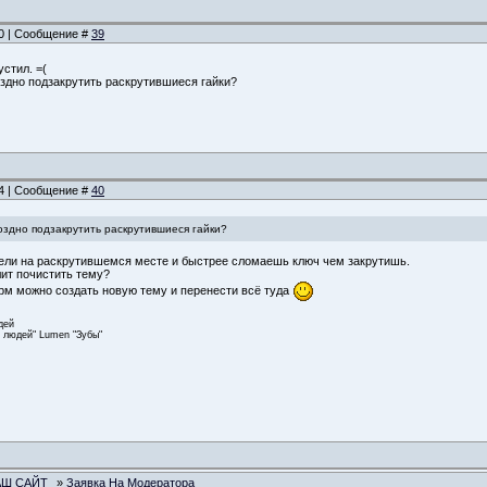
40 | Сообщение #
39
устил. =(
оздно подзакрутить раскрутившиеся гайки?
54 | Сообщение #
40
оздно подзакрутить раскрутившиеся гайки?
вели на раскрутившемся месте и быстрее сломаешь ключ чем закрутишь.
лит почистить тему?
орм можно создать новую тему и перенести всё туда
дей
и людей" Lumen "Зубы"
АШ САЙТ
»
Заявка На Модератора