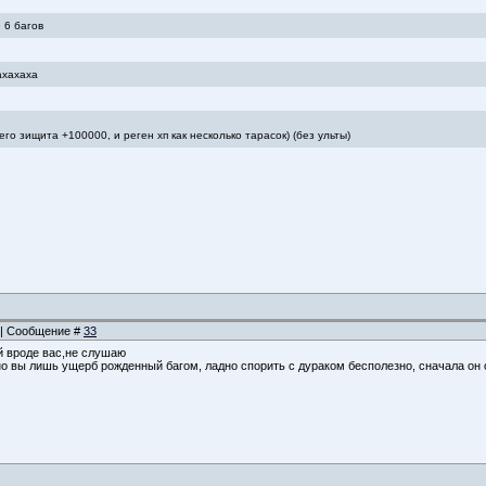
 6 багов
ахахаха
его зищита +100000, и реген хп как несколько тарасок) (без ульты)
1 | Сообщение #
33
й вроде вас,не слушаю
но вы лишь ущерб рожденный багом, ладно спорить с дураком бесполезно, сначала он 