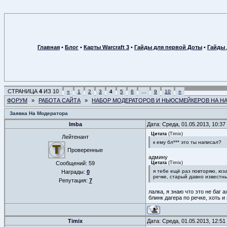
Главная
•
Блог
•
Карты Warcraft 3
•
Гайды для первой Доты
•
Гайды 
СТРАНИЦА
4
ИЗ
10
«
1
2
3
4
5
6
…
9
10
»
ФОРУМ
»
РАБОТА САЙТА
»
НАБОР МОДЕРАТОРОВ И НЬЮСМЕЙКЕРОВ НА Н
Заявка На Модератора
Imba
Дата: Среда, 01.05.2013, 10:3
Цитата
(
Timix
)
Лейтенант
к ему бл*** это ты написал?
Проверенные
админу
Сообщений:
59
Цитата
(
Timix
)
я тебе ещё раз повторяю, юза
Награды:
0
речке, старый давно извест
Репутация:
7
лалка, я знаю что это не баг 
блинк дагера по речке, хоть 
Timix
Дата: Среда, 01.05.2013, 12:5