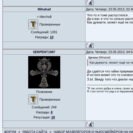
Mihahail
Дата: Четверг, 23.05.2013, 02:
Что-то я тоже распустился..
> /dev/null
Да и вас я что-то сильно расп
Как думаете, может ещё не п
Проверенные
Сообщений:
1281
Награды:
10
SERPENT1987
Дата: Четверг, 23.05.2013, 04:
Цитата
(
Mihahail
)
Как думаете, может ещё не п
Да сдаётся что гайки приржа
И кстати может кто то соизво
З.Ы. Ввиду того что диалог н
"Я так хотел добра в плену своих и
Я стал почти что рад и в окружени
Полковник
Проверенные
Сообщений:
249
Награды:
8
Репутация:
20
ФОРУМ
»
РАБОТА САЙТА
»
НАБОР МОДЕРАТОРОВ И НЬЮСМЕЙКЕРОВ НА Н