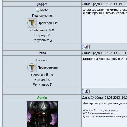
jugger
Дата: Среда, 01.05.2013, 19:3
ахах) а можно посмотреть ск
и еще про 1000 геомансеров 
Подполковник
Проверенные
Сообщений:
100
Награды:
0
Репутация:
6
Imba
Дата: Среда, 01.05.2013, 21:3
jugger
, на днях на свой сайт 
Лейтенант
Проверенные
Сообщений:
59
Награды:
0
Репутация:
7
Admin
Дата: Суббота, 04.05.2013, 10
Для президента проекты дел
Warcraft 3 - это уже легенда
WC3 - это мини-легенда
Дота - это альтернативный путь ра