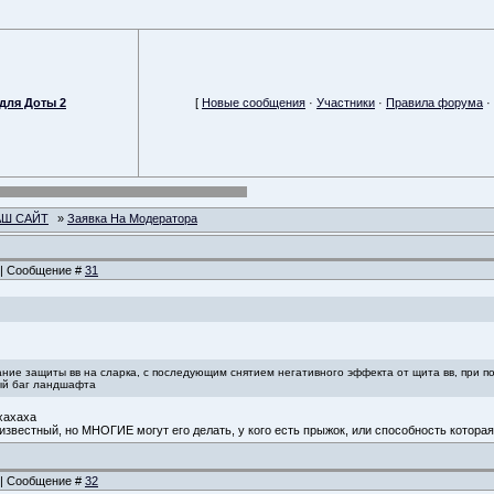
для Доты 2
[
Новые сообщения
·
Участники
·
Правила форума
·
АШ САЙТ
»
Заявка На Модератора
7 | Сообщение #
31
ние защиты вв на сларка, с последующим снятием негативного эффекта от щита вв, при пом
ный баг ландшафта
ахахаха
и известный, но МНОГИЕ могут его делать, у кого есть прыжок, или способность котора
1 | Сообщение #
32