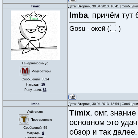
Timix
Дата: Вторник, 30.04.2013, 18:41 | Сообщен
Imba
, причём тут
Gosu - окей (.́_.̀ )
Генералиссимус
Модераторы
Сообщений:
3524
Награды:
15
Репутация:
81
Imba
Дата: Вторник, 30.04.2013, 18:54 | Сообщен
Timix
, омг, знание
Лейтенант
Проверенные
основном это удач
Сообщений:
59
обзор и так далее.
Награды:
0