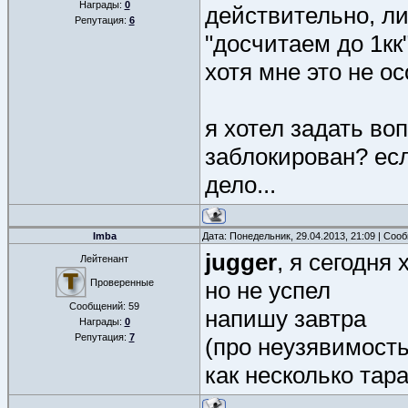
Награды:
0
действительно, ли
Репутация:
6
"досчитаем до 1кк
хотя мне это не ос
я хотел задать во
заблокирован? есл
дело...
Imba
Дата: Понедельник, 29.04.2013, 21:09 | Со
jugger
, я сегодня
Лейтенант
Проверенные
но не успел
Сообщений:
59
напишу завтра
Награды:
0
Репутация:
7
(про неузявимость
как несколько тара