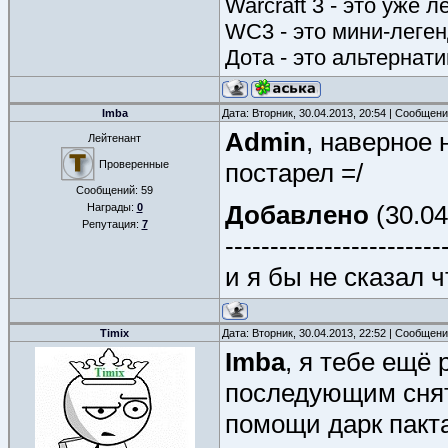
Warcraft 3 - это уже л
WC3 - это мини-леге
Дота - это альтернат
Imba
Дата: Вторник, 30.04.2013, 20:54 | Сообщен
Admin
, наверное 
Лейтенант
Проверенные
постарел =/
Сообщений:
59
Добавлено
(30.04
Награды:
0
Репутация:
7
------------------------
и я бы не сказал 
Timix
Дата: Вторник, 30.04.2013, 22:52 | Сообщен
Imba
, я тебе ещё
последующим снят
помощи дарк пакта