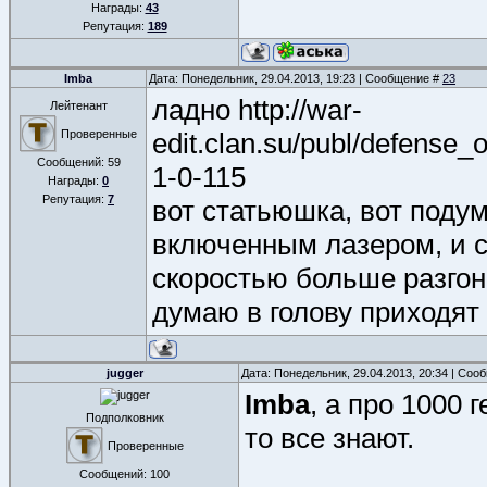
Награды:
43
Репутация:
189
Imba
Дата: Понедельник, 29.04.2013, 19:23 | Сообщение #
23
ладно http://war-
Лейтенант
Проверенные
edit.clan.su/publ/defense_
Сообщений:
59
1-0-115
Награды:
0
Репутация:
7
вот статьюшка, вот поду
включенным лазером, и с
скоростью больше разгон
думаю в голову приходят
jugger
Дата: Понедельник, 29.04.2013, 20:34 | Со
Imba
, а про 1000 
Подполковник
то все знают.
Проверенные
Сообщений:
100