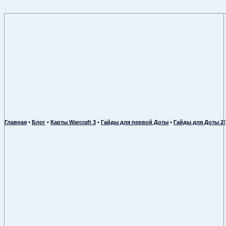
Главная
•
Блог
•
Карты Warcraft 3
•
Гайды для первой Доты
•
Гайды для Доты 2