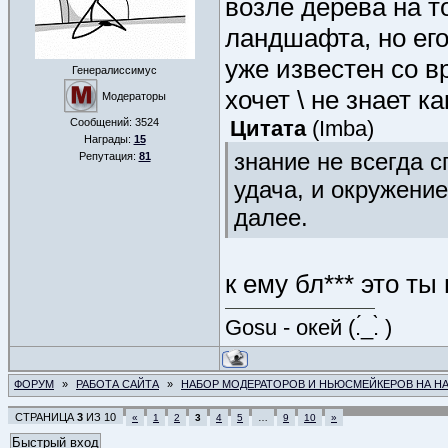
возле дерева на т
ландшафта, но его
уже известен со в
Генералиссимус
хочет \ не знает ка
Модераторы
Сообщений:
3524
Цитата
(
Imba
)
Награды:
15
знание не всегда с
Репутация:
81
удача, и окружение
далее.
к ему бл*** это ты
Gosu - окей (.́_.̀ )
ФОРУМ
»
РАБОТА САЙТА
»
НАБОР МОДЕРАТОРОВ И НЬЮСМЕЙКЕРОВ НА Н
СТРАНИЦА
3
ИЗ
10
«
1
2
3
4
5
…
9
10
»