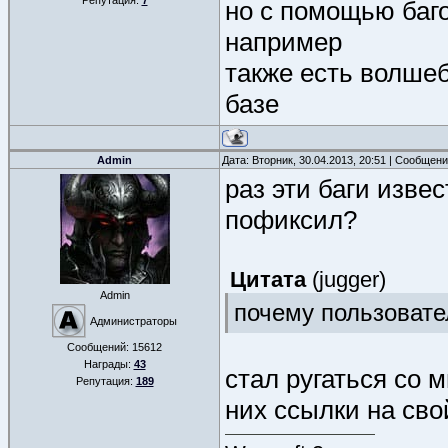
Репутация:
7
но с помощью баг
например
также есть волшеб
базе
Admin
Дата: Вторник, 30.04.2013, 20:51 | Сообщен
раз эти баги изве
пофиксил?
Цитата
(
jugger
)
Admin
почему пользовате
Администраторы
Сообщений:
15612
Награды:
43
стал ругаться со 
Репутация:
189
них ссылки на сво