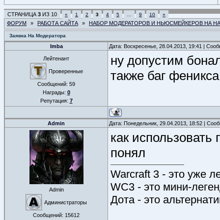
СТРАНИЦА
3
ИЗ
10
«
1
2
3
4
5
…
9
10
»
ФОРУМ
»
РАБОТА САЙТА
»
НАБОР МОДЕРАТОРОВ И НЬЮСМЕЙКЕРОВ НА Н
Заявка На Модератора
Imba
Дата: Воскресенье, 28.04.2013, 19:41 | Соо
ну допустим бона
Лейтенант
Проверенные
также баг феникса
Сообщений:
59
Награды:
0
Репутация:
7
Admin
Дата: Понедельник, 29.04.2013, 18:52 | Со
как использовать 
понял
Warcraft 3 - это уже л
WC3 - это мини-леге
Admin
Дота - это альтернат
Администраторы
Сообщений:
15612