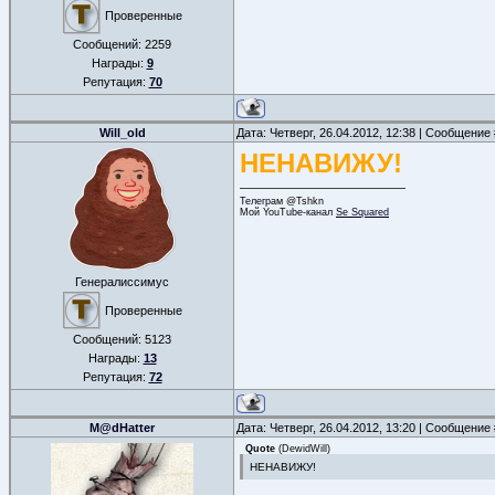
Проверенные
Сообщений:
2259
Награды:
9
Репутация:
70
Will_old
Дата: Четверг, 26.04.2012, 12:38 | Сообщение
НЕНАВИЖУ!
Телеграм @Tshkn
Мой YouTube-канал
Se Squared
Генералиссимус
Проверенные
Сообщений:
5123
Награды:
13
Репутация:
72
M@dHatter
Дата: Четверг, 26.04.2012, 13:20 | Сообщение
Quote
(
DewidWill
)
НЕНАВИЖУ!