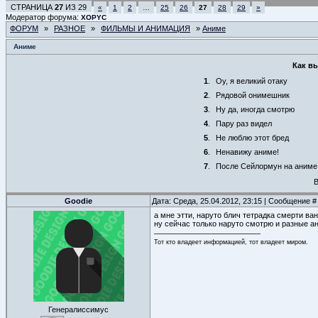
СТРАНИЦА
27
ИЗ
29
«
1
2
…
25
26
27
28
29
»
Модератор форума:
XOPYC
ФОРУМ
»
РАЗНОЕ
»
ФИЛЬМЫ И АНИМАЦИЯ
»
Аниме
Аниме
Как вы
1
.
Оу, я великий отаку
2
.
Рядовой онимешник
3
.
Ну да, иногда смотрю
4
.
Пару раз видел
5
.
Не люблю этот бред
6
.
Ненавижу аниме!
7
.
После Сейлормун на аниме 
В
Goodie
Дата: Среда, 25.04.2012, 23:15 | Сообщение 
а мне этти, наруто блич тетрадка смерти ва
ну сейчас только наруто смотрю и разные а
Тот кто владеет информацией, тот владеет миром.
Генералиссимус