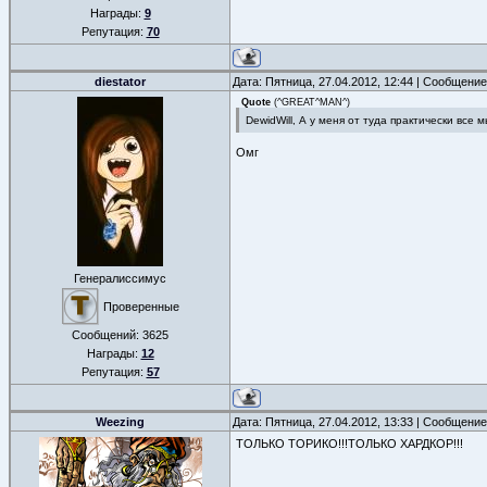
Награды:
9
Репутация:
70
diestator
Дата: Пятница, 27.04.2012, 12:44 | Сообщени
Quote
(
^GREAT^MAN^
)
DewidWill, А у меня от туда практически все 
Омг
Генералиссимус
Проверенные
Сообщений:
3625
Награды:
12
Репутация:
57
Weezing
Дата: Пятница, 27.04.2012, 13:33 | Сообщени
ТОЛЬКО ТОРИКО!!!ТОЛЬКО ХАРДКОР!!!