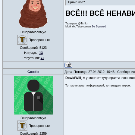
Прямо всё?
ВСЁ!!! ВСЁ НЕНАВ
Телеграм @Tshkn
Мой YouTube-канал
Se Squared
Генералиссимус
Проверенные
Сообщений:
5123
Награды:
13
Репутация:
72
Goodie
Дата: Пятница, 27.04.2012, 10:46 | Сообщени
DewidWill
, А у меня от туда практически вс
Тот кто владеет информацией, тот владеет миром.
Генералиссимус
Проверенные
Сообщений:
2259