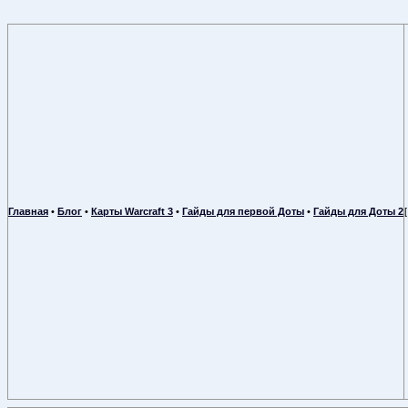
Главная
•
Блог
•
Карты Warcraft 3
•
Гайды для первой Доты
•
Гайды для Доты 2