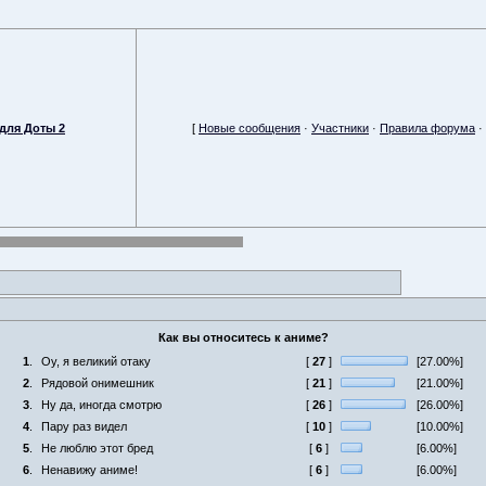
для Доты 2
[
Новые сообщения
·
Участники
·
Правила форума
·
Как вы относитесь к аниме?
1
.
Оу, я великий отаку
[
27
]
[27.00%]
2
.
Рядовой онимешник
[
21
]
[21.00%]
3
.
Ну да, иногда смотрю
[
26
]
[26.00%]
4
.
Пару раз видел
[
10
]
[10.00%]
5
.
Не люблю этот бред
[
6
]
[6.00%]
6
.
Ненавижу аниме!
[
6
]
[6.00%]