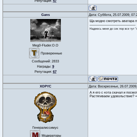
Репутация:
47
Gans
Дата: Суббота, 25.07.2009, 07
Ща модно смотреть аватара п
Надеюсь меня до сих пор все тут "л
Meg0-Fluder.O.O
Проверенные
Сообщений:
2833
Награды:
9
Репутация:
67
XOPYC
Дата: Воскресенье, 26.07.2009
А я его с нэта скачал и пос
Растягиваем удовольствие? =
Генералиссимус
Модераторы