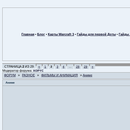
Главная
•
Блог
•
Карты Warcraft 3
•
Гайды для первой Доты
•
Гайды 
СТРАНИЦА
2
ИЗ
29
«
1
2
3
4
…
28
29
»
Модератор форума:
XOPYC
ФОРУМ
»
РАЗНОЕ
»
ФИЛЬМЫ И АНИМАЦИЯ
»
Аниме
Аниме