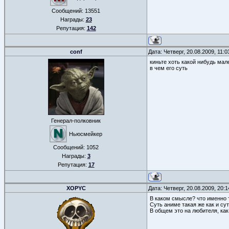
Сообщений:
13551
Награды:
23
Репутация:
142
conf
Дата: Четверг, 20.08.2009, 11:
киньте хоть какой нибудь ма
в чем его суть
Генерал-полковник
Ньюсмейкер
Сообщений:
1052
Награды:
3
Репутация:
17
XOPYC
Дата: Четверг, 20.08.2009, 20:
В каком смысле? что именно 
Суть аниме такая же как и сут
В общем это на любителя, как