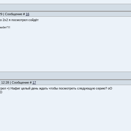
:29 | Сообщение #
16
о 2x2 я посмотрел сойдёт
юбят"!!!
, 12:28 | Сообщение #
17
мотрел =) Нафиг целый день ждать чтобы посмотреть следующую серию? оО
))