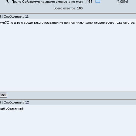
7
.
После Сейлормун на аниме смотреть не могу
[
4
]
[4.00%]
Всего ответов:
100
03 | Сообщение #
11
ун?О_о а то я вроде такого названия не припоминаю...хотя скорее всего тоже смотрел
56 | Сообщение #
12
 ещё обьяснить)