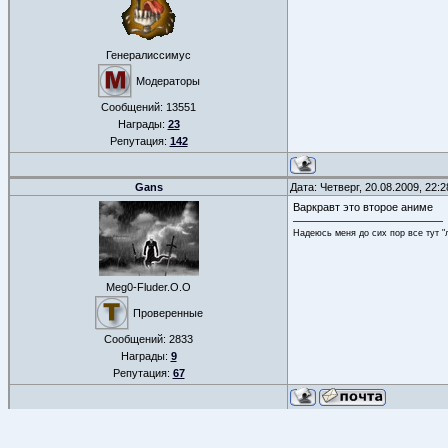
Генералиссимус
Модераторы
Сообщений:
13551
Награды:
23
Репутация:
142
Gans
Дата: Четверг, 20.08.2009, 22:
Варкравт это второе аниме
Надеюсь меня до сих пор все тут "л
Meg0-Fluder.O.O
Проверенные
Сообщений:
2833
Награды:
9
Репутация:
67
ФОРУМ
»
РАЗНОЕ
»
ФИЛЬМЫ И АНИМАЦИЯ
»
Аниме