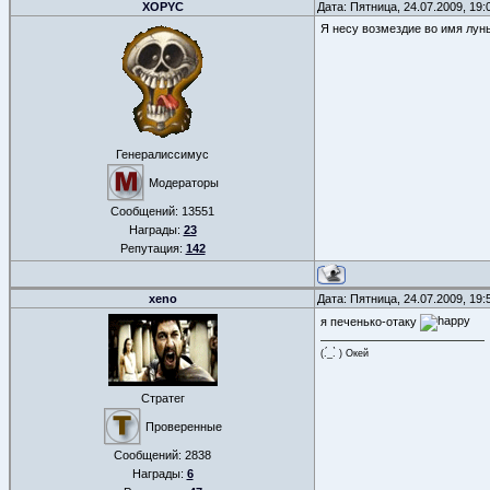
XOPYC
Дата: Пятница, 24.07.2009, 19
Я несу возмездие во имя луны
Генералиссимус
Модераторы
Сообщений:
13551
Награды:
23
Репутация:
142
xeno
Дата: Пятница, 24.07.2009, 19
я печенько-отаку
(.́_.̀ ) Окей
Стратег
Проверенные
Сообщений:
2838
Награды:
6