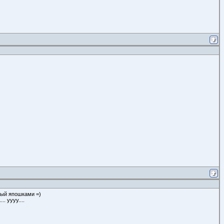
ный япошками =)
. уууу....