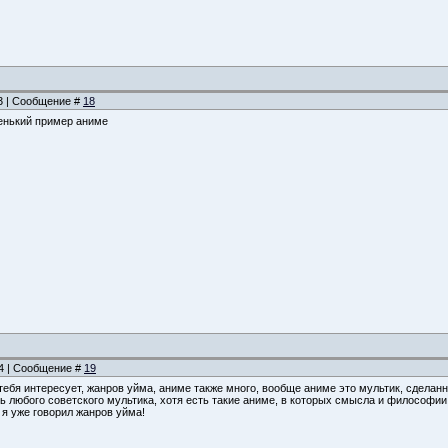
03 | Сообщение #
18
ленький пример аниме
14 | Сообщение #
19
тебя интересует, жанров уйма, аниме также много, вообще аниме это мультик, сделан
ь любого советского мультика, хотя есть такие аниме, в которых смысла и философии...
 я уже говорил жанров уйма!