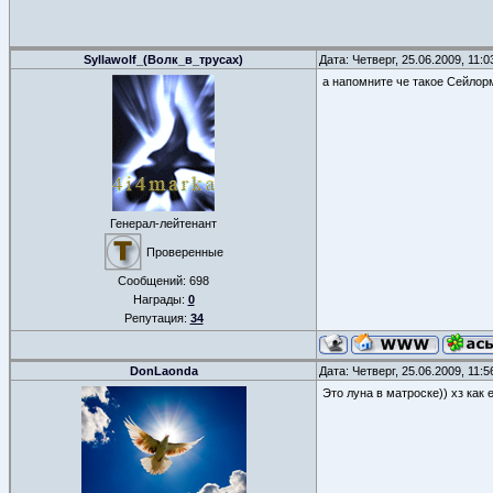
Syllawolf_(Волк_в_трусах)
Дата: Четверг, 25.06.2009, 11:
а напомните че такое Сейлорм
Генерал-лейтенант
Проверенные
Сообщений:
698
Награды:
0
Репутация:
34
DonLaonda
Дата: Четверг, 25.06.2009, 11:
Это луна в матроске)) хз как