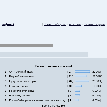
для Доты 2
[
Новые сообщения
·
Участники
·
Правила форума
·
Как вы относитесь к аниме?
1
.
Оу, я великий отаку
[
27
]
[27.00%]
2
.
Рядовой онимешник
[
21
]
[21.00%]
3
.
Ну да, иногда смотрю
[
26
]
[26.00%]
4
.
Пару раз видел
[
10
]
[10.00%]
5
.
Не люблю этот бред
[
6
]
[6.00%]
6
.
Ненавижу аниме!
[
6
]
[6.00%]
7
.
После Сейлормун на аниме смотреть не могу
[
4
]
[4.00%]
Всего ответов:
100