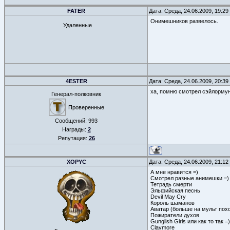
FATER
Дата: Среда, 24.06.2009, 19:2
Онимешников развелось.
Удаленные
4ESTER
Дата: Среда, 24.06.2009, 20:3
ха, помню смотрел сэйлормун 
Генерал-полковник
Проверенные
Сообщений:
993
Награды:
2
Репутация:
26
XOPYC
Дата: Среда, 24.06.2009, 21:1
А мне нравится =)
Смотрел разные анимешки =)
Тетрадь смерти
Эльфийская песнь
Devil May Cry
Король шаманов
Аватар (больше на мульт пох
Пожиратели духов
Gunglish Girls или как то так =)
Claymore