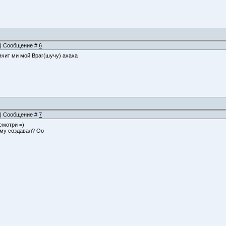
8 | Сообщение #
6
ачит ми мой Враг(шучу) ахаха
2 | Сообщение #
7
смотри =)
ему создавал? Оо