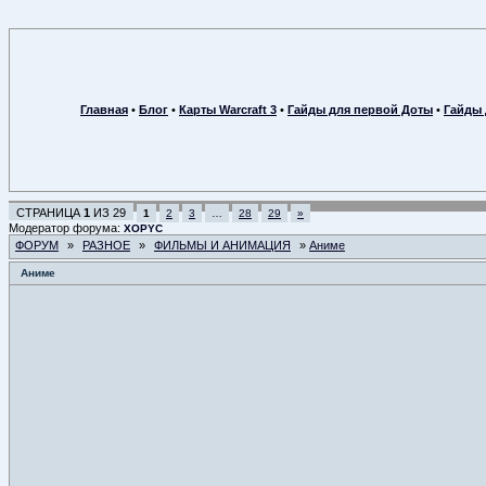
Главная
•
Блог
•
Карты Warcraft 3
•
Гайды для первой Доты
•
Гайды 
СТРАНИЦА
1
ИЗ
29
1
2
3
…
28
29
»
Модератор форума:
XOPYC
ФОРУМ
»
РАЗНОЕ
»
ФИЛЬМЫ И АНИМАЦИЯ
»
Аниме
Аниме