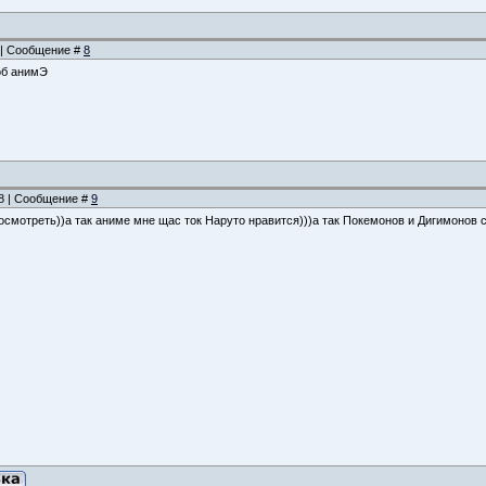
7 | Сообщение #
8
об анимЭ
28 | Сообщение #
9
посмотреть))а так аниме мне щас ток Наруто нравится)))а так Покемонов и Дигимонов