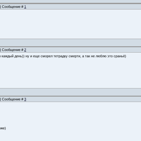
9 | Сообщение #
1
9 | Сообщение #
2
каждый день)) ну и еще сморел тетрадку смерти, а так не люблю это сраньё)
2 | Сообщение #
3
оже)