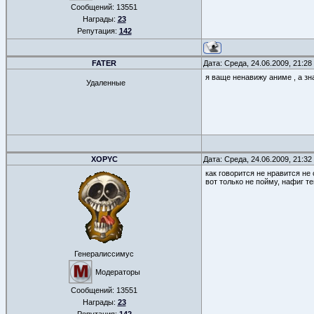
Сообщений:
13551
Награды:
23
Репутация:
142
FATER
Дата: Среда, 24.06.2009, 21:2
я ваще ненавижу аниме , а зн
Удаленные
XOPYC
Дата: Среда, 24.06.2009, 21:3
как говорится не нравится не 
вот только не пойму, нафиг т
Генералиссимус
Модераторы
Сообщений:
13551
Награды:
23