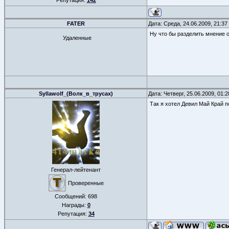
Репутация:
142
FATER
Дата: Среда, 24.06.2009, 21:3
Ну что бы разделить мнение 
Удаленные
Syllawolf_(Волк_в_трусах)
Дата: Четверг, 25.06.2009, 01:
Так я хотел Девил Май Край 
Генерал-лейтенант
Проверенные
Сообщений:
698
Награды:
0
Репутация:
34