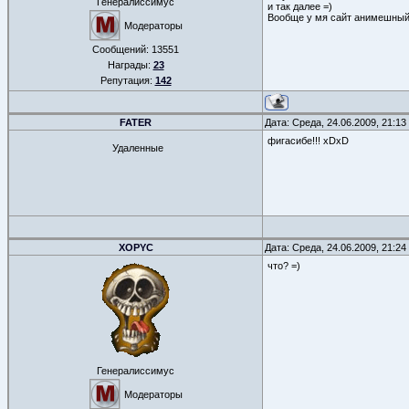
Генералиссимус
и так далее =)
Вообще у мя сайт анимешный
Модераторы
Сообщений:
13551
Награды:
23
Репутация:
142
FATER
Дата: Среда, 24.06.2009, 21:1
фигасибе!!! xDxD
Удаленные
XOPYC
Дата: Среда, 24.06.2009, 21:2
что? =)
Генералиссимус
Модераторы