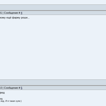
:01 | Сообщение #
4
акому ещё фарму роши...
:10 | Сообщение #
5
бред
зад.
 лед. И я такая хуяк:)