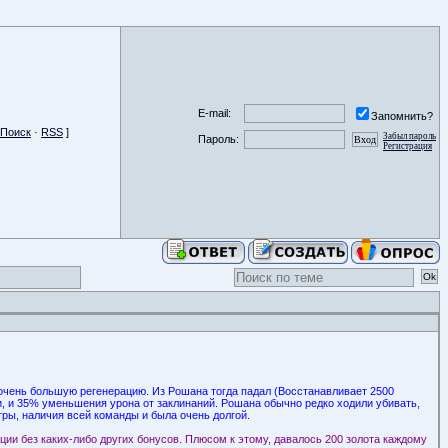
E-mail:
Запомнить?
Поиск
·
RSS
]
Забыл пароль
Пароль:
Регистрация
и очень большую регенерацию. Из Рошана тогда падал (Восстанавливает 2500
и, и 35% уменьшения урона от заклинаний. Рошана обычно редко ходили убивать,
гры, наличия всей команды и была очень долгой.
ции без каких-либо других бонусов. Плюсом к этому, давалось 200 золота каждому