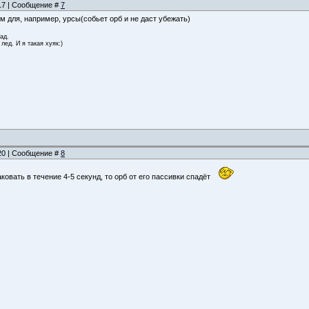
:17 | Сообщение #
7
 для, например, урсы(собьет орб и не даст убежать)
зад.
 лед. И я такая хуяк:)
:20 | Сообщение #
8
аковать в течение 4-5 секунд, то орб от его пассивки спадёт