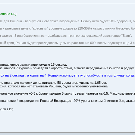
ошана (AI)
е для Рошана - вернуться к его точке возрождения. Если у него будет 50% здоровья, о
а - атаковать цель с "красным" уровнем здоровья (20-30%) на расстоянии ближнего бо
 атакует 3 или более юнитов - срабатывает триггер, запускающий заклинание "Slam".
ьный крип, Рошан будет преследовать цель на расстоянии 600, потом подождет еще 3 с
 направленное заклинание каждые 15 секунд.
е, нанося 70 урона и замедляя скорость атаки, а также передвижения юнитов в радиус
я на 2 секунды, а крипы на 4. Рошан использует эту способность в том случае, когда
с при атаке нанести дополнительно 50 урона и оглушить на 1.65 сек.
ллюзия, которая начнет атаковать Рошана, будет мгновенно уничтожена.
Начальное значение +0.5 к броне, каждые 5 минут увеличивается на 0.5. Максимальное з
тупна после 4 возрождения Рошана! Возвращает 20% урона юнитам ближнего боя, ата
(100.9 Kb)