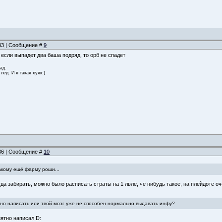
:33 | Сообщение #
9
 если выпадет два баша подряд, то орб не спадет
зад.
 лед. И я такая хуяк:)
:36 | Сообщение #
10
акому ещё фарму роши...
огда забирать, можно было расписать страты на 1 лвле, че нибудь такое, на плейдоте 
но написать или твой мозг уже не способен нормально выдавать инфу?
нятно написал D: