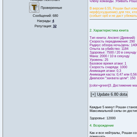
члену команды. Убивать Роша
Проверенные
В версии 6.55, Рошан был изм
нерф(ухудшение) для тех, кто
Сообщений:
680
(собьет орб и не даст убежать
Награды:
4
Репутация:
32
2. Характеристика юнита
Тип юнита: Ancient (Древний)
Скорость передвижения: 290
Радиус обзора ночь/день: 140
Опыта за убийство: 1184
Здоровье: 7500 / 20 в секунду
Мана: 2000 / 10 в секунду
Уровень: 25
Базовое время атаки: 1
Скорость снаряда: 1000
Анимация атаки: 0,3
Анимация каста: 0,47 или 0,56
Диапазон "захвата цели": 150
[color=green]3. Достижение 
Каждые 5 минут Рошан станови
Максимальной силы он достиг
Здоровье: 12000
4. Возрождение
Как и все нейтралы, Рошан со
помешать.