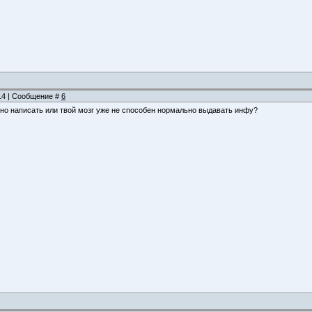
:14 | Сообщение #
6
но написать или твой мозг уже не способен нормально выдавать инфу?