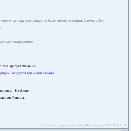
н вернется туда, если рядом не будет никого из юнитов ближнего боя.
я.
екунды и развернется.
е 250. Требует 90 маны.
 рядом находятся три и более юнита.
начение +5 к броне.
ковавшим Рошана.
was_don
Сообщение отредактировал
-
Четверг, 15.12.2011, 21:12