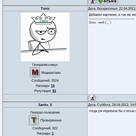
Timix
Дата: Воскресенье, 22.04.2012
Добавил картинки, а так же н
Gosu - окей (.́_.̀ )
Генералиссимус
Модераторы
Сообщений:
3524
Награды:
15
Репутация:
81
Sanko_0
Дата: Суббота, 28.04.2012, 14
тогда уж перевили бы статью
Генерал-полковник
Проверенные
Сообщений:
922
Награды:
1