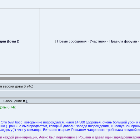
для Доты 2
[
Новые сообщения
·
Участники
·
Правила форума
·
ля версии доты 6.74с)
11 | Сообщение #
1
Доты 6.74с
x Это был босс, который не возрождался, имел 14.500 здоровья, очень большой урон 
нно ). раньше был предметом, который давал 3 заряда возрождения, 10 бонусной брон
 каждому(!) члену команды. Битва со старым Рошаном чаще всего требовала поздней и
ри каждой реинкарнации, Аегис был перемещен в Рошана и давал один заряд реинкарна