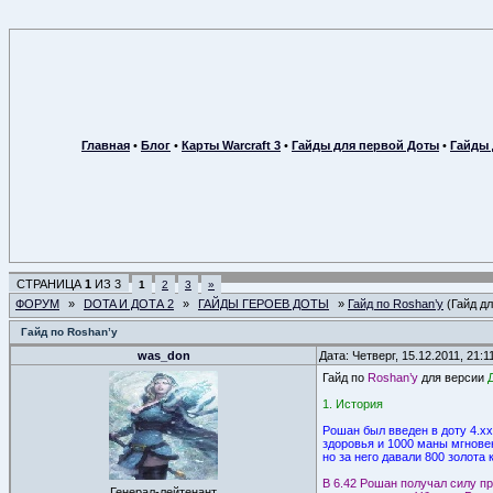
Главная
•
Блог
•
Карты Warcraft 3
•
Гайды для первой Доты
•
Гайды 
СТРАНИЦА
1
ИЗ
3
1
2
3
»
ФОРУМ
»
DOTA И ДОТА 2
»
ГАЙДЫ ГЕРОЕВ ДОТЫ
»
Гайд по Roshan’у
(Гайд д
Гайд по Roshan’у
was_don
Дата: Четверг, 15.12.2011, 21:
Гайд по
Roshan’у
для версии
1. История
Рошан был введен в доту 4.x
здоровья и 1000 маны мгнове
но за него давали 800 золота
В 6.42 Рошан получал силу п
Генерал-лейтенант