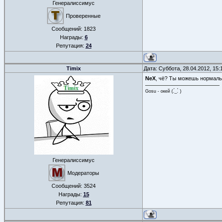
Генералиссимус
Проверенные
Сообщений:
1823
Награды:
6
Репутация:
24
Timix
Дата: Суббота, 28.04.2012, 15
NeX
, чё? Ты можешь нормаль
Gosu - окей (.́_.̀ )
Генералиссимус
Модераторы
Сообщений:
3524
Награды:
15
Репутация:
81