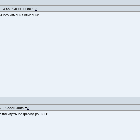
, 13:56 | Сообщение #
2
емного изменил описание.
:59 | Сообщение #
3
 с плейдоты по фарму роши D: