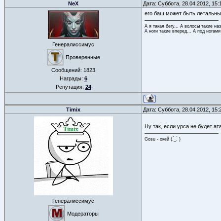
NeX
Дата: Суббота, 28.04.2012, 15
его баш может быть летальным
А я такая бегу... А волосы такие на
А ноги такие вперед... А под ногами
Генералиссимус
Проверенные
Сообщений:
1823
Награды:
6
Репутация:
24
Timix
Дата: Суббота, 28.04.2012, 15
Ну так, если урса не будет ат
Gosu - окей (.́_.̀ )
Генералиссимус
Модераторы