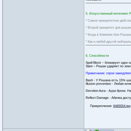
5. Искусственный интеллект Р
* Cамое приоритетное действи
* Второй приоритет для рошан
* Когда в ближнем бою Рошана
* Как и любой другой нейтрал
6. Способности
Spell Block – блокирует одно
Slam – Рошан ударяет по земл
Примечание: герои замедляютс
Bash - У Рошана есть 15% шан
Illusion prevention - Любая и
Devotion Aura - Аура брони. 
Reflect Damage - Абилка дос
Прикрепления:
6465554.jpg