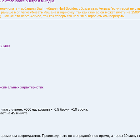
на стало более быстро и выгодно.
енен опять - добавили Bash, убрали Hurl Boulder, убрали стак Аегиса (если герой не у
 раньше мог легко убивать Рошана в одиночку, так как сейчас он может иметь на 150
). Так же это нерф Аегиса, так как теперь его нельзя выбросить или передать.
0/1400
максимальных характеристик
тся сильнее: +500 ед. здоровья, 0.5 брони, +10 урона.
ает на 45 минуте
 временем возрождается. Происходит это не в определённое время, а через 10 минут п