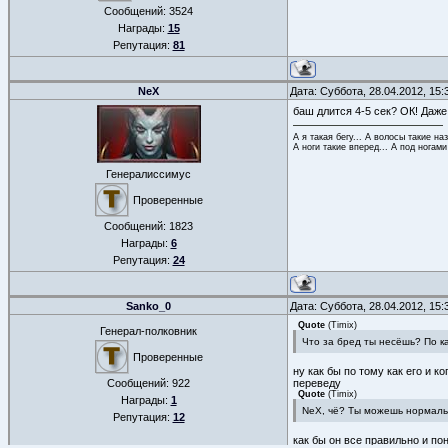
Сообщений:
3524
Награды:
15
Репутация:
81
NeX
Дата: Суббота, 28.04.2012, 15
баш длится 4-5 сек? ОК! Даже
А я такая бегу... А волосы такие на
А ноги такие вперед... А под ногами
Генералиссимус
Проверенные
Сообщений:
1823
Награды:
6
Репутация:
24
Sanko_0
Дата: Суббота, 28.04.2012, 15
Quote
(
Timix
)
Генерал-полковник
Что за бред ты несёшь? По к
Проверенные
ну как бы по тому как его и к
Сообщений:
922
переведу
Quote
(
Timix
)
Награды:
1
NeX, чё? Ты можешь нормаль
Репутация:
12
как бы он все правильно и по