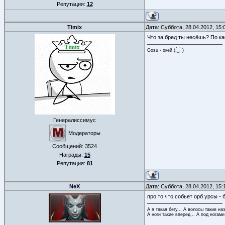
Репутация:
12
Timix
Дата: Суббота, 28.04.2012, 15
Что за бред ты несёшь? По к
Gosu - окей (.́_.̀ )
Генералиссимус
Модераторы
Сообщений:
3524
Награды:
15
Репутация:
81
NeX
Дата: Суббота, 28.04.2012, 15
про то что собьет орб урсы - 
А я такая бегу... А волосы такие на
А ноги такие вперед... А под ногами