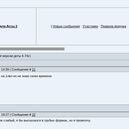
для Доты 2
[
Новые сообщения
·
Участники
·
Правила форума
·
ля версии доты 6.74с)
, 14:39 | Сообщение #
21
 на 1лвл но не знаю скоко времени
, 19:27 | Сообщение #
22
пик слабый, я бы высказался в грубых формах, но я промолчу.