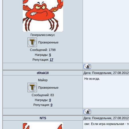
Генералиссимус
Проверенные
Сообщений:
1798
Награды:
5
Репутация:
17
d0tak1ll
Дата: Понедельник, 27.08.2012
Не всегда.
Майор
Проверенные
Сообщений:
83
Награды:
0
Репутация:
0
NTS
Дата: Понедельник, 27.08.2012
омг. Если игра нормальная - 