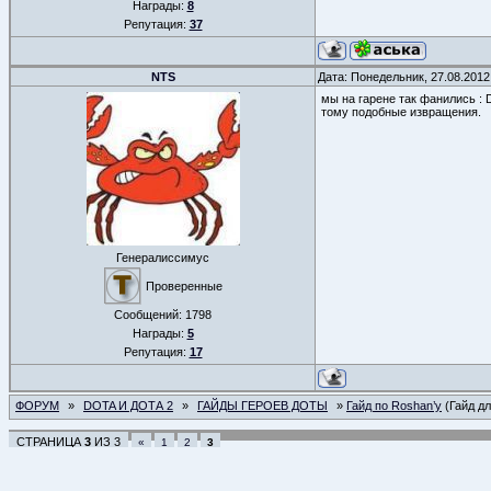
Награды:
8
Репутация:
37
NTS
Дата: Понедельник, 27.08.2012
мы на гарене так фанились : 
тому подобные извращения.
Генералиссимус
Проверенные
Сообщений:
1798
Награды:
5
Репутация:
17
ФОРУМ
»
DOTA И ДОТА 2
»
ГАЙДЫ ГЕРОЕВ ДОТЫ
»
Гайд по Roshan’у
(Гайд д
СТРАНИЦА
3
ИЗ
3
«
1
2
3