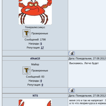
Генералиссимус
Проверенные
Сообщений:
1798
Награды:
5
Репутация:
17
d0tak1ll
Дата: Понедельник, 27.08.2012
Выскажись. Легче будет
Майор
Проверенные
Сообщений:
83
Награды:
0
Репутация:
0
NTS
Дата: Понедельник, 27.08.2012
меня это и так не напрягает : 
а то что леорик+урса в нормал