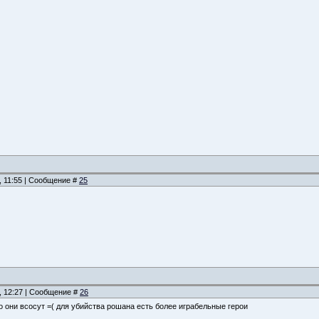
, 11:55 | Сообщение #
25
, 12:27 | Сообщение #
26
то они всосут =( для убийства рошана есть более играбельные герои