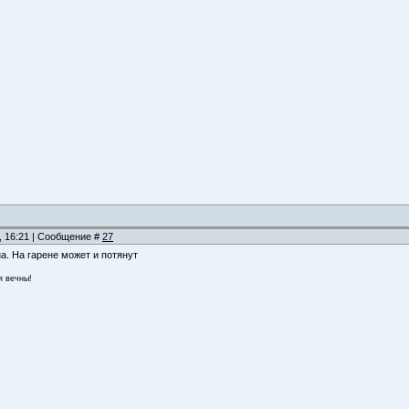
, 16:21 | Сообщение #
27
на. На гарене может и потянут
я вечны!