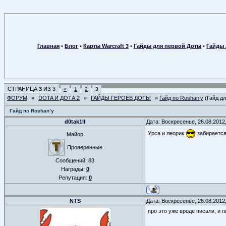
Главная
•
Блог
•
Карты Warcraft 3
•
Гайды для первой Доты
•
Гайды 
СТРАНИЦА
3
ИЗ
3
«
1
2
3
ФОРУМ
»
DOTA И ДОТА 2
»
ГАЙДЫ ГЕРОЕВ ДОТЫ
»
Гайд по Roshan’у
(Гайд д
Гайд по Roshan’у
d0tak1ll
Дата: Воскресенье, 26.08.2012
Урса и леорик
забирается
Майор
Проверенные
Сообщений:
83
Награды:
0
Репутация:
0
NTS
Дата: Воскресенье, 26.08.2012
про это уже вроде писали, и 