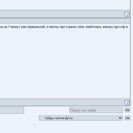
она за 7 минут уже прикольней, я молчу про страты типо зомб+нага, магнус+дс+сф и