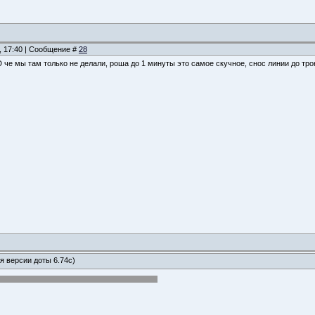
, 17:40 | Сообщение #
28
D че мы там только не делали, роша до 1 минуты это самое скучное, снос линии до тр
ля версии доты 6.74с)