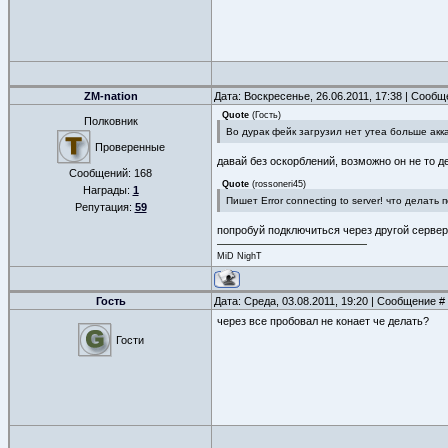
ZM-nation
Дата: Воскресенье, 26.06.2011, 17:38 | Сооб
Quote
(
Гость
)
Полковник
Во дурак фейк загрузил нет утеа больше акк
Проверенные
давай без оскорблений, возможно он не то д
Сообщений:
168
Quote
(
rossoneri45
)
Награды:
1
Пишет Error connecting to server! что делать
Репутация:
59
попробуй подключиться через другой сервер 
MiD NighT
Гость
Дата: Среда, 03.08.2011, 19:20 | Сообщение #
через все пробовал не конает че делать?
Гости