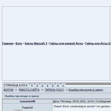
Главная
•
Блог
•
Карты Warcraft 3
•
Гайды для первой Доты
•
Гайды для Доты 2
СТРАНИЦА
1
ИЗ
6
1
2
3
4
5
6
»
ФОРУМ
»
РАБОТА САЙТА
»
ГАРЕНА (GGC)
»
Ошибка при входе в гарену
Ошибка при входе в гарену
rossoneri45
Дата: Пятница, 28.01.2011, 16:41 | Сообщени
Пишет Error connecting to server! что делать
Рядовой