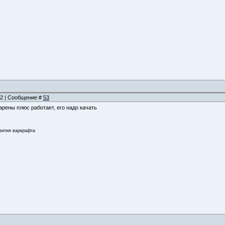
:32 | Сообщение #
53
арены плюс работает, его надо качать
звития варкрафта