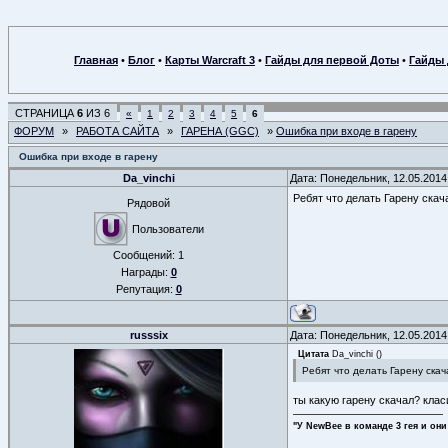
Главная
•
Блог
•
Карты Warcraft 3
•
Гайды для первой Доты
•
Гайды 
СТРАНИЦА
6
ИЗ
6
«
1
2
3
4
5
6
ФОРУМ
»
РАБОТА САЙТА
»
ГАРЕНА (GGC)
»
Ошибка при входе в гарену
Ошибка при входе в гарену
Da_vinchi
Дата: Понедельник, 12.05.2014
Ребят что делать Гарену скач
Рядовой
Пользователи
Сообщений:
1
Награды:
0
Репутация:
0
russsix
Дата: Понедельник, 12.05.2014
Цитата
Da_vinchi
(
)
Ребят что делать Гарену ска
ты какую гарену скачал? кла
"У NewBee в команде 3 гея и они