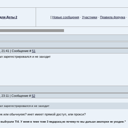
для Доты 2
[
Новые сообщения
·
Участники
·
Правила форума
·
, 21:41 | Сообщение #
51
ал зарегестрировался и не заходит
, 23:11 | Сообщение #
52
чал зарегестрировался и не заходит
сик или обычнуюю? инет имеет прямой доступ, или прокси?
 выйграли TI4. У меня в тиме тоже 3 пидараса,но почему-то мы дальше аматорки не уходим."