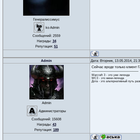
Генералиссимус
ko Admin
Сообщений:
2559
Награды:
34
Репутация:
51
Admin
Дата: Вторник, 13.05.2014, 21
Сейчас вроде только клиент Г
Warcraft 3 - это уже легенда
WC3 - это мини-легенда
Дота - это альтернативный путь ра
Admin
Администраторы
Сообщений:
15608
Награды:
43
Репутация:
189