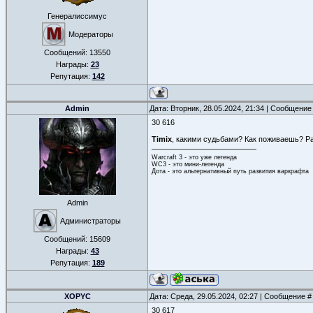
Генералиссимус
Модераторы
Сообщений:
13550
Награды:
23
Репутация:
142
Admin
Дата: Вторник, 28.05.2024, 21:34 | Сообщение
30 616
Timix
, какими судьбами? Как поживаешь? Р
Warcraft 3 - это уже легенда
WC3 - это мини-легенда
Дота - это альтернативный путь развития варкрафта
Admin
Администраторы
Сообщений:
15609
Награды:
43
Репутация:
189
XOPYC
Дата: Среда, 29.05.2024, 02:27 | Сообщение 
30 617