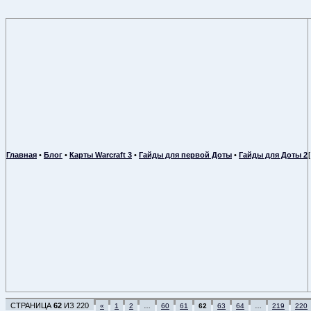
Главная
•
Блог
•
Карты Warcraft 3
•
Гайды для первой Доты
•
Гайды для Доты 2
СТРАНИЦА
62
ИЗ
220
«
1
2
…
60
61
62
63
64
…
219
220