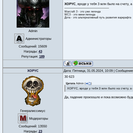
XOPYC
, вроде у тебя 3 млн было на счету,
Warcraft 3 - это уже легенда
WC3 - это мини-легенда
Дота - это альтернативный путь развития варкрафта
Admin
Администраторы
Сообщений:
15609
Награды:
43
Репутация:
189
XOPYC
Дата: Пятница, 31.05.2024, 10:09 | Сообщени
30 623
Цитата
Admin
(
)
XOPYC, вроде у тебя 3 млн было на счету, а
Да, падение произошло и пока возможно буд
Генералиссимус
Модераторы
Сообщений:
13550
Награды:
23