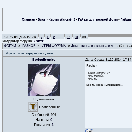
Главная
•
Блог
•
Карты Warcraft 3
•
Гайды для первой Доты
•
Гайды 
СТРАНИЦА
39
ИЗ
39
«
1
2
…
37
38
39
Модератор форума:
XOPYC
ФОРУМ
»
РАЗНОЕ
»
ИГРЫ ФОРУМА
»
Игра в слова варкрафта и доты
(Кто зна
Игра в слова варкрафта и доты
BoringEternity
Дата: Среда, 31.12.2014, 17:3
Radiant
- Книги интереснее
- Чем фильмы?
- Чем вы...
Все мы здесь сумашедшие...
Подполковник
Проверенные
Сообщений:
106
Награды:
0
Репутация:
1