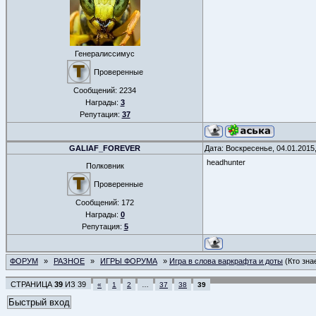
Генералиссимус
Проверенные
Сообщений:
2234
Награды:
3
Репутация:
37
GALIAF_FOREVER
Дата: Воскресенье, 04.01.2015
headhunter
Полковник
Проверенные
Сообщений:
172
Награды:
0
Репутация:
5
ФОРУМ
»
РАЗНОЕ
»
ИГРЫ ФОРУМА
»
Игра в слова варкрафта и доты
(Кто зна
СТРАНИЦА
39
ИЗ
39
«
1
2
…
37
38
39