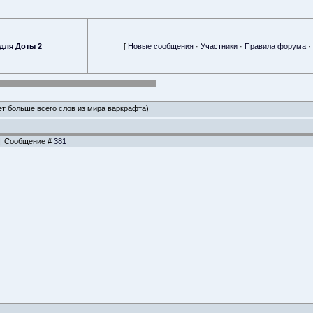
для Доты 2
[
Новые сообщения
·
Участники
·
Правила форума
·
ет больше всего слов из мира варкрафта)
4 | Сообщение #
381