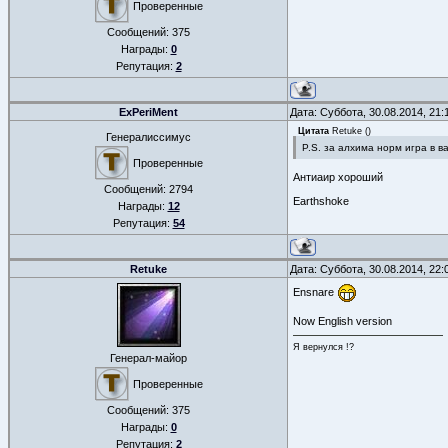
Проверенные
Сообщений:
375
Награды:
0
Репутация:
2
ExPeriMent
Дата: Суббота, 30.08.2014, 21
Цитата
Retuke
(
)
Генералиссимус
P.S. за алхима норм игра в в
Проверенные
Антиаир хороший
Сообщений:
2794
Earthshoke
Награды:
12
Репутация:
54
Retuke
Дата: Суббота, 30.08.2014, 22
Ensnare
Now English version
Я вернулся !?
Генерал-майор
Проверенные
Сообщений:
375
Награды:
0
Репутация:
2