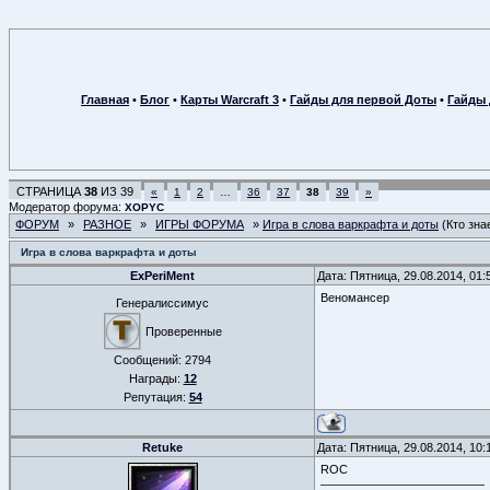
Главная
•
Блог
•
Карты Warcraft 3
•
Гайды для первой Доты
•
Гайды 
СТРАНИЦА
38
ИЗ
39
«
1
2
…
36
37
38
39
»
Модератор форума:
XOPYC
ФОРУМ
»
РАЗНОЕ
»
ИГРЫ ФОРУМА
»
Игра в слова варкрафта и доты
(Кто зна
Игра в слова варкрафта и доты
ExPeriMent
Дата: Пятница, 29.08.2014, 01
Веномансер
Генералиссимус
Проверенные
Сообщений:
2794
Награды:
12
Репутация:
54
Retuke
Дата: Пятница, 29.08.2014, 10
ROC