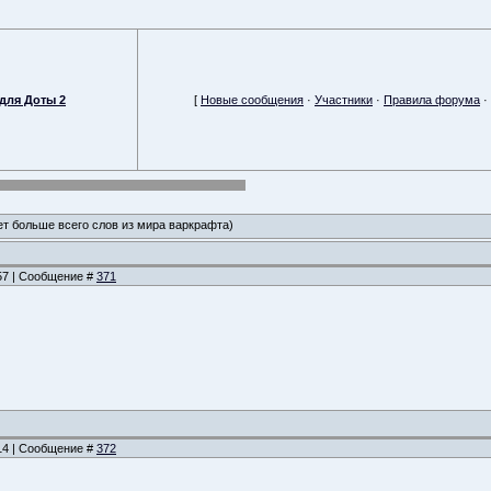
для Доты 2
[
Новые сообщения
·
Участники
·
Правила форума
·
ет больше всего слов из мира варкрафта)
:57 | Сообщение #
371
:14 | Сообщение #
372