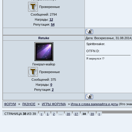
Проверенные
Сообщений:
2794
Награды:
12
Репутация:
54
Retuke
Дата: Воскресенье, 31.08.2014
Spiritbreaker.
OTFN D:
Я вернулся !?
Генерал-майор
Проверенные
Сообщений:
375
Награды:
0
Репутация:
2
ФОРУМ
»
РАЗНОЕ
»
ИГРЫ ФОРУМА
»
Игра в слова варкрафта и доты
(Кто зна
СТРАНИЦА
38
ИЗ
39
«
1
2
…
36
37
38
39
»