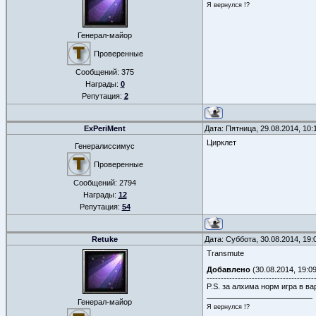
Я вернулся !?
Генерал-майор
Проверенные
Сообщений:
375
Награды:
0
Репутация:
2
ExPeriMent
Дата: Пятница, 29.08.2014, 10
Цирклет
Генералиссимус
Проверенные
Сообщений:
2794
Награды:
12
Репутация:
54
Retuke
Дата: Суббота, 30.08.2014, 19
Transmute
Добавлено
(30.08.2014, 19:09
--------------------------------------
P.S. за алхима норм игра в ва
Генерал-майор
Я вернулся !?