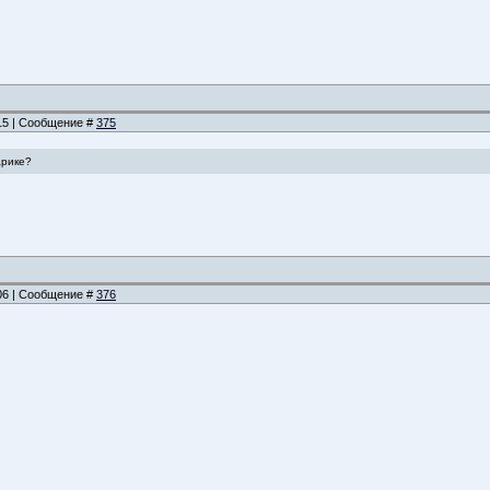
:15 | Сообщение #
375
арике?
:06 | Сообщение #
376