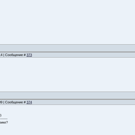
:14 | Сообщение #
373
:09 | Сообщение #
374
)
-------
рике?