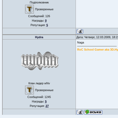
Подполковник
Проверенные
Сообщений:
126
Награды:
0
Репутация:
5
Hydra
Дата: Четверг, 12.03.2009, 18:
Naga
RoC School Gamer aka 3D.H
Клан лидер wNv
Проверенные
Сообщений:
1245
Награды:
5
Репутация:
27