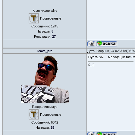
Клан лидер wNv
Проверенные
Сообщений:
1245
Награды:
5
Репутация:
27
leave_plz
Дата: Вторник, 24.02.2009, 19
Hydra
, хм. . .молодец кстати
(.́_.̀ )
Генералиссимус
Проверенные
Сообщений:
6842
Награды:
25