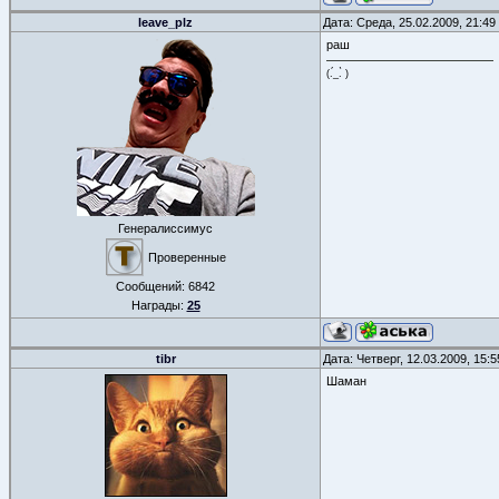
leave_plz
Дата: Среда, 25.02.2009, 21:4
раш
(.́_.̀ )
Генералиссимус
Проверенные
Сообщений:
6842
Награды:
25
tibr
Дата: Четверг, 12.03.2009, 15:
Шаман