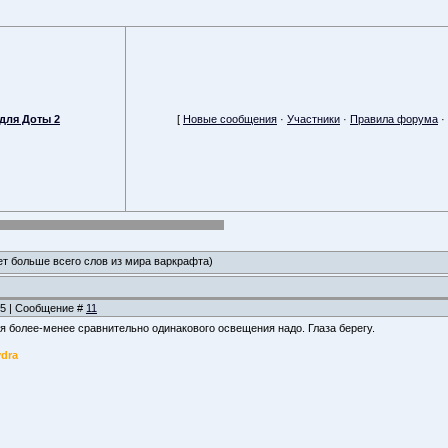
для Доты 2
[
Новые сообщения
·
Участники
·
Правила форума
·
ет больше всего слов из мира варкрафта)
:55 | Сообщение #
11
я более-менее сравнительно одинакового освещения надо. Глаза берегу.
ydra