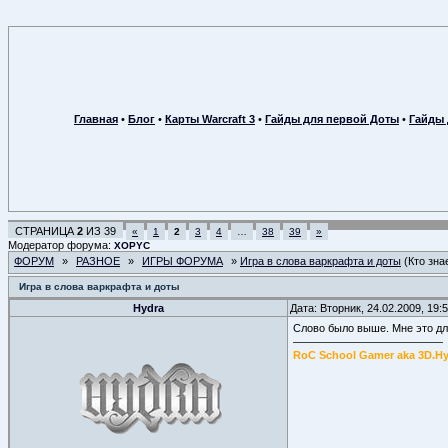
Главная
•
Блог
•
Карты Warcraft 3
•
Гайды для первой Доты
•
Гайды 
СТРАНИЦА
2
ИЗ
39
«
1
2
3
4
…
38
39
»
Модератор форума:
XOPYC
ФОРУМ
»
РАЗНОЕ
»
ИГРЫ ФОРУМА
»
Игра в слова варкрафта и доты
(Кто зна
Игра в слова варкрафта и доты
Hydra
Дата: Вторник, 24.02.2009, 19
Слово было выше. Мне это дл
RoC School Gamer aka 3D.H