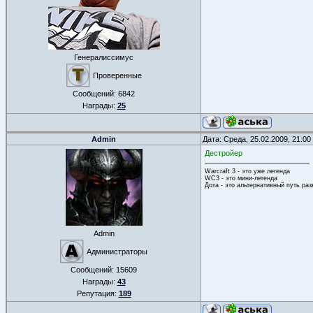
Генералиссимус
Проверенные
Сообщений:
6842
Награды:
25
Admin
Дата: Среда, 25.02.2009, 21:0
Дестройер
Warcraft 3 - это уже легенда
WC3 - это мини-легенда
Дота - это альтернативный путь ра
Admin
Администраторы
Сообщений:
15609
Награды:
43
Репутация:
189