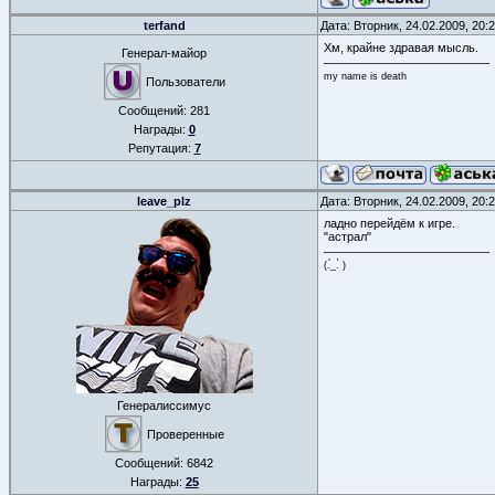
terfand
Дата: Вторник, 24.02.2009, 20
Хм, крайне здравая мысль.
Генерал-майор
my name is death
Пользователи
Сообщений:
281
Награды:
0
Репутация:
7
leave_plz
Дата: Вторник, 24.02.2009, 20
ладно перейдём к игре.
"астрал"
(.́_.̀ )
Генералиссимус
Проверенные
Сообщений:
6842
Награды:
25