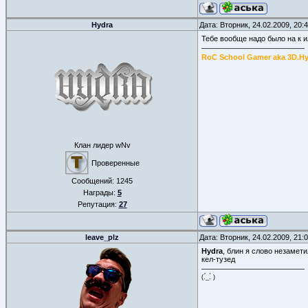
Hydra
Дата: Вторник, 24.02.2009, 20
Тебе вообще надо было на к и
RoC School Gamer aka 3D.H
Клан лидер wNv
Проверенные
Сообщений:
1245
Награды:
5
Репутация:
27
leave_plz
Дата: Вторник, 24.02.2009, 21
Hydra
, блин я слово незамети
кел-тузед
(.́_.̀ )