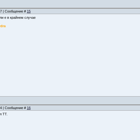
:47 | Сообщение #
15
ли е в крайнем случае
ydra
:04 | Сообщение #
16
л ТТ.