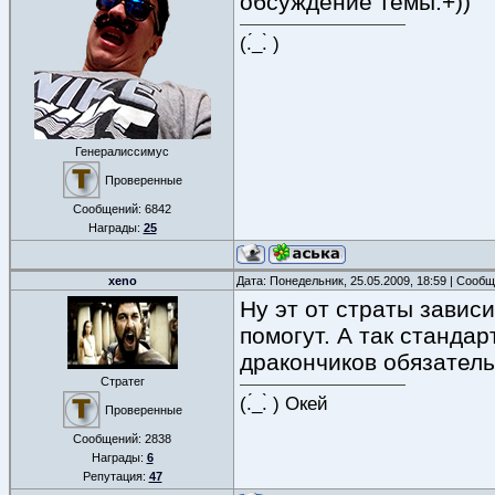
обсуждение темы.+))
(.́_.̀ )
Генералиссимус
Проверенные
Сообщений:
6842
Награды:
25
xeno
Дата: Понедельник, 25.05.2009, 18:59 | Сооб
Ну эт от страты зависи
помогут. А так станда
дракончиков обязатель
Стратег
(.́_.̀ ) Окей
Проверенные
Сообщений:
2838
Награды:
6
Репутация:
47