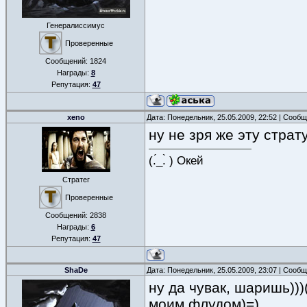
Генералиссимус
Проверенные
Сообщений:
1824
Награды:
8
Репутация:
47
xeno
Дата: Понедельник, 25.05.2009, 22:52 | Сооб
ну не зря же эту страт
(.́_.̀ ) Окей
Стратег
Проверенные
Сообщений:
2838
Награды:
6
Репутация:
47
ShaDe
Дата: Понедельник, 25.05.2009, 23:07 | Сооб
ну да чувак, шаришь))
моим флудом)=)