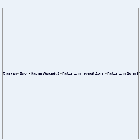
Главная
•
Блог
•
Карты Warcraft 3
•
Гайды для первой Доты
•
Гайды для Доты 2