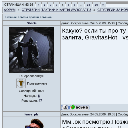
СТРАНИЦА
4
ИЗ
16
«
1
2
3
4
5
6
…
15
16
»
ФОРУМ
»
СТРАТЕГИИ, ТАКТИКИ И КАРТЫ WARCRAFT 3
»
СТРАТЕГИИ ЗА НО
Ночные эльфы против альянса
ShaDe
Дата: Воскресенье, 24.05.2009, 15:49 | Сооб
Какую? если ты про ту
залита, GravitasHot - v
Генералиссимус
Проверенные
Сообщений:
1824
Награды:
8
Репутация:
47
leave_plz
Дата: Воскресенье, 24.05.2009, 19:55 | Сооб
Мм..ок посмотрю.Позже