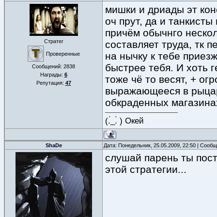
мишки и дриады эт кон
оч прут, да и танкисты
причём обычнго нескол
Стратег
составляет труда, тк п
на нычку к тебе приез
Проверенные
быстрее тебя. И хоть г
Сообщений:
2838
Награды:
6
тоже чё то весят, + о
Репутация:
47
выражающееся в рыцар
обкраденных магазина
(.́_.̀ ) Окей
ShaDe
Дата: Понедельник, 25.05.2009, 22:50 | Сооб
слушай парень ты пост
этой стратегии...