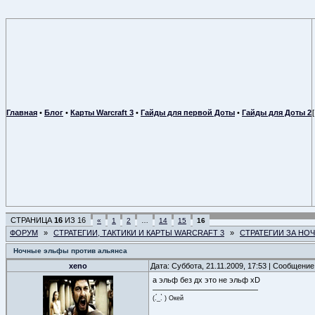
Главная
•
Блог
•
Карты Warcraft 3
•
Гайды для первой Доты
•
Гайды для Доты 2
СТРАНИЦА
16
ИЗ
16
«
1
2
…
14
15
16
ФОРУМ
»
СТРАТЕГИИ, ТАКТИКИ И КАРТЫ WARCRAFT 3
»
СТРАТЕГИИ ЗА НО
Ночные эльфы против альянса
xeno
Дата: Суббота, 21.11.2009, 17:53 | Сообщени
а эльф без дх это не эльф xD
(.́_.̀ ) Окей