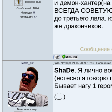
и демон-хантер(на
Проверенные
Сообщений:
1824
ВСЕГДА СОВЕТУЮ б
Награды:
8
до третьего лвла.
Репутация:
47
же дракончиков.
Сообщение 
leave_plz
Дата: Четверг, 21.05.2009, 18:16 | Сообщение
ShaDe
, Я лично в
(естесно я говорю 
Бывает нагу 1 геро
(.́_.̀ )
Генералиссимус