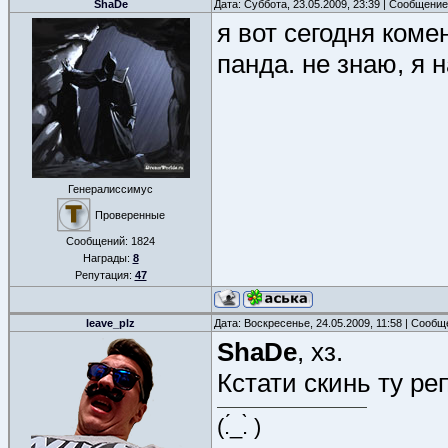
ShaDe
Дата: Суббота, 23.05.2009, 23:39 | Сообщени
я вот сегодня коме
панда. не знаю, я 
Генералиссимус
Проверенные
Сообщений:
1824
Награды:
8
Репутация:
47
leave_plz
Дата: Воскресенье, 24.05.2009, 11:58 | Сооб
ShaDe
, хз.
Кстати скинь ту реп
(.́_.̀ )