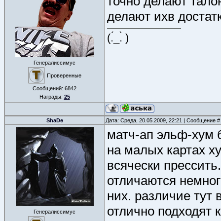
точно делают талон
делают ихв достатк
(.́_.̀ )
Генералиссимус
Проверенные
Сообщений:
6842
Награды:
25
ShaDe
Дата: Среда, 20.05.2009, 22:21 | Сообщение 
матч-ап эльф-хум 
на малых картах ху
всячески прессить.
отличаются немног
них. различие тут 
отлично подходят к
Генералиссимус