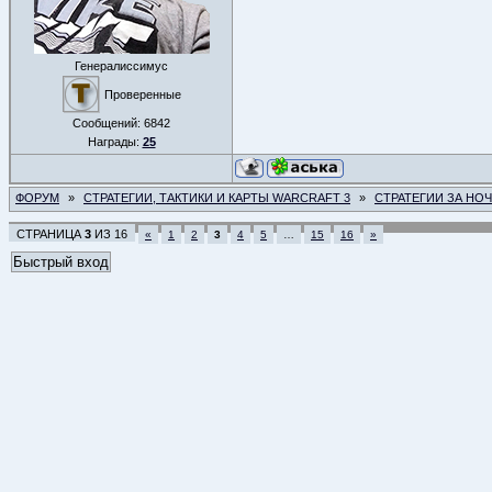
Генералиссимус
Проверенные
Сообщений:
6842
Награды:
25
ФОРУМ
»
СТРАТЕГИИ, ТАКТИКИ И КАРТЫ WARCRAFT 3
»
СТРАТЕГИИ ЗА НО
СТРАНИЦА
3
ИЗ
16
«
1
2
3
4
5
…
15
16
»