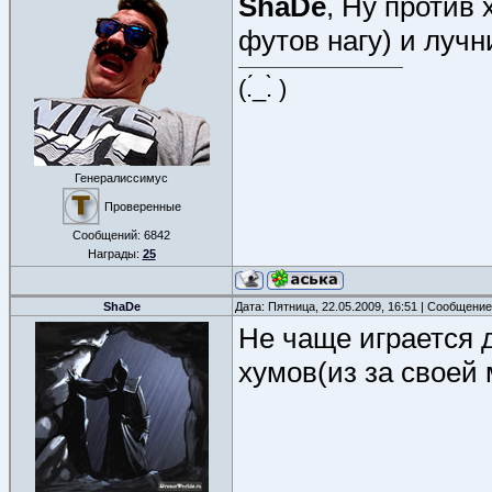
ShaDe
, Ну против
футов нагу) и луч
(.́_.̀ )
Генералиссимус
Проверенные
Сообщений:
6842
Награды:
25
ShaDe
Дата: Пятница, 22.05.2009, 16:51 | Сообщени
Не чаще играется 
хумов(из за своей