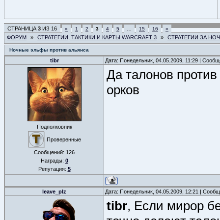
СТРАНИЦА
3
ИЗ
16
«
1
2
3
4
5
…
15
16
»
ФОРУМ
»
СТРАТЕГИИ, ТАКТИКИ И КАРТЫ WARCRAFT 3
»
СТРАТЕГИИ ЗА НО
Ночные эльфы против альянса
tibr
Дата: Понедельник, 04.05.2009, 11:29 | Сооб
Да талонов против
орков
Подполковник
Проверенные
Сообщений:
126
Награды:
0
Репутация:
5
leave_plz
Дата: Понедельник, 04.05.2009, 12:21 | Сооб
tibr
, Если мирор б