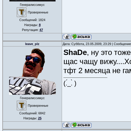
Генералиссимус
Проверенные
Сообщений:
1824
Награды:
8
Репутация:
47
leave_plz
Дата: Суббота, 23.05.2009, 23:29 | Сообщени
ShaDe
, ну это тож
щас чащу вижу....Х
тфт 2 месяца не гам
(.́_.̀ )
Генералиссимус
Проверенные
Сообщений:
6842
Награды:
25