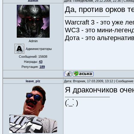
Admin
Дата: Понедельник, 29.12.2008, 22:36 | Сооб
Да, против орков т
Warcraft 3 - это уже л
WC3 - это мини-леген
Дота - это альтернати
Admin
Администраторы
Сообщений:
15608
Награды:
43
Репутация:
189
leave_plz
Дата: Вторник, 17.03.2009, 13:12 | Сообщение
Я дракончиков оче
(.́_.̀ )