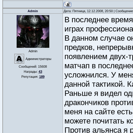
Admin
Дата: Пятница, 12.12.2008, 20:50 | Сообщени
В последнее время
играх профессиона
В данном случае о
предков, непрерыв
Admin
появлением двух-т
Администраторы
матчап в последне
Сообщений:
15608
Награды:
43
усложнился. У мен
Репутация:
189
данной тактикой. К
Раньше я видел од
дракончиков против
меня на сайте ест
можете почитать к
Против альянса я 