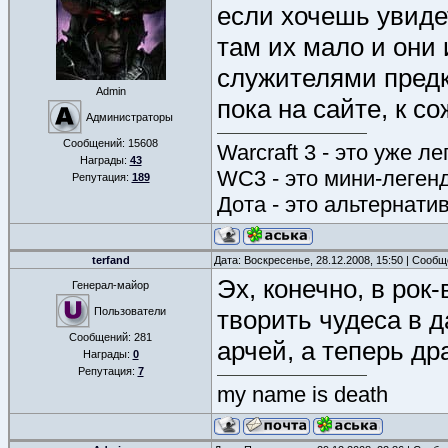
если хочешь увиде
там их мало и они
служителями предк
Admin
пока на сайте, к с
Администраторы
Сообщений:
15608
Warcraft 3 - это уже л
Награды:
43
WC3 - это мини-леген
Репутация:
189
Дота - это альтернати
terfand
Дата: Воскресенье, 28.12.2008, 15:50 | Сооб
Эх, конечно, в ро
Генерал-майор
Пользователи
творить чудеса в 
Сообщений:
281
арчей, а теперь др
Награды:
0
Репутация:
7
my name is death