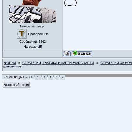
(.́_.̀ )
Генералиссимус
Проверенные
Сообщений:
6842
Награды:
25
ФОРУМ
»
СТРАТЕГИИ, ТАКТИКИ И КАРТЫ WARCRAFT 3
»
СТРАТЕГИИ ЗА НО
дракончиков
СТРАНИЦА
1
ИЗ
4
1
2
3
4
»