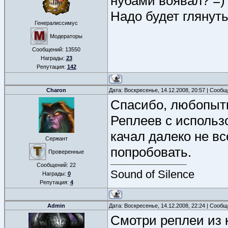
нубами воявал? =)
Надо будет глянуть.
Генералиссимус
Модераторы
Сообщений:
13550
Награды:
23
Репутация:
142
Charon
Дата: Воскресенье, 14.12.2008, 20:57 | Сооб
Спасибо, любопыт
Реплеев с использо
качал далеко не вс
Сержант
попробовать.
Проверенные
Сообщений:
22
Sound of Silence
Награды:
0
Репутация:
4
Admin
Дата: Воскресенье, 14.12.2008, 22:24 | Сооб
Смотри реплеи из 