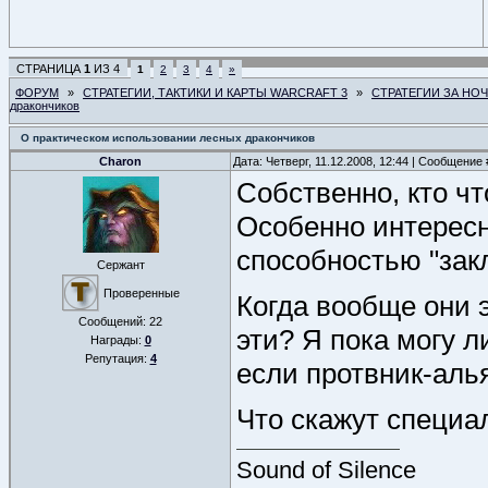
СТРАНИЦА
1
ИЗ
4
1
2
3
4
»
ФОРУМ
»
СТРАТЕГИИ, ТАКТИКИ И КАРТЫ WARCRAFT 3
»
СТРАТЕГИИ ЗА НО
дракончиков
О практическом использовании лесных дракончиков
Charon
Дата: Четверг, 11.12.2008, 12:44 | Сообщение
Собственно, кто чт
Особенно интересн
способностью "зак
Сержант
Проверенные
Когда вообще они 
Сообщений:
22
эти? Я пока могу 
Награды:
0
Репутация:
4
если протвник-аль
Что скажут специа
Sound of Silence