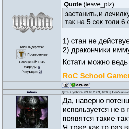
Quote
(
leave_plz
)
застанить,и лечилк
так на 5 сек толи 6
1) стан не действу
Клан лидер wNv
2) дракончики имм
Проверенные
Кстати можно ведь
Сообщений:
1245
Награды:
5
Репутация:
27
RoC School Gamer
Admin
Дата: Суббота, 03.10.2009, 10:03 | Сообщени
Да, наверно потен
используется не в 
появятся такие так
Я тоже как то раз