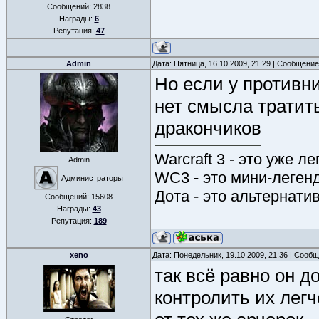
Сообщений:
2838
Награды:
6
Репутация:
47
Admin
Дата: Пятница, 16.10.2009, 21:29 | Сообщени
Но если у противни
нет смысла тратит
дракончиков
Warcraft 3 - это уже л
Admin
WC3 - это мини-леген
Администраторы
Дота - это альтернати
Сообщений:
15608
Награды:
43
Репутация:
189
xeno
Дата: Понедельник, 19.10.2009, 21:36 | Сооб
так всё равно он д
контролить их легч