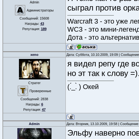
Admin
сыграл против орк
Администраторы
Сообщений:
15608
Warcraft 3 - это уже л
Награды:
43
WC3 - это мини-леген
Репутация:
189
Дота - это альтернати
xeno
Дата: Суббота, 10.10.2009, 19:09 | Сообщени
я видел репу где 
но эт так к слову =)
Стратег
(.́_.̀ ) Окей
Проверенные
Сообщений:
2838
Награды:
6
Репутация:
47
Admin
Дата: Вторник, 13.10.2009, 19:58 | Сообщение
Эльфу наверно пов