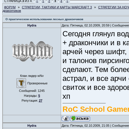
СТРАНИЦА
3
ИЗ
4
«
1
2
3
4
»
ФОРУМ
»
СТРАТЕГИИ, ТАКТИКИ И КАРТЫ WARCRAFT 3
»
СТРАТЕГИИ ЗА НО
дракончиков
О практическом использовании лесных дракончиков
Hydra
Дата: Пятница, 02.10.2009, 20:59 | Сообщени
Сегодня глянул во
+ дракончики и в 
арчей через шифт,
и талонов пирсинг
сделают. Тем боле
Клан лидер wNv
астрал, и все арчи
Проверенные
свиток и все здоро
Сообщений:
1245
хп
Награды:
5
Репутация:
27
RoC School Gamer
Hydra
Дата: Пятница, 02.10.2009, 21:05 | Сообщени