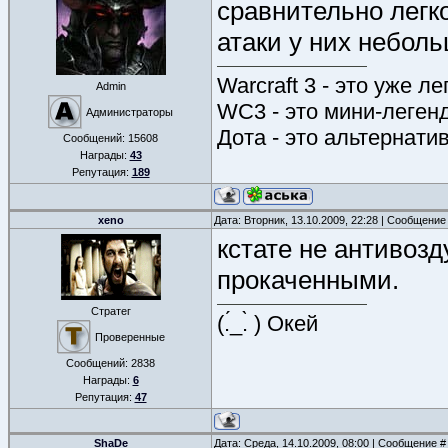
сравнительно легко
атаки у них небол
Warcraft 3 - это уже л
Admin
WC3 - это мини-леген
Администраторы
Дота - это альтернати
Сообщений:
15608
Награды:
43
Репутация:
189
xeno
Дата: Вторник, 13.10.2009, 22:28 | Сообщение
кстате не антивоз
прокаченными.
Стратег
(.́_.̀ ) Окей
Проверенные
Сообщений:
2838
Награды:
6
Репутация:
47
ShaDe
Дата: Среда, 14.10.2009, 08:00 | Сообщение 