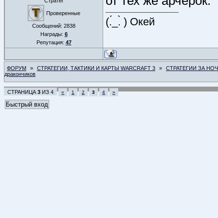
от тех же арчерок.
Стратег
Проверенные
(.́_.̀ ) Окей
Сообщений:
2838
Награды:
6
Репутация:
47
ФОРУМ
»
СТРАТЕГИИ, ТАКТИКИ И КАРТЫ WARCRAFT 3
»
СТРАТЕГИИ ЗА НО
дракончиков
СТРАНИЦА
3
ИЗ
4
«
1
2
3
4
»