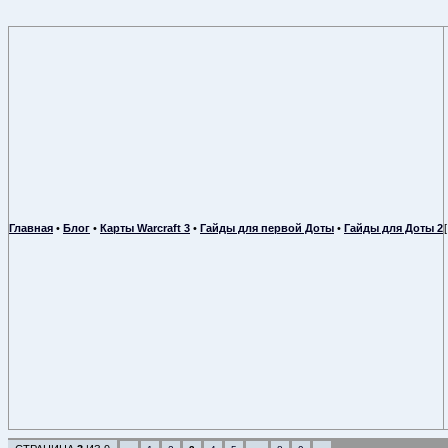
Главная
•
Блог
•
Карты Warcraft 3
•
Гайды для первой Доты
•
Гайды для Доты 2