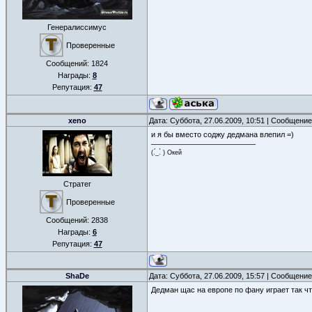
Генералиссимус
Проверенные
Сообщений:
1824
Награды:
8
Репутация:
47
xeno
Дата: Суббота, 27.06.2009, 10:51 | Сообщени
и я бы вместо соджу дедмана влепил =)
(.́_.̀ ) Окей
Стратег
Проверенные
Сообщений:
2838
Награды:
6
Репутация:
47
ShaDe
Дата: Суббота, 27.06.2009, 15:57 | Сообщени
Дедман щас на европе по фану играет так чт