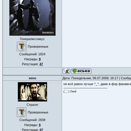
Генералиссимус
Проверенные
Сообщений:
1824
Награды:
8
Репутация:
47
xeno
Дата: Понедельник, 06.07.2009, 16:17 | Сооб
он всё равно лучше ^_^, даже в фор фанавск
(.́_.̀ ) Окей
Стратег
Проверенные
Сообщений:
2838
Награды:
6
Репутация:
47