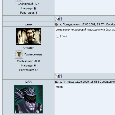
Сообщений:
177
Награды:
0
Репутация:
3
xeno
Дата: Понедельник, 17.08.2009, 13:57 | Сооб
оема конечно хороший игрок до муна был 
(.́_.̀ ) Окей
Стратег
Проверенные
Сообщений:
2838
Награды:
6
Репутация:
47
DAR
Дата: Пятница, 11.09.2009, 18:56 | Сообщени
Moon