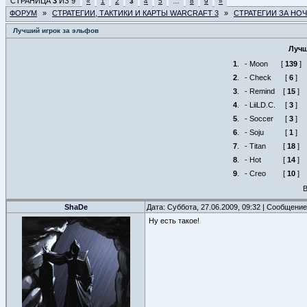
СТРАНИЦА
3
ИЗ
9
«
1
2
3
4
5
…
8
9
»
ФОРУМ
»
СТРАТЕГИИ, ТАКТИКИ И КАРТЫ WARCRAFT 3
»
СТРАТЕГИИ ЗА НО
Лучший игрок за эльфов
Лучш
1
.
- Moon
[
139
]
2
.
- Check
[
6
]
3
.
- Remind
[
15
]
4
.
- LiiLD.C.
[
3
]
5
.
- Soccer
[
3
]
6
.
- Soju
[
1
]
7
.
- Titan
[
18
]
8
.
- Hot
[
14
]
9
.
- Creo
[
10
]
В
ShaDe
Дата: Суббота, 27.06.2009, 09:32 | Сообщени
Ну есть такое!