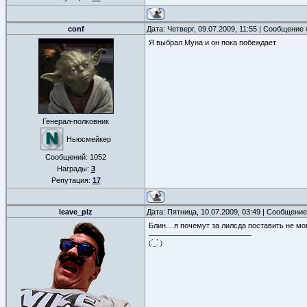
conf
Дата: Четверг, 09.07.2009, 11:55 | Сообщение
Я выбрал Муна и он пока побеждает
Генерал-полковник
Ньюсмейкер
Сообщений:
1052
Награды:
3
Репутация:
17
leave_plz
Дата: Пятница, 10.07.2009, 03:49 | Сообщени
Блин....я почемут за лилсда поставить не могу
(.́_.̀ )