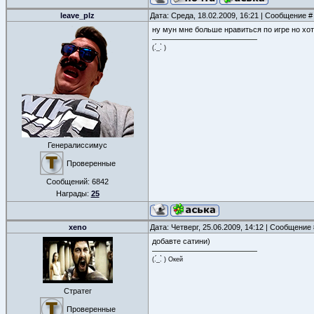
leave_plz
Дата: Среда, 18.02.2009, 16:21 | Сообщение 
ну мун мне больше нравиться по игре но хот н
(.́_.̀ )
Генералиссимус
Проверенные
Сообщений:
6842
Награды:
25
xeno
Дата: Четверг, 25.06.2009, 14:12 | Сообщение
добавте сатини)
(.́_.̀ ) Окей
Стратег
Проверенные