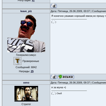
Репутация:
47
leave_plz
Дата: Пятница, 26.06.2009, 00:07 | Сообщени
Я конечно уважаю хороший юмои,но прошу п
(.́_.̀ )
Генералиссимус
Проверенные
Сообщений:
6842
Награды:
25
xeno
Дата: Пятница, 26.06.2009, 09:37 | Сообщени
я за муна =)
(.́_.̀ ) Окей
Стратег