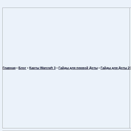
Главная
•
Блог
•
Карты Warcraft 3
•
Гайды для первой Доты
•
Гайды для Доты 2