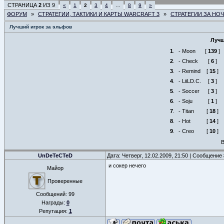
СТРАНИЦА
2
ИЗ
9
«
1
2
3
4
…
8
9
»
ФОРУМ
»
СТРАТЕГИИ, ТАКТИКИ И КАРТЫ WARCRAFT 3
»
СТРАТЕГИИ ЗА НО
Лучший игрок за эльфов
Лучш
1
.
- Moon
[
139
]
2
.
- Check
[
6
]
3
.
- Remind
[
15
]
4
.
- LiiLD.C.
[
3
]
5
.
- Soccer
[
3
]
6
.
- Soju
[
1
]
7
.
- Titan
[
18
]
8
.
- Hot
[
14
]
9
.
- Creo
[
10
]
В
UnDeTeCTeD
Дата: Четверг, 12.02.2009, 21:50 | Сообщение
и сокер нечего
Майор
Проверенные
Сообщений:
99
Награды:
0
Репутация:
1