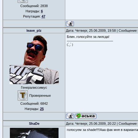
Сообщений:
2838
Награды:
6
Репутация:
47
leave_plz
Дата: Четверг, 25.06.2009, 19:58 | Сообщение
Блин..голосуйте за лилсда!
(.́_.̀ )
Генералиссимус
Проверенные
Сообщений:
6842
Награды:
25
ShaDe
Дата: Четверг, 25.06.2009, 20:22 | Сообщение
голосуем за shade!!!!Ааа фак мня в вариантах