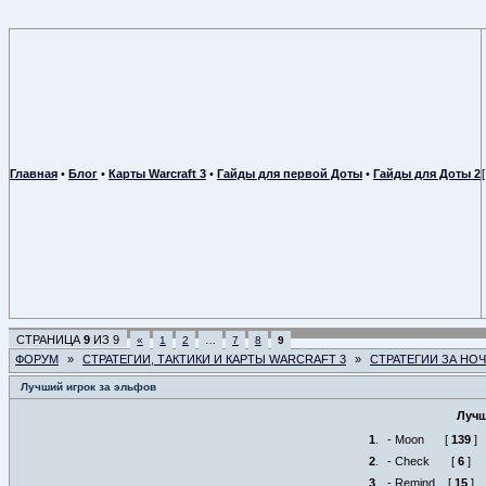
Главная
•
Блог
•
Карты Warcraft 3
•
Гайды для первой Доты
•
Гайды для Доты 2
СТРАНИЦА
9
ИЗ
9
«
1
2
…
7
8
9
ФОРУМ
»
СТРАТЕГИИ, ТАКТИКИ И КАРТЫ WARCRAFT 3
»
СТРАТЕГИИ ЗА НО
Лучший игрок за эльфов
Лучш
1
.
- Moon
[
139
]
2
.
- Check
[
6
]
3
.
- Remind
[
15
]