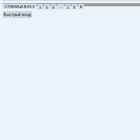
СТРАНИЦА
9
ИЗ
9
«
1
2
…
7
8
9