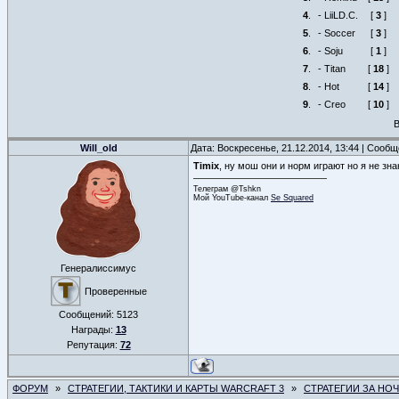
4
.
- LiiLD.C.
[
3
]
5
.
- Soccer
[
3
]
6
.
- Soju
[
1
]
7
.
- Titan
[
18
]
8
.
- Hot
[
14
]
9
.
- Creo
[
10
]
В
Will_old
Дата: Воскресенье, 21.12.2014, 13:44 | Сооб
Timix
, ну мош они и норм играют но я не зн
Телеграм @Tshkn
Мой YouTube-канал
Se Squared
Генералиссимус
Проверенные
Сообщений:
5123
Награды:
13
Репутация:
72
ФОРУМ
»
СТРАТЕГИИ, ТАКТИКИ И КАРТЫ WARCRAFT 3
»
СТРАТЕГИИ ЗА НО