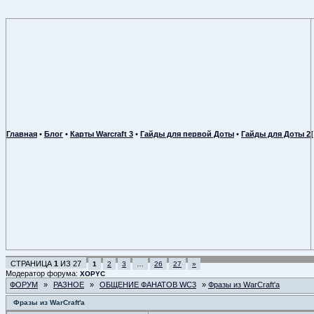
Главная
•
Блог
•
Карты Warcraft 3
•
Гайды для первой Доты
•
Гайды для Доты 2
СТРАНИЦА
1
ИЗ
27
1
2
3
…
26
27
»
Модератор форума:
XOPYC
ФОРУМ
»
РАЗНОЕ
»
ОБЩЕНИЕ ФАНАТОВ WC3
»
Фразы из WarCraft'a
Фразы из WarCraft'a