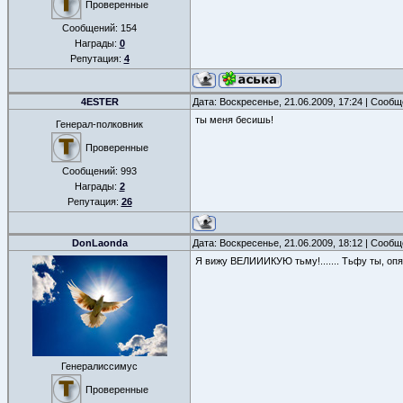
Проверенные
Сообщений:
154
Награды:
0
Репутация:
4
4ESTER
Дата: Воскресенье, 21.06.2009, 17:24 | Сооб
ты меня бесишь!
Генерал-полковник
Проверенные
Сообщений:
993
Награды:
2
Репутация:
26
DonLaonda
Дата: Воскресенье, 21.06.2009, 18:12 | Сооб
Я вижу ВЕЛИИИКУЮ тьму!....... Тьфу ты, оп
Генералиссимус
Проверенные