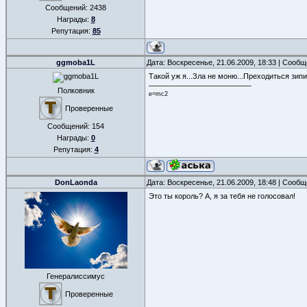
Сообщений:
2438
Награды:
8
Репутация:
85
ggmoba1L
Дата: Воскресенье, 21.06.2009, 18:33 | Сооб
Такой уж я...Зла не моню...Преходиться зип
Полковник
e=mc2
Проверенные
Сообщений:
154
Награды:
0
Репутация:
4
DonLaonda
Дата: Воскресенье, 21.06.2009, 18:48 | Сооб
Это ты король? А, я за тебя не голосовал!
Генералиссимус
Проверенные