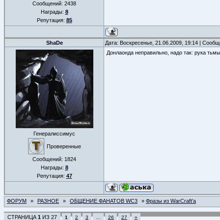
Сообщений:
2438
Награды:
8
Репутация:
85
ShaDe
Дата: Воскресенье, 21.06.2009, 19:14 | Сооб
Донлаонда неправильно, надо так: рука тьмы 
Генералиссимус
Проверенные
Сообщений:
1824
Награды:
8
Репутация:
47
ФОРУМ
»
РАЗНОЕ
»
ОБЩЕНИЕ ФАНАТОВ WC3
»
Фразы из WarCraft'a
СТРАНИЦА
1
ИЗ
27
1
2
3
…
26
27
»