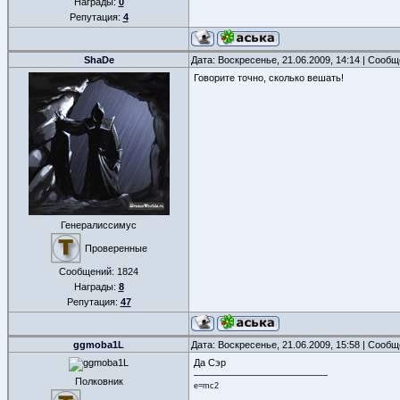
Награды:
0
Репутация:
4
ShaDe
Дата: Воскресенье, 21.06.2009, 14:14 | Сооб
Говорите точно, сколько вешать!
Генералиссимус
Проверенные
Сообщений:
1824
Награды:
8
Репутация:
47
ggmoba1L
Дата: Воскресенье, 21.06.2009, 15:58 | Сооб
Да Сэр
Полковник
e=mc2