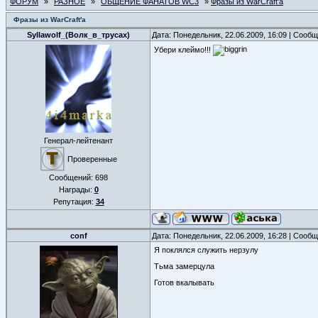
ФОРУМ
»
РАЗНОЕ
»
ОБЩЕНИЕ ФАНАТОВ WC3
»
Фразы из WarCraft'a
Фразы из WarCraft'a
Syllawolf_(Волк_в_трусах)
Дата: Понедельник, 22.06.2009, 16:09 | Сооб
Убери клеймо!!!
Генерал-лейтенант
Проверенные
Сообщений:
698
Награды:
0
Репутация:
34
conf
Дата: Понедельник, 22.06.2009, 16:28 | Сооб
Я поклялся служить нерзулу
Тьма замерцула
Готов вкалывать