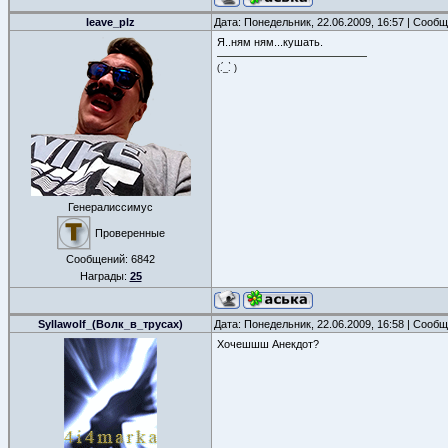
leave_plz
Дата: Понедельник, 22.06.2009, 16:57 | Сооб
Я..ням ням...кушать.
(.́_.̀ )
Генералиссимус
Проверенные
Сообщений:
6842
Награды:
25
Syllawolf_(Волк_в_трусах)
Дата: Понедельник, 22.06.2009, 16:58 | Сооб
Хочешшш Анекдот?