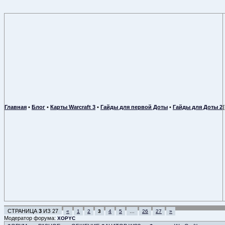
Главная
•
Блог
•
Карты Warcraft 3
•
Гайды для первой Доты
•
Гайды для Доты 2
СТРАНИЦА
3
ИЗ
27
«
1
2
3
4
5
…
26
27
»
Модератор форума:
XOPYC