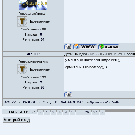
Генерал-лейтенант
Проверенные
Сообщений:
698
Награды:
0
Репутация:
34
4ESTER
Дата: Понедельник, 22.06.2009, 19:29 | Сооб
у меня в контакте этот видос есть))
Генерал-полковник
армия тьмы на подходе))))
Проверенные
Сообщений:
993
Награды:
2
Репутация:
26
ФОРУМ
»
РАЗНОЕ
»
ОБЩЕНИЕ ФАНАТОВ WC3
»
Фразы из WarCraft'a
СТРАНИЦА
3
ИЗ
27
«
1
2
3
4
5
…
26
27
»