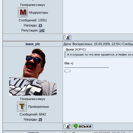
Генералиссимус
Модераторы
Сообщений:
13551
Награды:
23
Репутация:
142
leave_plz
Дата: Воскресенье, 15.03.2009, 22:54 | Сооб
Quote
(
XOPYC
)
А я слушаю то что мне нравится, и пофиг из 
Мм.=)
(.́_.̀ )
Генералиссимус
Проверенные
Сообщений:
6842
Награды:
25