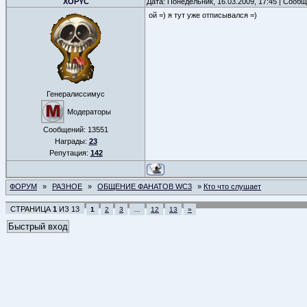
XOPYC
Дата: Понедельник, 16.03.2009, 17:45 | Сооб
ой =) я тут уже отписывался =)
Генералиссимус
Модераторы
Сообщений:
13551
Награды:
23
Репутация:
142
ФОРУМ
»
РАЗНОЕ
»
ОБЩЕНИЕ ФАНАТОВ WC3
»
Кто что слушает
СТРАНИЦА
1
ИЗ
13
1
2
3
…
12
13
»