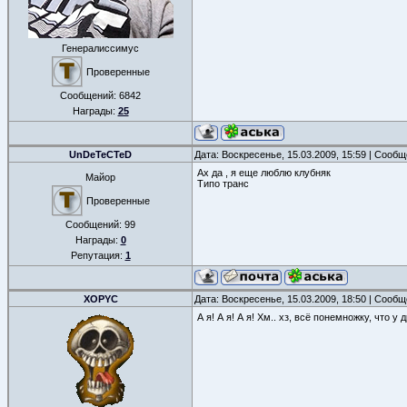
Генералиссимус
Проверенные
Сообщений:
6842
Награды:
25
UnDeTeCTeD
Дата: Воскресенье, 15.03.2009, 15:59 | Сооб
Ах да , я еще люблю клубняк
Майор
Типо транс
Проверенные
Сообщений:
99
Награды:
0
Репутация:
1
XOPYC
Дата: Воскресенье, 15.03.2009, 18:50 | Сооб
А я! А я! А я! Хм.. хз, всё понемножку, что 