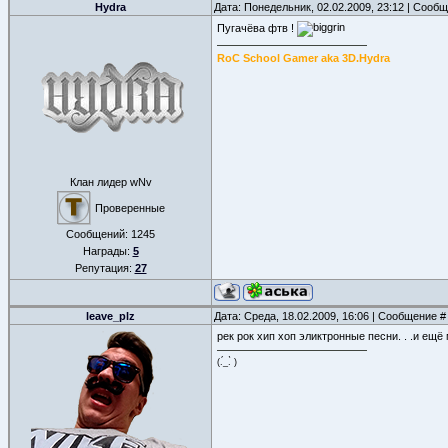
Hydra
Дата: Понедельник, 02.02.2009, 23:12 | Сооб
Пугачёва фтв !
RoC School Gamer aka 3D.Hydra
Клан лидер wNv
Проверенные
Сообщений:
1245
Награды:
5
Репутация:
27
leave_plz
Дата: Среда, 18.02.2009, 16:06 | Сообщение 
рек рок хип хоп эликтронные песни. . .и ещё м
(.́_.̀ )