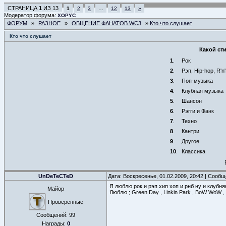
СТРАНИЦА
1
ИЗ
13
1
2
3
…
12
13
»
Модератор форума:
XOPYC
ФОРУМ
»
РАЗНОЕ
»
ОБЩЕНИЕ ФАНАТОВ WC3
»
Кто что слушает
Кто что слушает
Какой ст
1
.
Рок
2
.
Рэп, Hip-hop, R'n
3
.
Поп-музыка
4
.
Клубная музыка
5
.
Шансон
6
.
Рэгги и Фанк
7
.
Техно
8
.
Кантри
9
.
Другое
10
.
Классика
UnDeTeCTeD
Дата: Воскресенье, 01.02.2009, 20:42 | Сооб
Я люблю рок и рэп хип хоп и рнб ну и клубня
Майор
Люблю ; Green Day , Linkin Park , BoW WoW ,
Проверенные
Сообщений:
99
Награды:
0