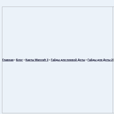
Главная
•
Блог
•
Карты Warcraft 3
•
Гайды для первой Доты
•
Гайды для Доты 2