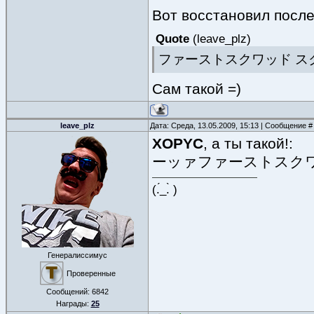
Вот восстановил после
Quote
(
leave_plz
)
ファーストスクワッド ス
Сам такой =)
leave_plz
Дата: Среда, 13.05.2009, 15:13 | Сообщение 
XOPYC
, а ты такой!:
ーッァファーストスク
(.́_.̀ )
Генералиссимус
Проверенные
Сообщений:
6842
Награды:
25