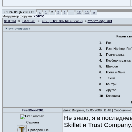
СТРАНИЦА
2
ИЗ
13
«
1
2
3
4
…
12
13
»
Модератор форума:
XOPYC
ФОРУМ
»
РАЗНОЕ
»
ОБЩЕНИЕ ФАНАТОВ WC3
»
Кто что слушает
Кто что слушает
Какой ст
1
.
Рок
2
.
Рэп, Hip-hop, R'n
3
.
Поп-музыка
4
.
Клубная музыка
5
.
Шансон
6
.
Рэгги и Фанк
7
.
Техно
8
.
Кантри
9
.
Другое
10
.
Классика
FirstBlood261
Дата: Вторник, 12.05.2009, 11:48 | Сообщение
Не знаю, я в последне
Сержант
Skillet и Trust Company
Проверенные