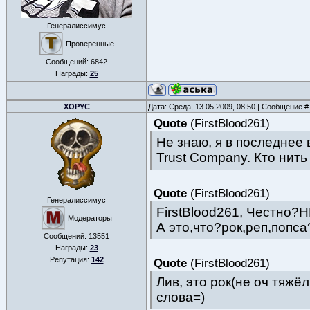
Генералиссимус
Проверенные
Сообщений:
6842
Награды:
25
XOPYC
Дата: Среда, 13.05.2009, 08:50 | Сообщение 
Quote
(
FirstBlood261
)
Не знаю, я в последнее 
Trust Company. Кто нить
Quote
(
FirstBlood261
)
Генералиссимус
FirstBlood261, Честно?Н
Модераторы
А это,что?рок,реп,попса
Сообщений:
13551
Награды:
23
Репутация:
142
Quote
(
FirstBlood261
)
Лив, это рок(не оч тяжё
слова=)