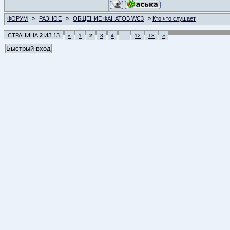
ФОРУМ
»
РАЗНОЕ
»
ОБЩЕНИЕ ФАНАТОВ WC3
»
Кто что слушает
СТРАНИЦА
2
ИЗ
13
«
1
2
3
4
…
12
13
»