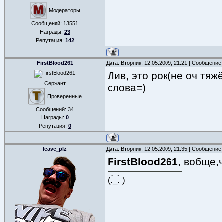
Модераторы
Сообщений:
13551
Награды:
23
Репутация:
142
FirstBlood261
Дата: Вторник, 12.05.2009, 21:21 | Сообщение
Лив, это рок(не оч тя
Сержант
слова=)
Проверенные
Сообщений:
34
Награды:
0
Репутация:
0
leave_plz
Дата: Вторник, 12.05.2009, 21:35 | Сообщение
FirstBlood261
, вобще,
(.́_.̀ )