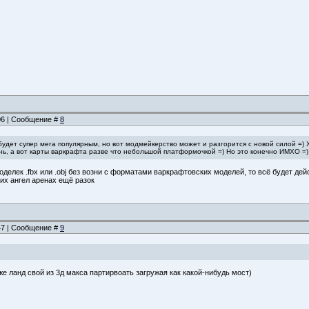
:06 | Сообщение #
8
будет супер мега популярным, но вот модмейкерство может и разгорится с новой силой =)
ь, а вот карты варкрафта разве что небольшой платформочкой =) Но это конечно ИМХО =)
делек .fbx или .obj без возни с форматами варкрафтовских моделей, то всё будет дейст
ких ангел аренах ещё разок
:47 | Сообщение #
9
е ланд свой из 3д макса партирвоать загружая как какой-нибудь мост)