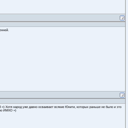
енней.
 =) Хотя народ уже давно осваивает всякие Юнити, которых раньше не было и это
чно ИМХО =)