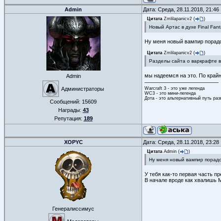
Admin
Дата: Среда, 28.11.2018, 21:4
Цитата
Zmlilapanicv2
(
)
Новый Артас в духе Final Fan
Ну меня новый вампир порадо
Цитата
Zmlilapanicv2
(
)
Разделы сайта о варкрафте в
мы надеемся на это. По крайн
Admin
Warcraft 3 - это уже легенда
Администраторы
WC3 - это мини-легенда
Дота - это альтернативный путь ра
Сообщений:
15609
Награды:
43
Репутация:
189
XOPYC
Дата: Среда, 28.11.2018, 23:2
Цитата
Admin
(
)
Ну меня новый вампир порадо
У тебя как-то первая часть п
В начале вроде как хвалишь М
Генералиссимус