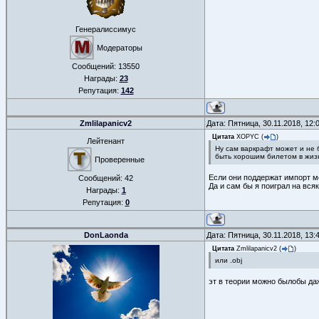
Генералиссимус
Модераторы
Сообщений:
13550
Награды:
23
Репутация:
142
Zmlilapanicv2
Дата: Пятница, 30.11.2018, 12
Цитата
XOPYC
(
)
Лейтенант
Ну сам варкрафт может и не 
быть хорошим билетом в жизн
Проверенные
Если они поддержат импорт мо
Сообщений:
42
Да и сам бы я поиграл на вся
Награды:
1
Репутация:
0
DonLaonda
Дата: Пятница, 30.11.2018, 13
Цитата
Zmlilapanicv2
(
)
или .obj
эт в теории можно былобы даж