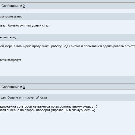
6 | Сообщение #
2
tasy меня вынес
вал, больно он гламурный стал
новь оживут
ей мере я планирую продолжать работу над сайтом и попытаться адаптировать его струк
звития варкрафта
8 | Сообщение #
3
вал, больно он гламурный стал
редложения со второй не вяжется по эмоциональному окрасу =)
ал'Ганиса, а во второй наоборот упрекаешь в гламурности =)