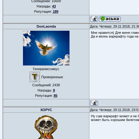
Сообщений:
15609
Награды:
43
Репутация:
189
DonLaonda
Дата: Четверг, 29.11.2018, 21:
Мне нравится) Для меня главн
Да и жизнь варкрафту года на
Генералиссимус
Проверенные
Сообщений:
2438
Награды:
8
Репутация:
85
XOPYC
Дата: Четверг, 29.11.2018, 23:
Ну сам варкрафт может и не б
может быть хорошим билетом 