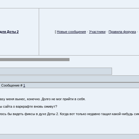
для Доты 2
[
Новые сообщения
·
Участники
·
Правила форума
·
1 | Сообщение #
1
asy меня вынес, конечно. Долго не мог прийти в себя.
ы сайта о варкрафте вновь оживут?
лось бы видеть фиксы в духе Доты 2. Когда вот только недавно тащил какой-нибудь сик