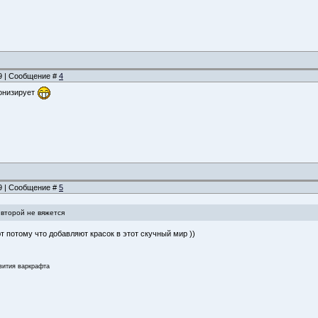
09 | Сообщение #
4
ронизирует
09 | Сообщение #
5
 второй не вяжется
т потому что добавляют красок в этот скучный мир ))
звития варкрафта