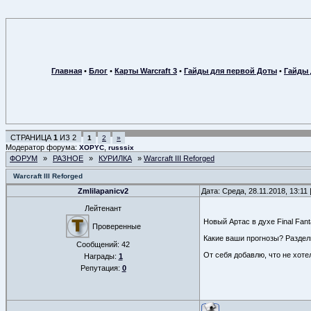
Главная
•
Блог
•
Карты Warcraft 3
•
Гайды для первой Доты
•
Гайды 
СТРАНИЦА
1
ИЗ
2
1
2
»
Модератор форума:
,
XOPYC
russsix
ФОРУМ
»
РАЗНОЕ
»
КУРИЛКА
»
Warcraft III Reforged
Warcraft III Reforged
Zmlilapanicv2
Дата: Среда, 28.11.2018, 13:1
Лейтенант
Новый Артас в духе Final Fant
Проверенные
Какие ваши прогнозы? Раздел
Сообщений:
42
От себя добавлю, что не хоте
Награды:
1
Репутация:
0