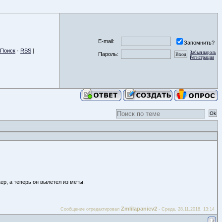
E-mail:
Запомнить?
Поиск
·
RSS
]
Забыл пароль
Пароль:
Регистрация
ер, а теперь он вылетел из меты.
Zmlilapanicv2
Сообщение отредактировал
-
Среда, 28.11.2018, 13:14