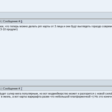
36 | Сообщение #
6
ое, что теперь можно делать рпг карты от 3 лица и они будт выглядеть гораздо соврем
 3-10 продлит)
51 | Сообщение #
7
удет супер мега популярным, но вот модмейкерство может и разгорится с новой силой
в жизнь, а вот карты варкрафта разве что небольшой платформочкой =) Но это коне