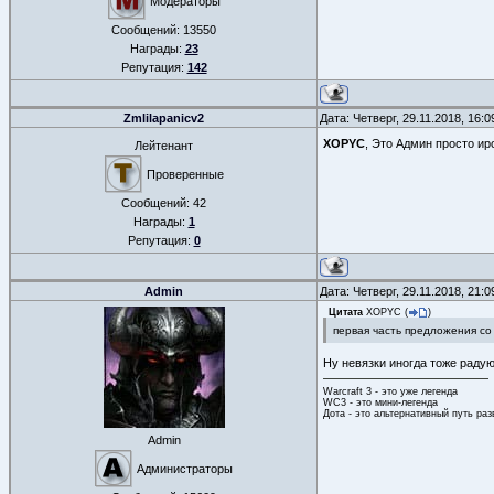
Модераторы
Сообщений:
13550
Награды:
23
Репутация:
142
Zmlilapanicv2
Дата: Четверг, 29.11.2018, 16:
XOPYC
, Это Админ просто и
Лейтенант
Проверенные
Сообщений:
42
Награды:
1
Репутация:
0
Admin
Дата: Четверг, 29.11.2018, 21:
Цитата
XOPYC
(
)
первая часть предложения со
Ну невязки иногда тоже радую
Warcraft 3 - это уже легенда
WC3 - это мини-легенда
Дота - это альтернативный путь ра
Admin
Администраторы