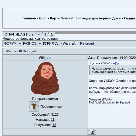
Главная
•
Блог
•
Карты Warcraft 3
•
Гайды для первой Доты
•
Гайды 
СТРАНИЦА
2
ИЗ
2
«
1
2
Модератор форума:
,
XOPYC
russsix
ФОРУМ
»
РАЗНОЕ
»
КУРИЛКА
»
Warcraft III Reforged
Warcraft III Reforged
Will_old
Дата: Понедельник, 14.09.2020
Цитата
XOPYC
(
)
Ну сам варкрафт может и не 
быть хорошим билетом в жизн
Хорошее ИМХО. Особенно сейч
Карты варкрафт это дело небл
нибудь эпик геймсе для начал
Генералиссимус
Телеграм @Tshkn
Мой YouTube-канал
Se Squared
Проверенные
Сообщений:
5123
Награды:
13
Репутация:
72