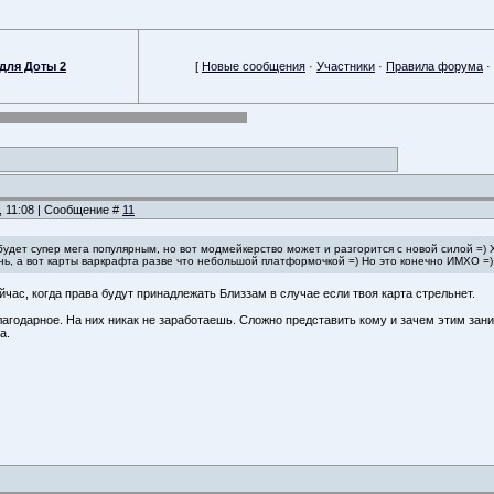
для Доты 2
[
Новые сообщения
·
Участники
·
Правила форума
·
, 11:08 | Сообщение #
11
будет супер мега популярным, но вот модмейкерство может и разгорится с новой силой =)
ь, а вот карты варкрафта разве что небольшой платформочкой =) Но это конечно ИМХО =)
ас, когда права будут принадлежать Близзам в случае если твоя карта стрельнет.
агодарное. На них никак не заработаешь. Сложно представить кому и зачем этим зани
а.