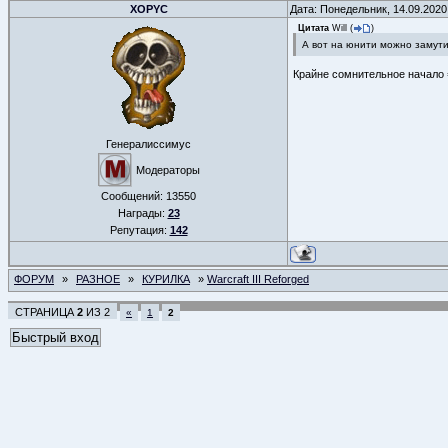
XOPYC
Дата: Понедельник, 14.09.2020
Цитата
Will
(
)
А вот на юнити можно замутит
Крайне сомнительное начало 
Генералиссимус
Модераторы
Сообщений:
13550
Награды:
23
Репутация:
142
ФОРУМ
»
РАЗНОЕ
»
КУРИЛКА
»
Warcraft III Reforged
СТРАНИЦА
2
ИЗ
2
«
1
2