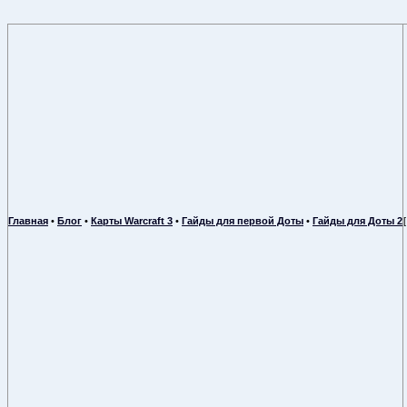
Главная
•
Блог
•
Карты Warcraft 3
•
Гайды для первой Доты
•
Гайды для Доты 2