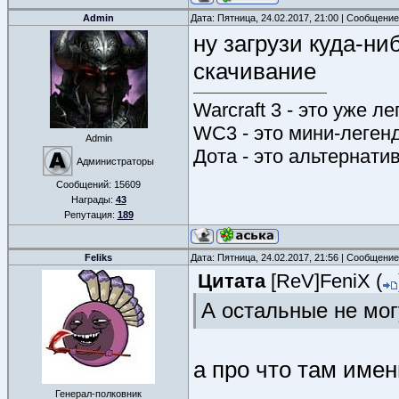
Admin
Дата: Пятница, 24.02.2017, 21:00 | Сообщени
ну загрузи куда-ни
скачивание
Warcraft 3 - это уже л
WC3 - это мини-леген
Admin
Дота - это альтернати
Администраторы
Сообщений:
15609
Награды:
43
Репутация:
189
Feliks
Дата: Пятница, 24.02.2017, 21:56 | Сообщени
Цитата
[ReV]FeniX
(
А остальные не мог
а про что там име
Генерал-полковник