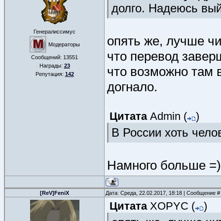
долго. Надеюсь выйд
Генералиссимус
опять же, лучше чи
Модераторы
что перевод заверш
Сообщений:
13551
Награды:
23
что возможно там в
Репутация:
142
догнало.
Цитата
Admin
(
)
В России хоть чело
Намного больше =)
[ReV]FeniX
Дата: Среда, 22.02.2017, 18:18 | Сообщение 
Цитата
XOPYC
(
)