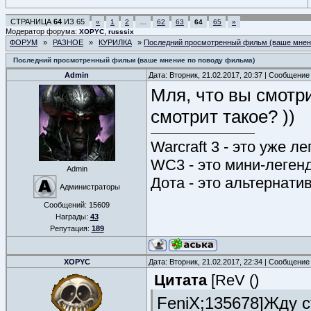
СТРАНИЦА
64
ИЗ
65
«
1
2
…
62
63
64
65
»
Модератор форума:
,
XOPYC
russsix
ФОРУМ
»
РАЗНОЕ
»
КУРИЛКА
»
Последний просмотренный фильм (ваше мнен
Последний просмотренный фильм (ваше мнение по поводу фильма)
Admin
Дата: Вторник, 21.02.2017, 20:37 | Сообщение
Мля, что вы смотри
смотрит такое? ))
Warcraft 3 - это уже л
WC3 - это мини-леген
Admin
Дота - это альтернати
Администраторы
Сообщений:
15609
Награды:
43
Репутация:
189
XOPYC
Дата: Вторник, 21.02.2017, 22:34 | Сообщение
Цитата
[ReV
(
)
FeniX;135678]Жду с