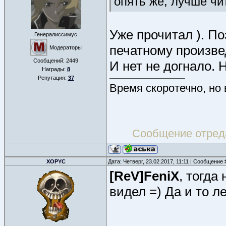
опять же, лучше чи
Уже прочитал ). По
Генералиссимус
печатному произве
Модераторы
Сообщений:
2449
И нет не догнало. 
Награды:
8
Репутация:
37
Время скоротечно, но
Сообщение отред
XOPYC
Дата: Четверг, 23.02.2017, 11:11 | Сообщение
[ReV]FeniX
, тогда
видел =) Да и то л