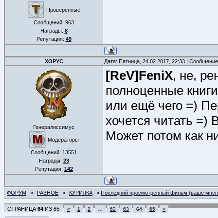
Проверенные
Сообщений:
963
Награды:
8
Репутация:
49
XOPYC
Дата: Пятница, 24.02.2017, 22:33 | Сообщени
[ReV]FeniX
, не, ре
полноценные книги
или ещё чего =) Пе
хочется читать =) 
Генералиссимус
Может потом как н
Модераторы
Сообщений:
13551
Награды:
23
Репутация:
142
ФОРУМ
»
РАЗНОЕ
»
КУРИЛКА
»
Последний просмотренный фильм (ваше мнен
СТРАНИЦА
64
ИЗ
65
«
1
2
…
62
63
64
65
»