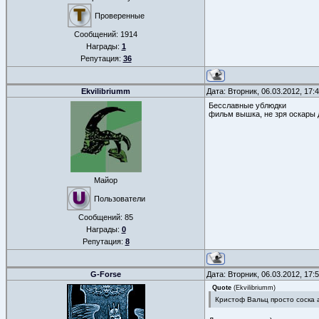
Проверенные
Сообщений:
1914
Награды:
1
Репутация:
36
Ekvilibriumm
Дата: Вторник, 06.03.2012, 17
Бесславные ублюдки
фильм вышка, не зря оскары д
Майор
Пользователи
Сообщений:
85
Награды:
0
Репутация:
8
G-Forse
Дата: Вторник, 06.03.2012, 17
Quote
(
Ekvilibriumm
)
Кристоф Вальц просто соска 