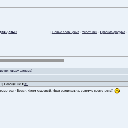
для Доты 2
[
Новые сообщения
·
Участники
·
Правила форума
·
ие по поводу фильма)
:59 | Сообщение #
31
осмотрел - Время. Филм классный. Идея оригинальна, советую посмотреть))