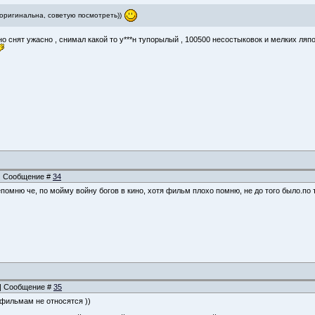
оригинальна, советую посмотреть))
но снят ужасно , снимал какой то у***н тупорылый , 100500 несостыковок и мелких ляпов
1 | Сообщение #
34
помню че, по мойму войну богов в кино, хотя фильм плохо помню, не до того было.по
1 | Сообщение #
35
 фильмам не относятся ))