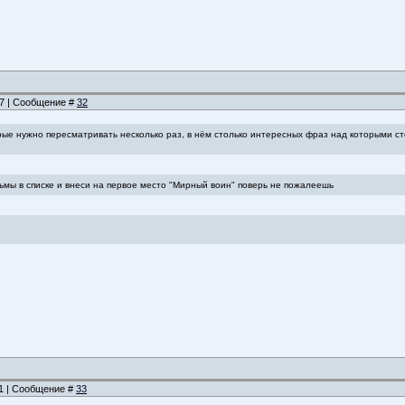
:07 | Сообщение #
32
рые нужно пересматривать несколько раз, в нём столько интересных фраз над которыми ст
ьмы в списке и внеси на первое место "Мирный воин" поверь не пожалеешь
11 | Сообщение #
33