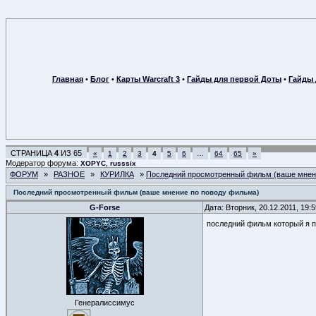
Главная
•
Блог
•
Карты Warcraft 3
•
Гайды для первой Доты
•
Гайды 
СТРАНИЦА
4
ИЗ
65
«
1
2
3
4
5
6
…
64
65
»
Модератор форума:
,
XOPYC
russsix
ФОРУМ
»
РАЗНОЕ
»
КУРИЛКА
»
Последний просмотренный фильм (ваше мнен
Последний просмотренный фильм (ваше мнение по поводу фильма)
G-Forse
Дата: Вторник, 20.12.2011, 19
последний фильм который я п
Генералиссимус