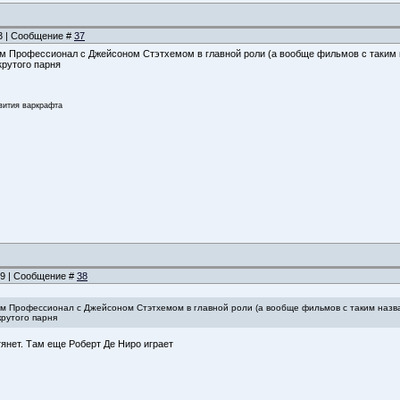
23 | Сообщение #
37
м Профессионал с Джейсоном Стэтхемом в главной роли (а вообще фильмов с таким 
крутого парня
звития варкрафта
:19 | Сообщение #
38
м Профессионал с Джейсоном Стэтхемом в главной роли (а вообще фильмов с таким назв
крутого парня
тянет. Там еще Роберт Де Ниро играет