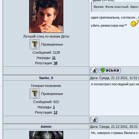
Quote
(
G-Forse
)
Время. Филм классный. Идея 
идея оригинальна, согласен , 
убить режиссера нах**
Лучший спец по мувам Доты
Проверенные
Сообщений:
1128
Награды:
11
Репутация:
38
Sanko_0
Дата: Среда, 21.12.2011, 11:5
я посмотрел последний раз не
Генерал-полковник
Проверенные
Сообщений:
922
Награды:
1
Репутация:
12
Admin
Дата: Среда, 21.12.2011, 20:2
Не, наверно стримы Вилата к