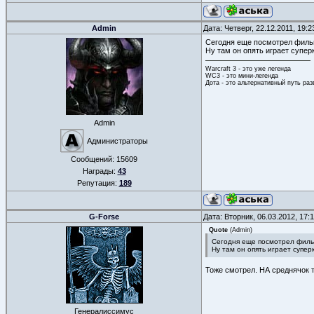
Admin
Дата: Четверг, 22.12.2011, 19:
Сегодня еще посмотрел филь
Ну там он опять играет супер
Warcraft 3 - это уже легенда
WC3 - это мини-легенда
Дота - это альтернативный путь ра
Admin
Администраторы
Сообщений:
15609
Награды:
43
Репутация:
189
G-Forse
Дата: Вторник, 06.03.2012, 17
Quote
(
Admin
)
Сегодня еще посмотрел филь
Ну там он опять играет супер
Тоже смотрел. НА среднячок 
Генералиссимус