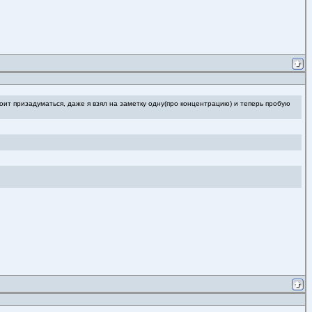
оит призадуматься, даже я взял на заметку одну(про концентрацию) и теперь пробую