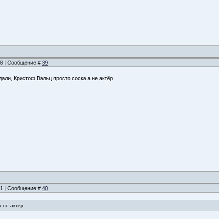
:48 | Сообщение #
39
али, Кристоф Вальц просто соска а не актёр
:51 | Сообщение #
40
а не актёр