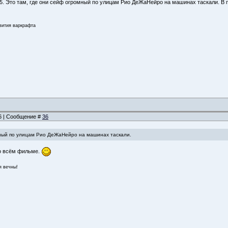
5. Это там, где они сейф огромный по улицам Рио ДеЖаНейро на машинах таскали. В п
звития варкрафта
56 | Сообщение #
36
мный по улицам Рио ДеЖаНейро на машинах таскали.
о всём фильме.
я вечны!