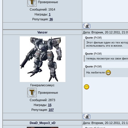
Проверенные
Сообщений:
1914
Награды:
1
Репутация:
36
Vanzer
Дата: Вторник, 20.12.2011, 21
Quote
(
Pr1M
)
Этот фильм один из тех кото
использовать это в жизни.
Quote
(
Pr1M
)
теперь посмотри на свои фил
Quote
(
Pr1M
)
На любителя
Генералиссимус
Проверенные
Сообщений:
2873
Награды:
15
Репутация:
107
DeaD_Mopo3_xD
Дата: Вторник, 20.12.2011, 21: