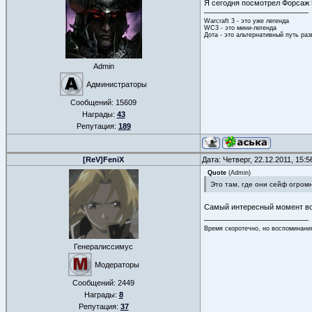
Я сегодня посмотрел Форсаж 
Warcraft 3 - это уже легенда
WC3 - это мини-легенда
Дота - это альтернативный путь ра
Admin
Администраторы
Сообщений:
15609
Награды:
43
Репутация:
189
[ReV]FeniX
Дата: Четверг, 22.12.2011, 15:
Quote
(
Admin
)
Это там, где они сейф огро
Самый интересный момент в
Время скоротечно, но воспоминани
Генералиссимус
Модераторы
Сообщений:
2449
Награды:
8
Репутация:
37