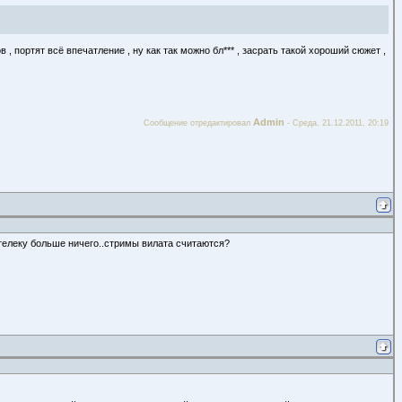
 , портят всё впечатление , ну как так можно бл*** , засрать такой хороший сюжет ,
Admin
Сообщение отредактировал
-
Среда, 21.12.2011, 20:19
 телеку больше ничего..стримы вилата считаются?