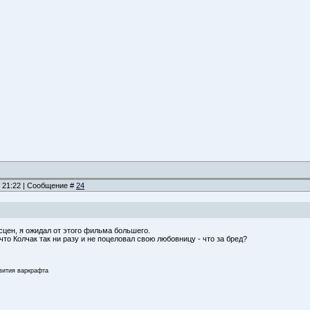
, 21:22 | Сообщение #
24
сцен, я ожидал от этого фильма большего.
то Колчак так ни разу и не поцеловал свою любовницу - что за бред?
звития варкрафта