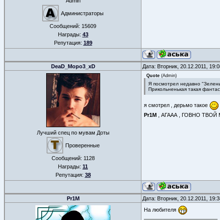
Admin
Администраторы
Сообщений:
15609
Награды:
43
Репутация:
189
DeaD_Mopo3_xD
Дата: Вторник, 20.12.2011, 19
Quote
(
Admin
)
Я посмотрел недавно "Зелен
Прикольненькая такая фантас
я смотрел , дерьмо такое
Pr1M
, АГААА , ГОВНО ТВО
Лучший спец по мувам Доты
Проверенные
Сообщений:
1128
Награды:
11
Репутация:
38
Pr1M
Дата: Вторник, 20.12.2011, 19
На любителя