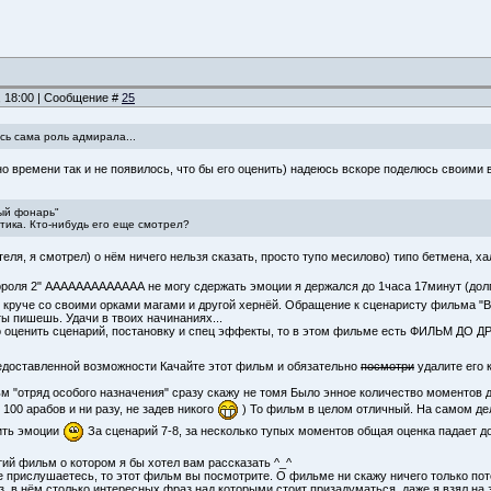
, 18:00 | Сообщение #
25
ь сама роль адмирала...
но времени так и не появилось, что бы его оценить) надеюсь вскоре поделюсь своими
ый фонарь"
тика. Кто-нибудь его еще смотрел?
ля, я смотрел) о нём ничего нельзя сказать, просто тупо месилово) типо бетмена, ха
короля 2" ААААААААААААА не могу сдержать эмоции я держался до 1часа 17минут (дол
 круче со своими орками магами и другой хернёй. Обращение к сценаристу фильма "Во и
ты пишешь. Удачи в твоих начинаниях...
о оценить сценарий, постановку и спец эффекты, то в этом фильме есть ФИЛЬМ ДО
едоставленной возможности Качайте этот фильм и обязательно
посмотри
удалите его 
ьм "отряд особого назначения" сразу скажу не томя Было энное количество моментов 
 100 арабов и ни разу, не задев никого
) То фильм в целом отличный. На самом дел
ить эмоции
За сценарий 7-8, за несколько тупых моментов общая оценка падает до 
етий фильм о котором я бы хотел вам рассказать ^_^
е прислушаетесь, то этот фильм вы посмотрите. О фильме ни скажу ничего только пот
, в нём столько интересных фраз над которыми стоит призадуматься, даже я взял на 