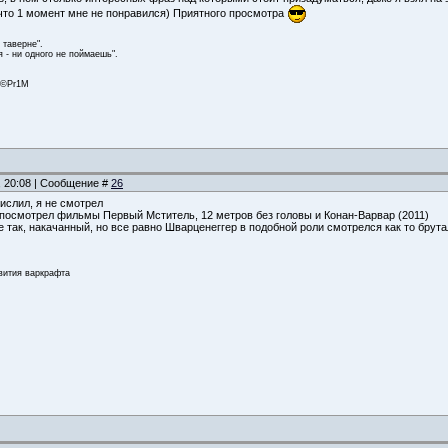
 что 1 момент мне не понравился) Приятного просмотра
 таверне".
 - ни одного не поймаешь".
. ©Pr1M
, 20:08 | Сообщение #
26
ислил, я не смотрел
 посмотрел фильмы Первый Мститель, 12 метров без головы и Конан-Варвар (2011)
е так, накачанный, но все равно Шварценеггер в подобной роли смотрелся как то брут
звития варкрафта