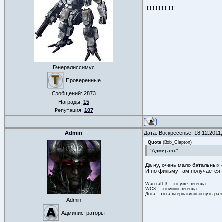
!!!!!!!!!!!!!!!!!!!!
Генералиссимус
Проверенные
Сообщений:
2873
Награды:
15
Репутация:
107
Admin
Дата: Воскресенье, 18.12.2011
Quote
(
Bob_Clapton
)
"Адмиралъ"
Да ну, очень мало батальных 
И по фильму там получается ч
Warcraft 3 - это уже легенда
WC3 - это мини-легенда
Дота - это альтернативный путь ра
Admin
Администраторы