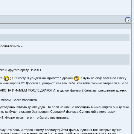
 впечатлениями.
лка и другого бреда. ИМХО.
го
) НО когда я увидел как прилетел дракон
я чуть не обделался со смеху.
мя короля 2": Дорогой сценарист, как там тебя, как тебя руки не оторвали ещё за
 ДРАКОНА И ФИЛЬМ ПОСЛЕ ДРАКОНА. в целом фильм 2 бала за прикольные драчки.
к херам. Всего хорошего.
доходящих вплоть до абсурда. Но если на них не обращать внимания(как они целый
е, да будет сказано без иронии, Сценарий фильма Суперский в некоторых
5. Фильм стоит того, что бы его посмотреть.
ому что весь интерес к нему пропадет) Этот фильм один из тех которые нужно
заметку одну(про концентрацию) и теперь пробую использовать это в жизни.