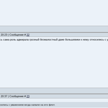
, 20:23 | Сообщение #
22
ь сама роль адмирала грозный безжалостный даже большевики к нему относились с у
, 20:37 | Сообщение #
23
сились с уважением когда напали на его флот.