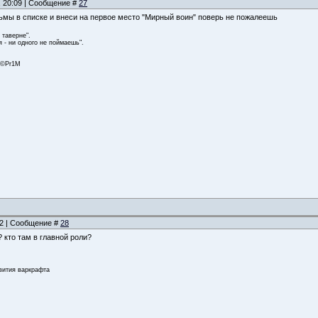
, 20:09 | Сообщение #
27
ьмы в списке и внеси на первое место "Мирный воин" поверь не пожалеешь
 таверне".
 - ни одного не поймаешь".
. ©Pr1M
:32 | Сообщение #
28
? кто там в главной роли?
звития варкрафта