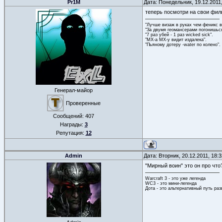
Pr1M
Дата: Понедельник, 19.12.2011
теперь посмотри на свои фил
"Лучше визаж в руках чем феникс в
"За двумя геомансерами погонишься
"7 раз убей - 1 раз wicked sick".
"МХ-а МХ-у видит издалека".
"Пьяному дотеру -water по колено"
Генерал-майор
Проверенные
Сообщений:
407
Награды:
3
Репутация:
12
Admin
Дата: Вторник, 20.12.2011, 18
"Мирный воин" это он про что
Warcraft 3 - это уже легенда
WC3 - это мини-легенда
Дота - это альтернативный путь ра