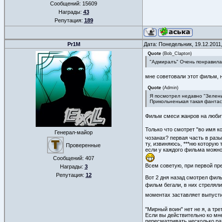
Сообщений:
15609
Награды:
43
Репутация:
189
Pr1M
Дата: Понедельник, 19.12.2011
Quote
(
Bob_Clapton
)
"Адмиралъ" Очень понравилас
мне советовали этот фильм, 
Quote
(
Admin
)
Я посмотрел недавно "Зелен
Прикольненькая такая фантас
Фильм смеси жанров на любите
Только что смотрет "во имя 
Генерал-майор
чозанах? первая часть в разы
ту, извиняюсь, ***ню которую 
Проверенные
если у каждого фильма можн
Сообщений:
407
Всем советую, при первой пр
Награды:
3
Репутация:
12
Вот 2 дня назад смотрел фил
фильм бегали, в них стреляли
моментах заставляет выпуст
"Мирный воин" нет не я, а тр
Если вы действительно ко мн
пересматривать несколько раз