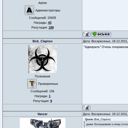
Admin
Администраторы
Сообщений:
15609
Награды:
43
Репутация:
189
Bob_Clapton
Дата: Воскресенье, 18.12.2011
"Адмиралъ" Очень понравилас
Полковник
Проверенные
Сообщений:
156
Награды:
1
Репутация:
9
Vanzer
Дата: Воскресенье, 18.12.2011
Quote
(
Bob_Clapton
)
даже большевики к нему отно