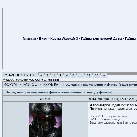
Главная
•
Блог
•
Карты Warcraft 3
•
Гайды для первой Доты
•
Гайды 
СТРАНИЦА
3
ИЗ
65
«
1
2
3
4
5
…
64
65
»
Модератор форума:
,
XOPYC
russsix
ФОРУМ
»
РАЗНОЕ
»
КУРИЛКА
»
Последний просмотренный фильм (ваше мнен
Последний просмотренный фильм (ваше мнение по поводу фильма)
Admin
Дата: Воскресенье, 18.12.2011
Я посмотрел недавно "Зелен
Прикольненькая такая фантас
Warcraft 3 - это уже легенда
WC3 - это мини-легенда
Дота - это альтернативный путь ра