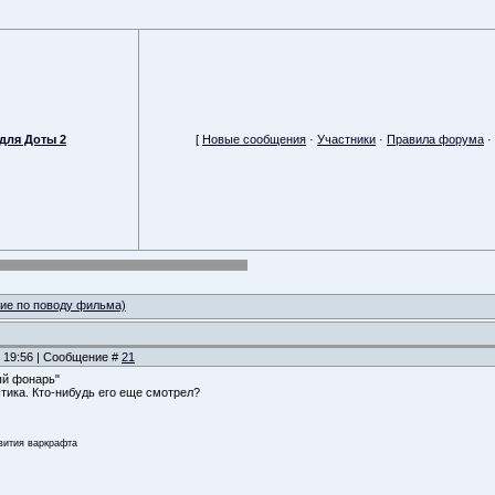
для Доты 2
[
Новые сообщения
·
Участники
·
Правила форума
·
ие по поводу фильма)
, 19:56 | Сообщение #
21
ый фонарь"
тика. Кто-нибудь его еще смотрел?
звития варкрафта