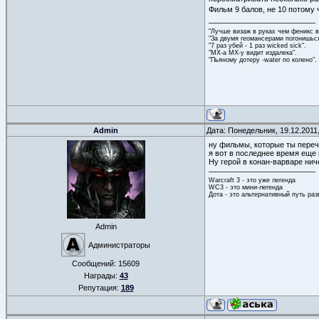
Фильм 9 балов, не 10 потому
"Лучше визаж в руках чем феникс в
"За двумя геомансерами погонишься
"7 раз убей - 1 раз wicked sick".
"МХ-а МХ-у видит издалека".
"Пьяному дотеру -water по колено"
Admin
Дата: Понедельник, 19.12.2011
ну фильмы, которые ты переч
я вот в последнее время еще
Ну герой в конан-варваре нич
Warcraft 3 - это уже легенда
WC3 - это мини-легенда
Дота - это альтернативный путь ра
Admin
Администраторы
Сообщений:
15609
Награды:
43
Репутация:
189