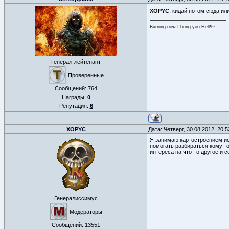
XOPYC
, кидай потом сюда ил
Burning now I bring you Hell!©
Генерал-лейтенант
Проверенные
Сообщений:
764
Награды:
0
Репутация:
6
XOPYC
Дата: Четверг, 30.08.2012, 20:
Я занимаю картостроением ис
помогать разбираться кому то
интереса на что-то другое и 
Генералиссимус
Модераторы
Сообщений:
13551