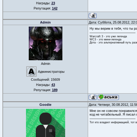
Награды:
23
Репутация:
142
Admin
Дата: Суббота, 25.08.2012, 22
Ну мы верим в тебя, что ты р
Warcraft 3 - это уже легенда
WC3 - это мини-легенда
Дота - это альтернативный путь ра
Admin
Администраторы
Сообщений:
15609
Награды:
43
Репутация:
189
Goodie
Дата: Четверг, 30.08.2012, 11:
Мне он не совсем понравился.
код не читабельный. Я писал о
Тот кто владеет информацией, тот 