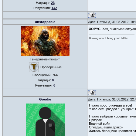
Награды:
23
Репутация:
142
unstoppable
Дата: Пятница, 31.08.2012, 18
XOPYC
, Хах, знакомая ситуа
Burning now I bring you Hell!©
Генерал-лейтенант
Проверенные
Сообщений:
764
Награды:
0
Репутация:
6
Goodie
Дата: Пятница, 31.08.2012, 22
Нужно просто начать и все!
У нас есть раздел "Турниры" 
Нужно выбрать хорошие темы,
Призрак
Водяной войн
Огнедышащий дракон
Житель Леса(Мне нравится эт