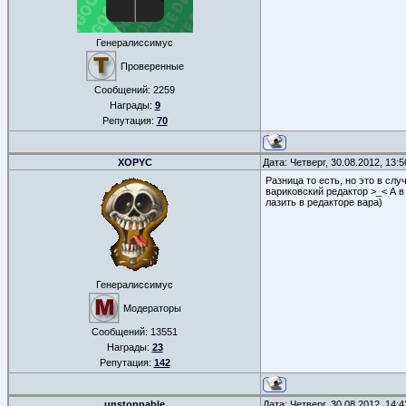
Генералиссимус
Проверенные
Сообщений:
2259
Награды:
9
Репутация:
70
XOPYC
Дата: Четверг, 30.08.2012, 13:
Разница то есть, но это в сл
вариковский редактор >_< А в
лазить в редакторе вара)
Генералиссимус
Модераторы
Сообщений:
13551
Награды:
23
Репутация:
142
unstoppable
Дата: Четверг, 30.08.2012, 14: