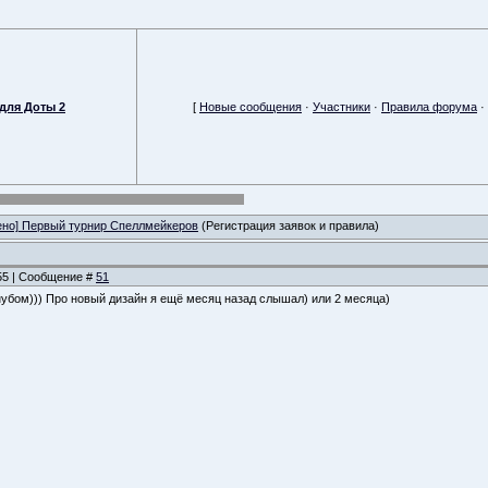
для Доты 2
[
Новые сообщения
·
Участники
·
Правила форума
·
ено] Первый турнир Спеллмейкеров
(Регистрация заявок и правила)
:55 | Сообщение #
51
нубом))) Про новый дизайн я ещё месяц назад слышал) или 2 месяца)