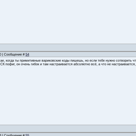
50 | Сообщение #
54
учае, когда ты примитивные вариковские коды пишешь, но если тебе нужно сотворить что
 СК пофиг, он очень гибок и там настраивается абсолютно всё, а что не настраивается
43 | Сообщение #
55