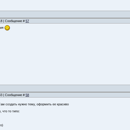
:18 | Сообщение #
57
ция
:43 | Сообщение #
58
Там создать нужно тему, оформить ее красиво
 что то типо:
о)