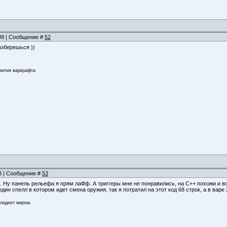
:09 | Сообщение #
52
азберешься ))
звития варкрафта
58 | Сообщение #
53
 Ну панель рельефа я прям лаФф. А триггеры мне не понравились, на C++ похожи и все 
дин спелл в котором идет смена оружия, так я потратил на этот код 68 строк, а в варе
владеет миром.