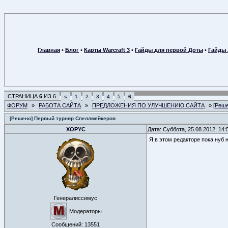
Главная
•
Блог
•
Карты Warcraft 3
•
Гайды для первой Доты
•
Гайды 
СТРАНИЦА
6
ИЗ
6
«
1
2
3
4
5
6
ФОРУМ
»
РАБОТА САЙТА
»
ПРЕДЛОЖЕНИЯ ПО УЛУЧШЕНИЮ САЙТА
»
[Реш
[Решено] Первый турнир Спеллмейкеров
XOPYC
Дата: Суббота, 25.08.2012, 14
Я в этом редакторе пока нуб 
Генералиссимус
Модераторы
Сообщений:
13551