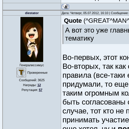
diestator
Дата: Четверг, 05.07.2012, 16:10 | Сообщение
Quote
(
^GREAT^MAN
А вот это уже главн
тематику
Во-первых, этот ко
Во-вторых, так как
Генералиссимус
Проверенные
правила (все-таки 
Сообщений:
3625
придумали, то еще 
Награды:
12
Репутация:
57
таким огромным ко
быть согласованы 
случае, тот кто не
принимать участие
еще хотел, ну и
по