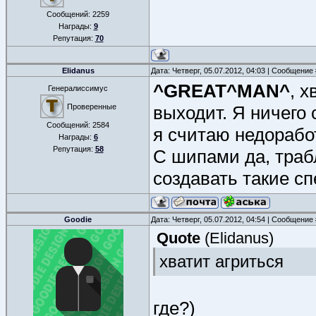
Сообщений:
2259
Награды:
9
Репутация:
70
Elidanus
Дата: Четверг, 05.07.2012, 04:03 | Сообщение
^GREAT^MAN^
, 
Генералиссимус
Проверенные
выходит. Я ничего 
Сообщений:
2584
я считаю недорабо
Награды:
6
Репутация:
58
С шипами да, трабл
создавать такие с
Goodie
Дата: Четверг, 05.07.2012, 04:54 | Сообщение
Quote
(
Elidanus
)
хватит агриться
где?)