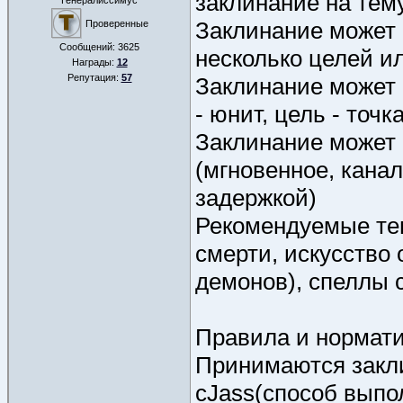
заклинание на тему
Генералиссимус
Заклинание может 
Проверенные
Сообщений:
3625
несколько целей ил
Награды:
12
Репутация:
57
Заклинание может 
- юнит, цель - точка
Заклинание может
(мгновенное, канал
задержкой)
Рекомендуемые тем
смерти, искусство 
демонов), спеллы 
Правила и нормат
Принимаются закли
cJass(способ выпо