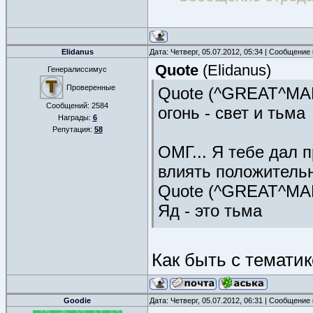
Elidanus
Дата: Четверг, 05.07.2012, 05:34 | Сообщение
Quote
(
Elidanus
)
Генералиссимус
Проверенные
Quote (^GREAT^MA
Сообщений:
2584
огонь - свет и тьма
Награды:
6
Репутация:
58
ОМГ... Я тебе дал 
влиять положительно
Quote (^GREAT^MA
Яд - это тьма
Хрена с два. Мэв и 
Как быть с темати
Quote (^GREAT^MA
вода - свет
Goodie
Дата: Четверг, 05.07.2012, 06:31 | Сообщение