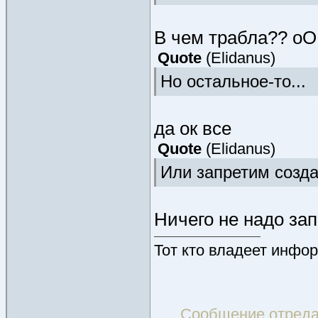
В чем трабла?? оО
Quote
(
Elidanus
)
Но остальное-то...
да ок все
Quote
(
Elidanus
)
Или запретим созда
Ничего не надо за
Тот кто владеет инфор
Сообщение отред