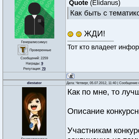
Quote
(
Elidanus
)
Наги - магия света?
Как быть с тематик
Quote (^GREAT^MA
ветер - свет
ЖДИ!
Наги - магия света?
Генералиссимус
Тот кто владеет инфор
Quote (^GREAT^MA
Проверенные
природа - свет
Сообщений:
2259
Награды:
9
Репутация:
70
Почти в точку. Но в
diestator
Дата: Четверг, 05.07.2012, 11:40 | Сообщение
Как по мне, то луч
Описание конкурсн
Участникам конкур