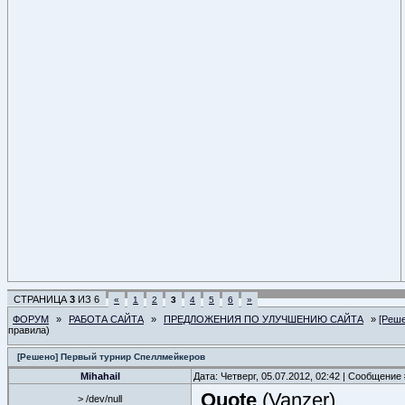
СТРАНИЦА
3
ИЗ
6
«
1
2
3
4
5
6
»
ФОРУМ
»
РАБОТА САЙТА
»
ПРЕДЛОЖЕНИЯ ПО УЛУЧШЕНИЮ САЙТА
»
[Реш
правила)
[Решено] Первый турнир Спеллмейкеров
Mihahail
Дата: Четверг, 05.07.2012, 02:42 | Сообщение
Quote
(
Vanzer
)
> /dev/null