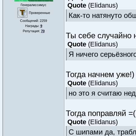
Quote
(
Elidanus
)
Генералиссимус
Проверенные
Как-то натянуто об
Сообщений:
2259
Награды:
9
Репутация:
70
Ты себе случайно н
Quote
(
Elidanus
)
Я ничего серьёзног
Тогда начнем уже!
Quote
(
Elidanus
)
но это я считаю не
Тогда поправляй =(
Quote
(
Elidanus
)
С шипами да, траб