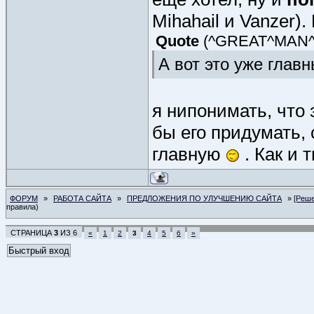
Mihahail и Vanzer)
Quote
(
^GREAT^MAN
А вот это уже глав
я нипонимать, что 
бы его придумать, 
главную
. Как и 
ФОРУМ
»
РАБОТА САЙТА
»
ПРЕДЛОЖЕНИЯ ПО УЛУЧШЕНИЮ САЙТА
»
[Реш
правила)
СТРАНИЦА
3
ИЗ
6
«
1
2
3
4
5
6
»