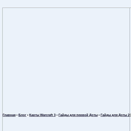
Главная
•
Блог
•
Карты Warcraft 3
•
Гайды для первой Доты
•
Гайды для Доты 2