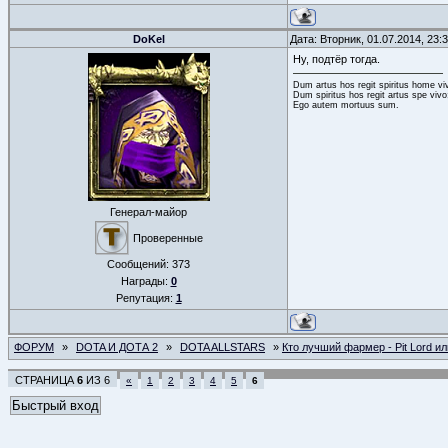
DoKel
Дата: Вторник, 01.07.2014, 23
Ну, подтёр тогда.
Dum artus hos regit spiritus home vi
Dum spiritus hos regit artus spe vivo
Ego autem mortuus sum.
Генерал-майор
Проверенные
Сообщений:
373
Награды:
0
Репутация:
1
ФОРУМ
»
DOTA И ДОТА 2
»
DOTA ALLSTARS
»
Кто лучший фармер - Pit Lord ил
СТРАНИЦА
6
ИЗ
6
«
1
2
3
4
5
6