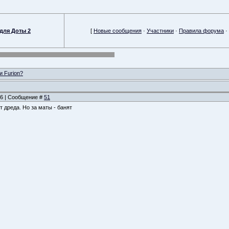
для Доты 2
[
Новые сообщения
·
Участники
·
Правила форума
·
и Furion?
:56 | Сообщение #
51
от дреда. Но за маты - банят