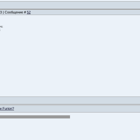
:33 | Сообщение #
52
vo;
;
и Furion?