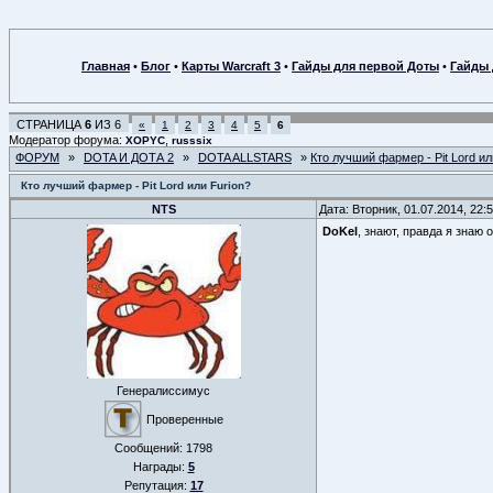
Главная
•
Блог
•
Карты Warcraft 3
•
Гайды для первой Доты
•
Гайды 
СТРАНИЦА
6
ИЗ
6
«
1
2
3
4
5
6
Модератор форума:
,
XOPYC
russsix
ФОРУМ
»
DOTA И ДОТА 2
»
DOTA ALLSTARS
»
Кто лучший фармер - Pit Lord ил
Кто лучший фармер - Pit Lord или Furion?
NTS
Дата: Вторник, 01.07.2014, 22
DoKel
, знают, правда я знаю 
Генералиссимус
Проверенные
Сообщений:
1798
Награды:
5
Репутация:
17