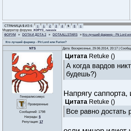
СТРАНИЦА
5
ИЗ
6
«
1
2
3
4
5
6
»
Модератор форума:
,
XOPYC
russsix
ФОРУМ
»
DOTA И ДОТА 2
»
DOTA ALLSTARS
»
Кто лучший фармер - Pit Lord ил
Кто лучший фармер - Pit Lord или Furion?
NTS
Дата: Воскресенье, 29.06.2014, 20:17 | Сооб
Цитата
Retuke
(
)
А когда вардов никт
будешь?)
Напрягу саппорта, и
Генералиссимус
Цитата
Retuke
(
)
Проверенные
Все равно достать 
Сообщений:
1798
Награды:
5
Репутация:
17
если минер идиот и