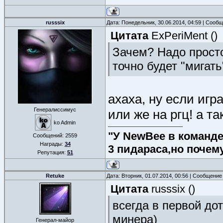
russsix
Дата: Понедельник, 30.06.2014, 04:59 | Сооб
Цитата
ExPeriMent
(
)
Зачем? Надо просто
точно будет "мигат
ахаха, ну если игр
Генералиссимус
или же на ргц! а т
ko Admin
"У NewBee в команде 
Сообщений:
2559
Награды:
34
3 пидараса,но почем
Репутация:
51
Retuke
Дата: Вторник, 01.07.2014, 00:56 | Сообщение
Цитата
russsix
(
)
всегда в первой до
минера)
Генерал-майор