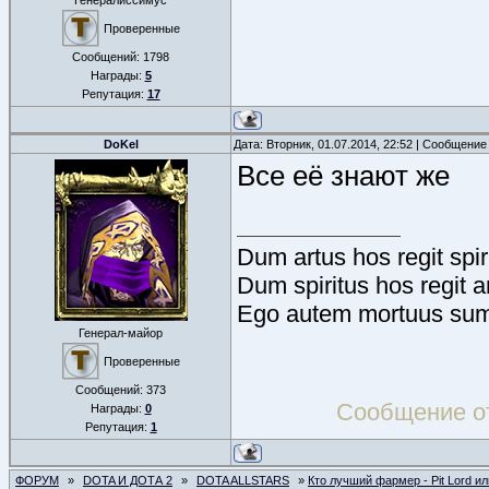
Генералиссимус
Проверенные
Сообщений:
1798
Награды:
5
Репутация:
17
DoKel
Дата: Вторник, 01.07.2014, 22:52 | Сообщение
Все её знают же
Dum artus hos regit spir
Dum spiritus hos regit a
Ego autem mortuus sum
Генерал-майор
Проверенные
Сообщений:
373
Сообщение о
Награды:
0
Репутация:
1
ФОРУМ
»
DOTA И ДОТА 2
»
DOTA ALLSTARS
»
Кто лучший фармер - Pit Lord ил