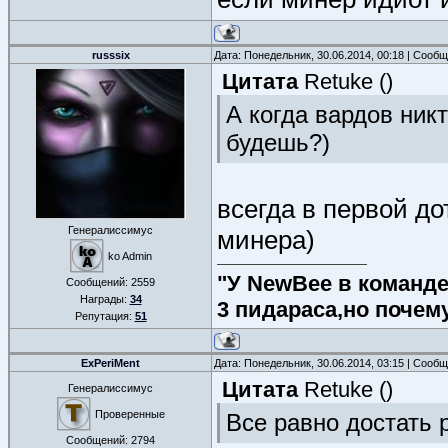
russsix
Дата: Понедельник, 30.06.2014, 00:18 | Сооб
Цитата
Retuke
(
)
А когда вардов никт
будешь?)
всегда в первой до
Генералиссимус
минера)
ko Admin
"У NewBee в команде 
Сообщений:
2559
Награды:
34
3 пидараса,но почем
Репутация:
51
ExPeriMent
Дата: Понедельник, 30.06.2014, 03:15 | Сооб
Цитата
Retuke
(
)
Генералиссимус
Проверенные
Все равно достать 
Сообщений:
2794