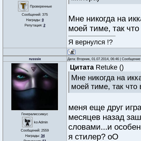
Проверенные
Сообщений:
375
Мне никогда на икк
Награды:
0
Репутация:
2
моей тиме, так что
Я вернулся !?
russsix
Дата: Вторник, 01.07.2014, 06:46 | Сообщение
Цитата
Retuke
(
)
Мне никогда на икк
моей тиме, так что 
меня еще друг игра
Генералиссимус
месяцев назад заше
ko Admin
словами...и особен
Сообщений:
2559
я стилер? оО
Награды:
34