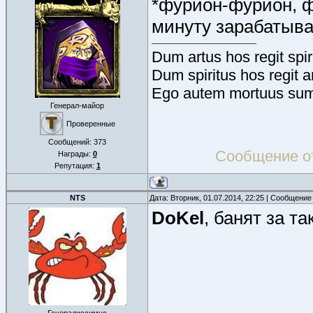
*фурион-фурион, ф
минуту зарабатыва
Dum artus hos regit spir
Dum spiritus hos regit a
Ego autem mortuus sum
Генерал-майор
Проверенные
Сообщений:
373
Сообщение о
Награды:
0
Репутация:
1
NTS
Дата: Вторник, 01.07.2014, 22:25 | Сообщение
DoKel
, банят за та