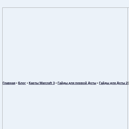
Главная
•
Блог
•
Карты Warcraft 3
•
Гайды для первой Доты
•
Гайды для Доты 2