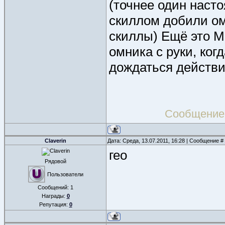
(точнее один наст
скиллом добили ом
скиллы) Ещё это Мо
омника с руки, ког
дождаться действи
Сообщение
Claverin
Дата: Среда, 13.07.2011, 16:28 | Сообщение #
гео
Рядовой
Пользователи
Сообщений:
1
Награды:
0
Репутация:
0