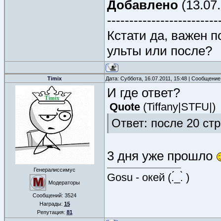
Добавлено
(13.07.
-------------------------
Кстати да, важен 
ульты или после?
Timix
Дата: Суббота, 16.07.2011, 15:48 | Сообщени
И где ответ?
Quote
(
Tiffany|STFU|
)
Ответ: после 20 ст
3 дня уже прошло
Генералиссимус
Gosu - окей (.́_.̀ )
Модераторы
Сообщений:
3524
Награды:
15
Репутация:
81