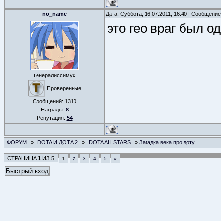
no_name
Дата: Суббота, 16.07.2011, 16:40 | Сообщени
это гео враг был од
Генералиссимус
Проверенные
Сообщений:
1310
Награды:
8
Репутация:
54
ФОРУМ
»
DOTA И ДОТА 2
»
DOTA ALLSTARS
»
Загадка века про доту
СТРАНИЦА
1
ИЗ
5
1
2
3
4
5
»