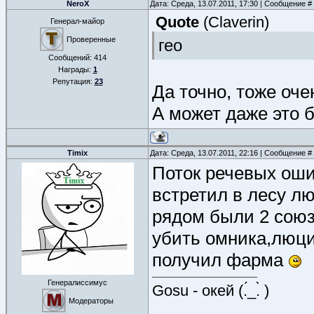
NeroX
Дата: Среда, 13.07.2011, 17:30 | Сообщение #
Quote
(
Claverin
)
Генерал-майор
Проверенные
гео
Сообщений:
414
Награды:
1
Репутация:
23
Да точно, тоже оче
А может даже это 
Timix
Дата: Среда, 13.07.2011, 22:16 | Сообщение #
Поток речевых ош
встретил в лесу лю
рядом были 2 союзн
убить омника,люци
получил фарма
Генералиссимус
Gosu - окей (.́_.̀ )
Модераторы