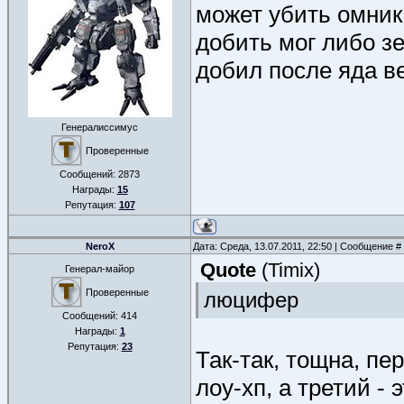
может убить омника
добить мог либо з
добил после яда в
Генералиссимус
Проверенные
Сообщений:
2873
Награды:
15
Репутация:
107
NeroX
Дата: Среда, 13.07.2011, 22:50 | Сообщение #
Quote
(
Timix
)
Генерал-майор
Проверенные
люцифер
Сообщений:
414
Награды:
1
Репутация:
23
Так-так, тощна, пе
лоу-хп, а третий - 