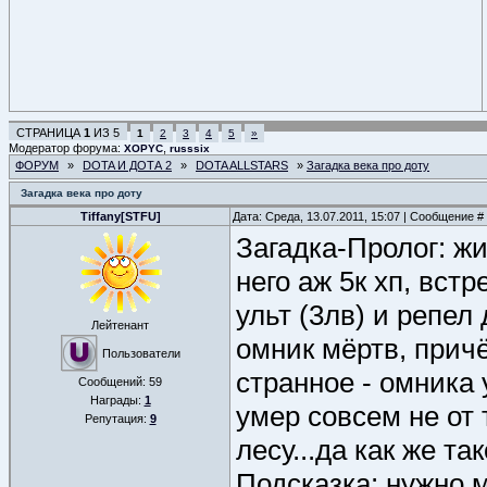
СТРАНИЦА
1
ИЗ
5
1
2
3
4
5
»
Модератор форума:
,
XOPYC
russsix
ФОРУМ
»
DOTA И ДОТА 2
»
DOTA ALLSTARS
»
Загадка века про доту
Загадка века про доту
Tiffany[STFU]
Дата: Среда, 13.07.2011, 15:07 | Сообщение #
Загадка-Пролог: ж
него аж 5к хп, вст
ульт (3лв) и репел
Лейтенант
омник мёртв, причё
Пользователи
странное - омника 
Сообщений:
59
Награды:
1
умер совсем не от 
Репутация:
9
лесу...да как же та
Подсказка: нужно 