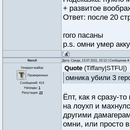
+ развитое вообра
Ответ: после 20 с
гого пасаны
p.s. омни умер акк
NeroX
Дата: Среда, 13.07.2011, 15:12 | Сообщение #
Quote
(
Tiffany|STFU|
)
Генерал-майор
Проверенные
омника убили 3 геро
Сообщений:
414
Награды:
1
Репутация:
23
Ёпт, как я сразу-т
на лоухп и махнулс
другими дамагерам
омни, или просто 