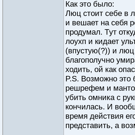
Как это было:
Люц стоит себе в л
и вешает на себя ре
продумал. Тут отку
лоухп и кидает уль
(впустую(?)) и люц
благополучно умира
ходить, ой как опас
P.S. Возможно это
решрефем и мантой
убить омника с рук
кончилась. И вооб
время действия его
представить, а во