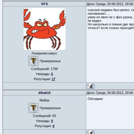
NTS
Дата: Среда, 29.08.2012, 18:0
сначало видимо был репел, та
напоминает.....
умер он явно не с физ урона,
не видел.
Но насколько я помню дмг вро
течиса? если только проходят,
Генералиссимус
Проверенные
Сообщений:
1798
Награды:
5
Репутация:
17
d0tak1ll
Дата: Среда, 29.08.2012, 20:0
Обсидиан
Майор
Проверенные
Сообщений:
83
Награды:
0
Репутация:
0