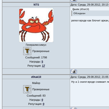
NTS
Дата: Среда, 29.08.2012, 20:1
Quote
(
d0tak1ll
)
Обсидиан
репел вроде как блочит аркан
Генералиссимус
Проверенные
Сообщений:
1798
Награды:
5
Репутация:
17
d0tak1ll
Дата: Среда, 29.08.2012, 21:0
Ну а 1 скилл вроде снимает 
Майор
Проверенные
Сообщений:
83
Награды:
0
Репутация:
0