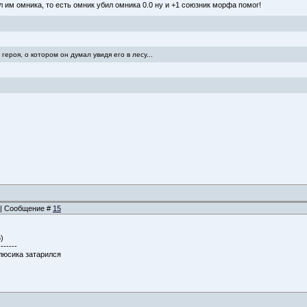
 им омника, то есть омник убил омника 0.0 ну и +1 союзник морфа помог!
героя, о котором он думал увидя его в лесу...
6 | Сообщение #
15
)
-------
 люсика затарился