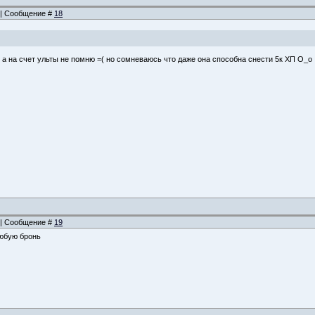
3 | Сообщение #
18
, а на счет ульты не помню =( но сомневаюсь что даже она способна снести 5к ХП О_о
5 | Сообщение #
19
любую бронь