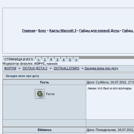
Главная
•
Блог
•
Карты Warcraft 3
•
Гайды для первой Доты
•
Гайды 
СТРАНИЦА
2
ИЗ
5
«
1
2
3
4
5
»
Модератор форума:
,
XOPYC
russsix
ФОРУМ
»
DOTA И ДОТА 2
»
DOTA ALLSTARS
»
Загадка века про доту
Загадка века про доту
Гость
Дата: Суббота, 16.07.2011, 17
ликан это был и его волчары
Гости
Elidanus
Дата: Понедельник, 18.07.2011