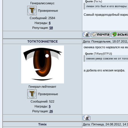
Quote
(
Гость
)
Генералиссимус
ликан это был и его волчары
Проверенные
Самый правдоподобный вари
Сообщений:
2584
Награды:
6
Репутация:
58
TOTKTO3HAETBCE
Дата: Понедельник, 18.07.2011
омника просто нарвался на ми
Quote
(
Tiffany|STFU|
)
омник умер совсем не от того
а добила его илюзия морфа.
Генерал-лейтенант
Проверенные
Сообщений:
522
Награды:
5
Репутация:
26
Timix
Дата: Пятница, 24.08.2012, 14