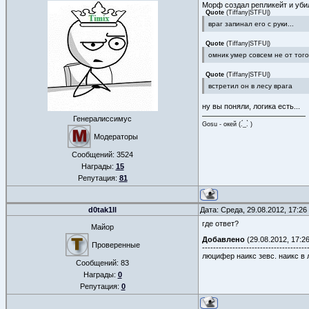
Морф создал репликейт и убил
Quote
(
Tiffany|STFU|
)
враг запинал его с руки...
Quote
(
Tiffany|STFU|
)
омник умер совсем не от того 
Quote
(
Tiffany|STFU|
)
встретил он в лесу врага
ну вы поняли, логика есть...
Генералиссимус
Gosu - окей (.́_.̀ )
Модераторы
Сообщений:
3524
Награды:
15
Репутация:
81
d0tak1ll
Дата: Среда, 29.08.2012, 17:2
где ответ?
Майор
Добавлено
(29.08.2012, 17:26
Проверенные
--------------------------------------
люцифер наикс зевс. наикс в
Сообщений:
83
Награды:
0
Репутация:
0