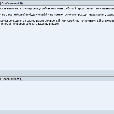
6 | Сообщение #
16
к как написано что умер он под действием ульты. Убили 3 героя, значит гео и манта 
 и не с маг, мб какой нибудь чистый? я не помню точно что проходит через репел, дав
де бы большинства ультов имеет волшебный (или какой? но точно отличный от нюков) 
 в чем я не уверен, а искать таблицу в падлу.
6 | Сообщение #
17