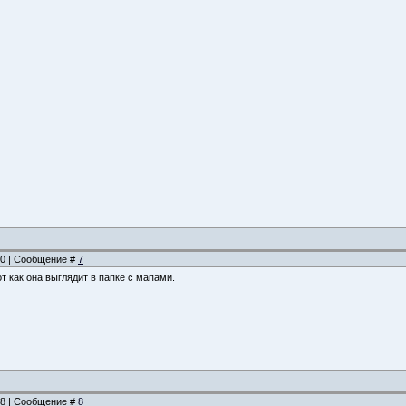
:20 | Сообщение #
7
от как она выглядит в папке с мапами.
:38 | Сообщение #
8