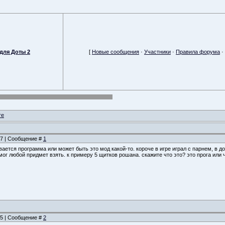
для Доты 2
[
Новые сообщения
·
Участники
·
Правила форума
·
те
:07 | Сообщение #
1
ается программа или может быть это мод какой-то. короче в игре играл с парнем, в до
ог любой придмет взять. к примеру 5 щитков рошана. скажите что это? это прога или 
:15 | Сообщение #
2