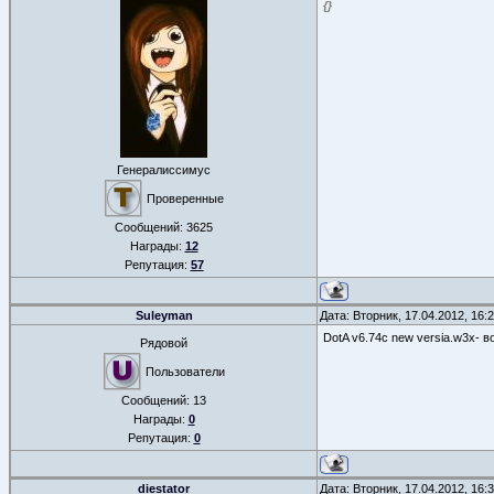
{
}
Генералиссимус
Проверенные
Сообщений:
3625
Награды:
12
Репутация:
57
Suleyman
Дата: Вторник, 17.04.2012, 16
DotA v6.74c new versia.w3x- в
Рядовой
Пользователи
Сообщений:
13
Награды:
0
Репутация:
0
diestator
Дата: Вторник, 17.04.2012, 16