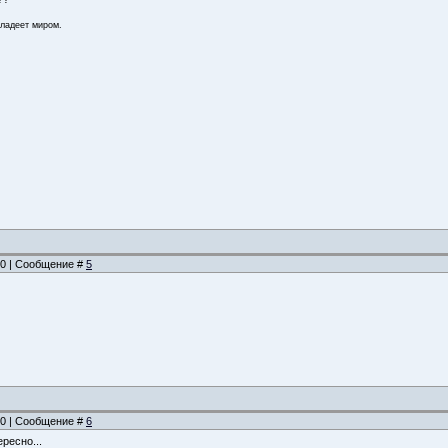
владеет миром.
:20 | Сообщение #
5
:20 | Сообщение #
6
ресно...