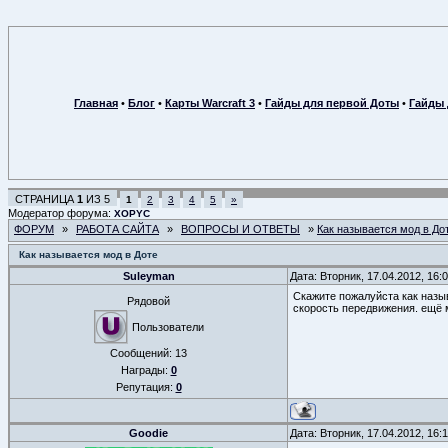
Главная
•
Блог
•
Карты Warcraft 3
•
Гайды для первой Доты
•
Гайды 
СТРАНИЦА
1
ИЗ
5
1
2
3
4
5
»
Модератор форума:
XOPYC
ФОРУМ
»
РАБОТА САЙТА
»
ВОПРОСЫ И ОТВЕТЫ
»
Как называется мод в До
Как называется мод в Доте
Suleyman
Дата: Вторник, 17.04.2012, 16
Скажите пожалуйста как назыв
Рядовой
скорость передвижения. ещё м
Пользователи
Сообщений:
13
Награды:
0
Репутация:
0
Goodie
Дата: Вторник, 17.04.2012, 16