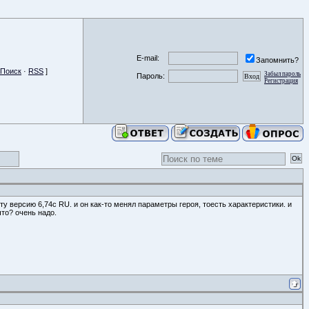
E-mail:
Запомнить?
Поиск
·
RSS
]
Забыл пароль
Пароль:
Регистрация
ту версию 6,74с RU. и он как-то менял параметры героя, тоесть характеристики. и
что? очень надо.