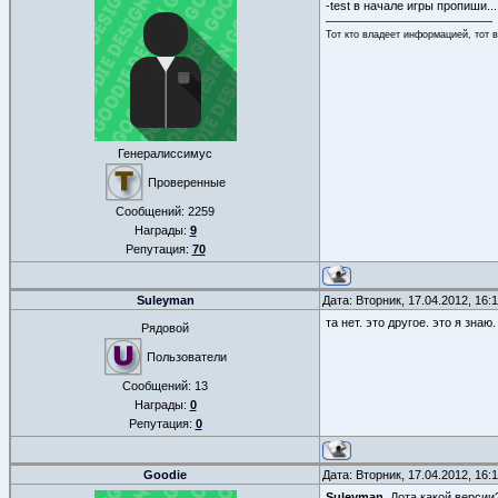
-test в начале игры пропиши..
Тот кто владеет информацией, тот 
Генералиссимус
Проверенные
Сообщений:
2259
Награды:
9
Репутация:
70
Suleyman
Дата: Вторник, 17.04.2012, 16
та нет. это другое. это я знаю
Рядовой
Пользователи
Сообщений:
13
Награды:
0
Репутация:
0
Goodie
Дата: Вторник, 17.04.2012, 16
Suleyman
, Дота какой версии