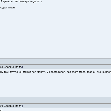
. А дальше там покажут че делать
владеет миром.
:16 | Сообщение #
3
. ну там другое. он может всё менять у своего героя. без этого мода -test. он его не пр
:19 | Сообщение #
4
??