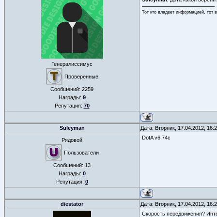
Тот кто владеет информацией, тот 
Генералиссимус
Проверенные
Сообщений:
2259
Награды:
9
Репутация:
70
Suleyman
Дата: Вторник, 17.04.2012, 16
DotA v6.74c
Рядовой
Пользователи
Сообщений:
13
Награды:
0
Репутация:
0
diestator
Дата: Вторник, 17.04.2012, 16
Скорость передвижения? Инте