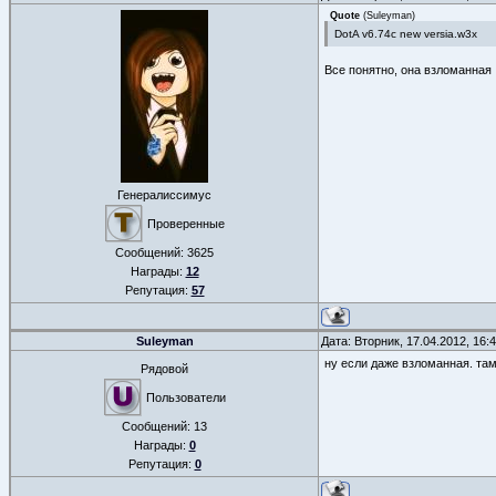
Quote
(
Suleyman
)
DotA v6.74c new versia.w3x
Все понятно, она взломанная
Генералиссимус
Проверенные
Сообщений:
3625
Награды:
12
Репутация:
57
Suleyman
Дата: Вторник, 17.04.2012, 16
ну если даже взломанная. там
Рядовой
Пользователи
Сообщений:
13
Награды:
0
Репутация:
0