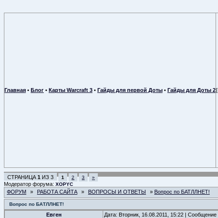
Главная
•
Блог
•
Карты Warcraft 3
•
Гайды для первой Доты
•
Гайды для Доты 2
СТРАНИЦА
1
ИЗ
3
1
2
3
»
Модератор форума:
XOPYC
ФОРУМ
»
РАБОТА САЙТА
»
ВОПРОСЫ И ОТВЕТЫ
»
Вопрос по БАТЛЛНЕТ!
Вопрос по БАТЛЛНЕТ!
Евген
Дата: Вторник, 16.08.2011, 15:22 | Сообщение