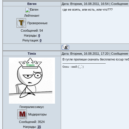
Евген
Дата: Вторник, 16.08.2011, 16:54 | Сообщение
где ее взять, или есть, или что???
Лейтенант
Проверенные
Сообщений:
54
Награды:
0
Репутация:
0
Timix
Дата: Вторник, 16.08.2011, 17:20 | Сообщение
В гугле пропиши скачать бесплатно iccup т
Gosu - окей (.́_.̀ )
Генералиссимус
Модераторы
Сообщений:
3524
Награды:
15