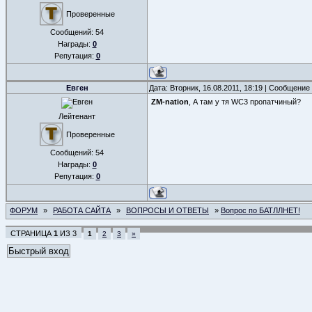
Проверенные
Сообщений:
54
Награды:
0
Репутация:
0
Евген
Дата: Вторник, 16.08.2011, 18:19 | Сообщение
ZM-nation
, А там у тя WC3 пропатчиный?
Лейтенант
Проверенные
Сообщений:
54
Награды:
0
Репутация:
0
ФОРУМ
»
РАБОТА САЙТА
»
ВОПРОСЫ И ОТВЕТЫ
»
Вопрос по БАТЛЛНЕТ!
СТРАНИЦА
1
ИЗ
3
1
2
3
»